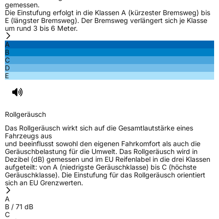
gemessen.
Die Einstufung erfolgt in die Klassen A (kürzester Bremsweg) bis
E (längster Bremsweg). Der Bremsweg verlängert sich je Klasse
um rund 3 bis 6 Meter.
A
B
C
D
E
Rollgeräusch
Das Rollgeräusch wirkt sich auf die Gesamtlautstärke eines
Fahrzeugs aus
und beeinflusst sowohl den eigenen Fahrkomfort als auch die
Geräuschbelastung für die Umwelt. Das Rollgeräusch wird in
Dezibel (dB) gemessen und im EU Reifenlabel in die drei Klassen
aufgeteilt: von A (niedrigste Geräuschklasse) bis C (höchste
Geräuschklasse). Die Einstufung für das Rollgeräusch orientiert
sich an EU Grenzwerten.
A
B
/
71
dB
C