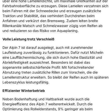
Fahrzeugklasse
C1
über eine hohe Lamellendichte, um maximale Greifkanten auf der
Fahrbahnoberfläche zu erzeugen. Diese Lamellen verzahnen sich
beim Fahren mit der Schneedecke und erzeugen zusätzliche
3PMSF / Schneeflockensymbol / Alpine-Symbol
Ja
Traktion und Stabilität, das verhindert Durchdrehen beim
Anfahren und verkürzt den Bremsweg. Zudem leiten breite
EPREL ID
1842577
Rillenkanäle Matsch und Schmelzwasser zügig vom Reifen ab
und reduzieren so das Risiko von Aquaplaning.
Allgemeine Produktsicherheit (GPSR)
Volle Leistung trotz Verschleiß
Herstellerkontakt
MANUFACTURE FRANCAISE DES
Der Alpin 7 ist darauf ausgelegt, auch mit zunehmender
PNEUMATIQUES MICHELIN, place des
Carmes-Déchaux 23 63000 Clermont-
Laufleistung zuverlässig zu funktionieren. Dafür nutzt Michelin
Ferrand Frankreich, contact@tc.michelin.eu
eine Laufflächenmischung, die sich durch hohe Elastizität und
Abriebfestigkeit auszeichnet. Besonders ist dabei das
sogenannte selbstschärfende Profil: Mit fortschreitender
Abnutzung treten zusätzliche Rillen zum Vorschein, die die
Lamellenstruktur erweitern. So bleibt der Reifen auch im späteren
Lebenszyklus leistungsfähig.
Effizienter Winterbetrieb
Neben Bodenhaftung und Haltbarkeit wurde auch die
Energieeffizienz des Alpin 7 weiterentwickelt. Durch die
Optimierung des Rollwiderstands, 9% geringer als beim