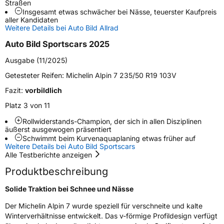
Straßen
Weitere Eigenschaften
Insgesamt etwas schwächer bei Nässe, teuerster Kaufpreis
aller Kandidaten
Schlauchtyp
TL
Weitere Details bei Auto Bild Allrad
Auto Bild Sportscars 2025
Zustand
Neureifen
Ausgabe (11/2025)
M+S
Ja
Getesteter Reifen:
Michelin Alpin 7 235/50 R19 103V
Verstärkt
XL
Fazit:
vorbildlich
Platz 3 von 11
EU Label
Rollwiderstands-Champion, der sich in allen Disziplinen
äußerst ausgewogen präsentiert
Effizienz
C
Schwimmt beim Kurvenaquaplaning etwas früher auf
Weitere Details bei Auto Bild Sportscars
Alle Testberichte anzeigen
Nasshaftung
B
Produktbeschreibung
Rollgeräusch (Klasse)
B
Solide Traktion bei Schnee und Nässe
Der Michelin Alpin 7 wurde speziell für verschneite und kalte
Rollgeräusch (dB)
71
Winterverhältnisse entwickelt. Das v-förmige Profildesign verfügt