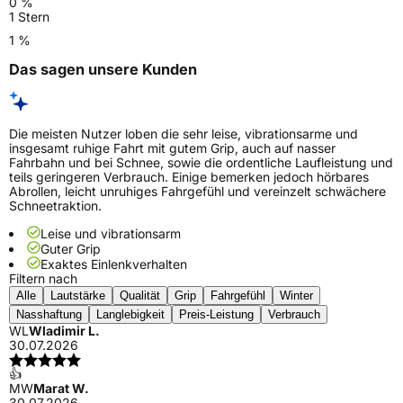
0 %
1 Stern
1 %
Das sagen unsere Kunden
Die meisten Nutzer loben die sehr leise, vibrationsarme und
insgesamt ruhige Fahrt mit gutem Grip, auch auf nasser
Fahrbahn und bei Schnee, sowie die ordentliche Laufleistung und
teils geringeren Verbrauch. Einige bemerken jedoch hörbares
Abrollen, leicht unruhiges Fahrgefühl und vereinzelt schwächere
Schneetraktion.
Leise und vibrationsarm
Guter Grip
Exaktes Einlenkverhalten
Filtern nach
Alle
Lautstärke
Qualität
Grip
Fahrgefühl
Winter
Nasshaftung
Langlebigkeit
Preis-Leistung
Verbrauch
WL
Wladimir L.
30.07.2026
👍
MW
Marat W.
30.07.2026