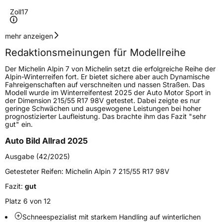
Zoll
17
Geschwindigkeitsindex
V
mehr anzeigen
Redaktionsmeinungen für Modellreihe
Höchstgeschwindigkeit
240 km/h
Der Michelin Alpin 7 von Michelin setzt die erfolgreiche Reihe der
Lastindex
98
Alpin-Winterreifen fort. Er bietet sichere aber auch Dynamische
Fahreigenschaften auf verschneiten und nassen Straßen. Das
Modell wurde im Winterreifentest 2025 der Auto Motor Sport in
Höchstlast
750 kg
der Dimension 215/55 R17 98V getestet. Dabei zeigte es nur
geringe Schwächen und ausgewogene Leistungen bei hoher
Gewicht (in kg)
9,540 kg
prognostizierter Laufleistung. Das brachte ihm das Fazit "sehr
gut" ein.
Generelle Merkmale
Auto Bild Allrad 2025
Fahrzeugtyp
PKW
Ausgabe (42/2025)
Verwendung
Winterreifen
Getesteter Reifen:
Michelin Alpin 7 215/55 R17 98V
Modellname
Alpin 7
Fazit:
gut
Fahrzeugart
PKW & SUV
Platz 6 von 12
Schneespezialist mit starkem Handling auf winterlichen