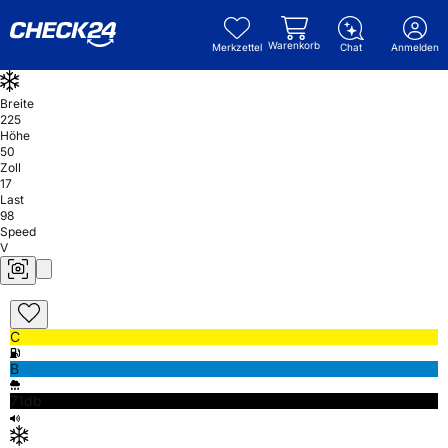
Warenkorb
Merkzettel
Chat
Anmelden
Breite
225
Höhe
50
Zoll
17
Last
98
Speed
V
C
B
71db