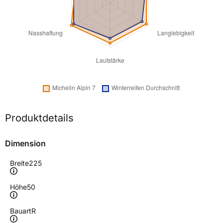
Produktdetails
Dimension
Breite
225
Höhe
50
Bauart
R