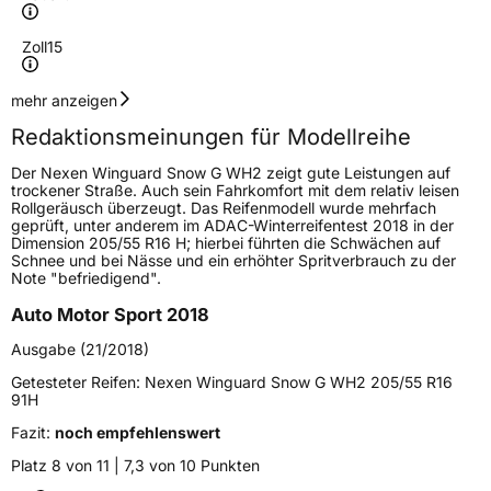
Zoll
15
Geschwindigkeitsindex
T
mehr anzeigen
Redaktionsmeinungen für Modellreihe
Höchstgeschwindigkeit
190 km/h
Der Nexen Winguard Snow G WH2 zeigt gute Leistungen auf
Lastindex
88
trockener Straße. Auch sein Fahrkomfort mit dem relativ leisen
Rollgeräusch überzeugt. Das Reifenmodell wurde mehrfach
geprüft, unter anderem im ADAC-Winterreifentest 2018 in der
Höchstlast
560 kg
Dimension 205/55 R16 H; hierbei führten die Schwächen auf
Schnee und bei Nässe und ein erhöhter Spritverbrauch zu der
Gewicht (in kg)
8,3 kg
Note "befriedigend".
Auto Motor Sport 2018
Generelle Merkmale
Ausgabe (21/2018)
Fahrzeugtyp
PKW
Getesteter Reifen:
Nexen Winguard Snow G WH2 205/55 R16
Verwendung
Winterreifen
91H
Modellname
Winguard Snow G WH2
Fazit:
noch empfehlenswert
Fahrzeugart
PKW & SUV
Platz 8 von 11 | 7,3 von 10 Punkten