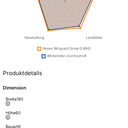
Produktdetails
Dimension
Breite
185
Höhe
60
Bauart
R