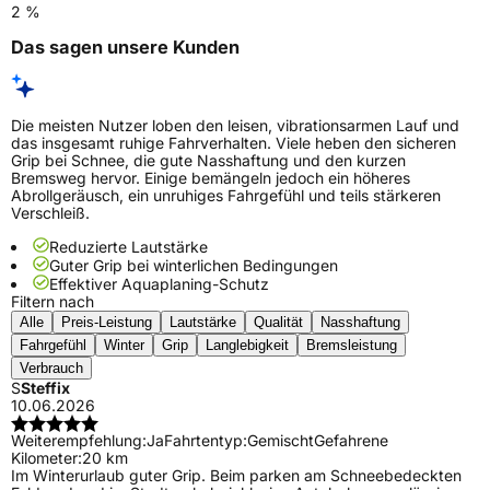
2 %
Das sagen unsere Kunden
Die meisten Nutzer loben den leisen, vibrationsarmen Lauf und
das insgesamt ruhige Fahrverhalten. Viele heben den sicheren
Grip bei Schnee, die gute Nasshaftung und den kurzen
Bremsweg hervor. Einige bemängeln jedoch ein höheres
Abrollgeräusch, ein unruhiges Fahrgefühl und teils stärkeren
Verschleiß.
Reduzierte Lautstärke
Guter Grip bei winterlichen Bedingungen
Effektiver Aquaplaning-Schutz
Filtern nach
Alle
Preis-Leistung
Lautstärke
Qualität
Nasshaftung
Fahrgefühl
Winter
Grip
Langlebigkeit
Bremsleistung
Verbrauch
S
Steffix
10.06.2026
Weiterempfehlung:
Ja
Fahrtentyp:
Gemischt
Gefahrene
Kilometer:
20 km
Im Winterurlaub guter Grip. Beim parken am Schneebedeckten