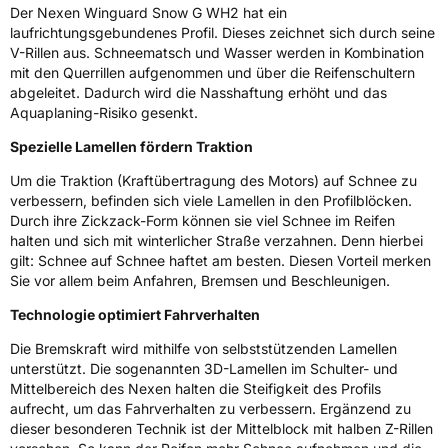
Der Nexen Winguard Snow G WH2 hat ein
Fahrzeugklasse
C1
laufrichtungsgebundenes Profil. Dieses zeichnet sich durch seine
V-Rillen aus. Schneematsch und Wasser werden in Kombination
3PMSF / Schneeflockensymbol / Alpine-Symbol
Ja
mit den Querrillen aufgenommen und über die Reifenschultern
abgeleitet. Dadurch wird die Nasshaftung erhöht und das
Aquaplaning-Risiko gesenkt.
Eisgrip
Nein
EPREL ID
430240
Spezielle Lamellen fördern Traktion
Um die Traktion (Kraftübertragung des Motors) auf Schnee zu
Allgemeine Produktsicherheit (GPSR)
verbessern, befinden sich viele Lamellen in den Profilblöcken.
Durch ihre Zickzack-Form können sie viel Schnee im Reifen
Herstellerkontakt
NEXEN TIRE EUROPE s.r.o., Lise-Meitner-
halten und sich mit winterlicher Straße verzahnen. Denn hierbei
Strasse 1 65779 Kelkheim Deutschland,
marketing.nte@nexentire.com
gilt: Schnee auf Schnee haftet am besten. Diesen Vorteil merken
Sie vor allem beim Anfahren, Bremsen und Beschleunigen.
Technologie optimiert Fahrverhalten
Die Bremskraft wird mithilfe von selbststützenden Lamellen
unterstützt. Die sogenannten 3D-Lamellen im Schulter- und
Mittelbereich des Nexen halten die Steifigkeit des Profils
aufrecht, um das Fahrverhalten zu verbessern. Ergänzend zu
dieser besonderen Technik ist der Mittelblock mit halben Z-Rillen