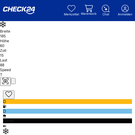
Warenkorb
Merkzettel
Chat
Anmelden
Breite
185
Höhe
60
Zoll
15
Last
88
Speed
T
D
D
68db