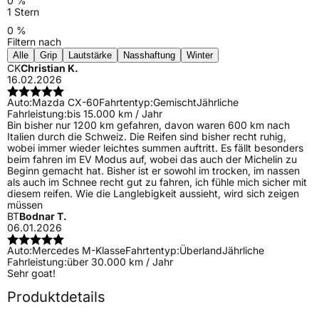
0 %
1 Stern
0 %
Filtern nach
Alle
Grip
Lautstärke
Nasshaftung
Winter
CK
Christian K.
16.02.2026
Auto:
Mazda CX-60
Fahrtentyp:
Gemischt
Jährliche
Fahrleistung:
bis 15.000 km / Jahr
Bin bisher nur 1200 km gefahren, davon waren 600 km nach
Italien durch die Schweiz. Die Reifen sind bisher recht ruhig,
wobei immer wieder leichtes summen auftritt. Es fällt besonders
beim fahren im EV Modus auf, wobei das auch der Michelin zu
Beginn gemacht hat. Bisher ist er sowohl im trocken, im nassen
als auch im Schnee recht gut zu fahren, ich fühle mich sicher mit
diesem reifen. Wie die Langlebigkeit aussieht, wird sich zeigen
müssen
BT
Bodnar T.
06.01.2026
Auto:
Mercedes M-Klasse
Fahrtentyp:
Überland
Jährliche
Fahrleistung:
über 30.000 km / Jahr
Sehr goat!
Produktdetails