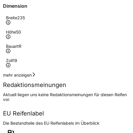
Dimension
Breite
235
Höhe
50
Bauart
R
Zoll
19
Geschwindigkeitsindex
V
mehr anzeigen
Redaktionsmeinungen
Höchstgeschwindigkeit
240 km/h
Aktuell liegen uns keine Redaktionsmeinungen für diesen Reifen
Lastindex
103
vor.
Höchstlast
875 kg
EU Reifenlabel
Gewicht (in kg)
13,364 kg
Die Bestandteile des EU Reifenlabels im Überblick