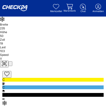
Warenkorb
Merkzettel
Chat
Anmelden
Breite
235
Höhe
50
Zoll
19
Last
103
Speed
V
C
C
72db