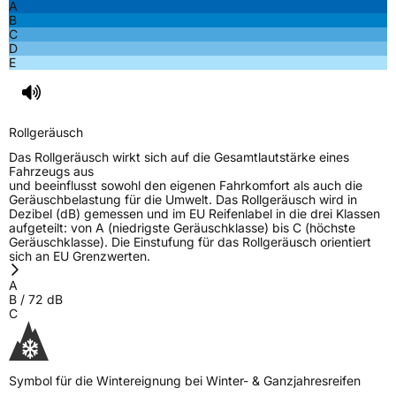
A
EU Label
B
C
D
Effizienz
C
E
Nasshaftung
C
Rollgeräusch
Rollgeräusch (Klasse)
B
Das Rollgeräusch wirkt sich auf die Gesamtlautstärke eines
Fahrzeugs aus
Rollgeräusch (dB)
72
und beeinflusst sowohl den eigenen Fahrkomfort als auch die
Geräuschbelastung für die Umwelt. Das Rollgeräusch wird in
Fahrzeugklasse
C1
Dezibel (dB) gemessen und im EU Reifenlabel in die drei Klassen
aufgeteilt: von A (niedrigste Geräuschklasse) bis C (höchste
Geräuschklasse). Die Einstufung für das Rollgeräusch orientiert
3PMSF / Schneeflockensymbol / Alpine-Symbol
Ja
sich an EU Grenzwerten.
A
EPREL ID
2295031
B
/
72
dB
C
Allgemeine Produktsicherheit (GPSR)
Herstellerkontakt
Hankook Tire Europe GmbH, Siemensstr. 14
D-63263 Neu-Isenburg Deutschland,
Symbol für die Wintereignung bei Winter- & Ganzjahresreifen
technik@hankookreifen.de