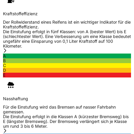
Generelle Merkmale
Fahrzeugtyp
PKW
Kraftstoffeffizienz
Verwendung
Winterreifen
Der Rollwiderstand eines Reifens ist ein wichtiger Indikator für die
Kraftstoffeffizienz.
Modellname
Winter GT
Die Einstufung erfolgt in fünf Klassen: von A (bester Wert) bis E
(schlechtester Wert). Eine Verbesserung um eine Klasse bedeutet
Fahrzeugart
PKW & SUV
ungefähr eine Einsparung von 0,1 Liter Kraftstoff auf 100
Kilometer.
A
Weitere Eigenschaften
B
C
Schlauchtyp
TL
D
E
Zustand
Neureifen
M+S
Ja
Nasshaftung
Verstärkt
XL
Für die Einstufung wird das Bremsen auf nasser Fahrbahn
gemessen.
Die Einstufung erfolgt in die Klassen A (kürzester Bremsweg) bis
Felgenschutz
FP
E (längster Bremsweg). Der Bremsweg verlängert sich je Klasse
um rund 3 bis 6 Meter.