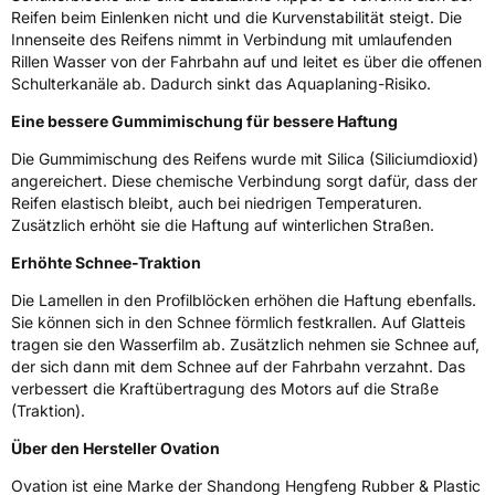
Reifen beim Einlenken nicht und die Kurvenstabilität steigt. Die
Modellname
W 586
Innenseite des Reifens nimmt in Verbindung mit umlaufenden
Fahrzeugart
PKW & SUV
Rillen Wasser von der Fahrbahn auf und leitet es über die offenen
Schulterkanäle ab. Dadurch sinkt das Aquaplaning-Risiko.
Eine bessere Gummimischung für bessere Haftung
Weitere Eigenschaften
Die Gummimischung des Reifens wurde mit Silica (Siliciumdioxid)
Schlauchtyp
TL
angereichert. Diese chemische Verbindung sorgt dafür, dass der
Reifen elastisch bleibt, auch bei niedrigen Temperaturen.
Zustand
Neureifen
Zusätzlich erhöht sie die Haftung auf winterlichen Straßen.
Erhöhte Schnee-Traktion
M+S
Ja
Die Lamellen in den Profilblöcken erhöhen die Haftung ebenfalls.
Verstärkt
XL
Sie können sich in den Schnee förmlich festkrallen. Auf Glatteis
tragen sie den Wasserfilm ab. Zusätzlich nehmen sie Schnee auf,
der sich dann mit dem Schnee auf der Fahrbahn verzahnt. Das
EU Label
verbessert die Kraftübertragung des Motors auf die Straße
(Traktion).
Effizienz
E
Über den Hersteller Ovation
Nasshaftung
D
Ovation ist eine Marke der Shandong Hengfeng Rubber & Plastic