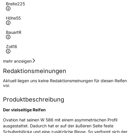
Breite
225
Höhe
55
Bauart
R
Zoll
16
Geschwindigkeitsindex
H
mehr anzeigen
Redaktionsmeinungen
Höchstgeschwindigkeit
210 km/h
Aktuell liegen uns keine Redaktionsmeinungen für diesen Reifen
Lastindex
99
vor.
Höchstlast
775 kg
Produktbeschreibung
Der vielseitige Reifen
Generelle Merkmale
Ovation hat seinen W 586 mit einem asymmetrischen Profil
Fahrzeugtyp
PKW
ausgestattet. Dadurch hat er auf der äußeren Seite feste
Verwendung
Winterreifen
Schulterblöcke und eine zusätzliche Rippe. So verformt sich der