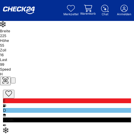
Warenkorb
Merkzettel
Chat
Anmelden
Breite
225
Höhe
55
Zoll
16
Last
99
Speed
H
E
D
72db