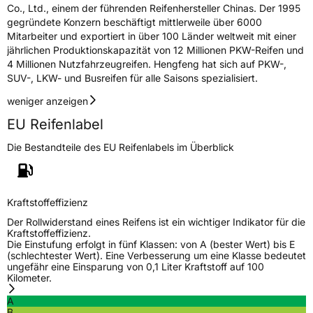
Co., Ltd., einem der führenden Reifenhersteller Chinas. Der 1995
Rollgeräusch (Klasse)
B
gegründete Konzern beschäftigt mittlerweile über 6000
Mitarbeiter und exportiert in über 100 Länder weltweit mit einer
jährlichen Produktionskapazität von 12 Millionen PKW-Reifen und
Rollgeräusch (dB)
72
4 Millionen Nutzfahrzeugreifen. Hengfeng hat sich auf PKW-,
Fahrzeugklasse
C1
SUV-, LKW- und Busreifen für alle Saisons spezialisiert.
weniger anzeigen
3PMSF / Schneeflockensymbol / Alpine-Symbol
Ja
EU Reifenlabel
EPREL ID
634734
Die Bestandteile des EU Reifenlabels im Überblick
Allgemeine Produktsicherheit (GPSR)
Herstellerkontakt
Shandong Changfeng Tire Co. LTD, YongAn
Kraftstoffeffizienz
Street Guangrao County Dongying City
Shandong Province China,
Der Rollwiderstand eines Reifens ist ein wichtiger Indikator für die
liu.yang@hengfengtires.com
Kraftstoffeffizienz.
Die Einstufung erfolgt in fünf Klassen: von A (bester Wert) bis E
Verantwortliche
SHG Consulting, YongAn Street Guangrao
(schlechtester Wert). Eine Verbesserung um eine Klasse bedeutet
in der EU
County Dongying City Shandong Province
ungefähr eine Einsparung von 0,1 Liter Kraftstoff auf 100
China, liu.yang@hengfengtires.com
Kilometer.
A
B