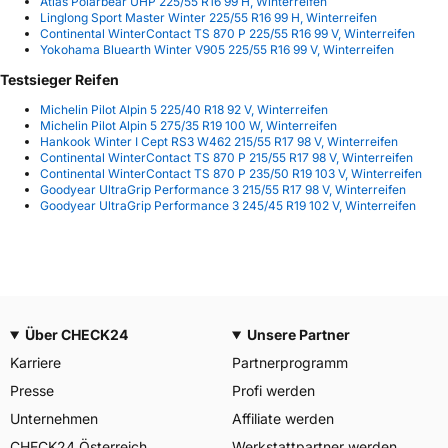
Atlas Polarbear UHP 225/55 R16 99 H, Winterreifen
Linglong Sport Master Winter 225/55 R16 99 H, Winterreifen
Continental WinterContact TS 870 P 225/55 R16 99 V, Winterreifen
Yokohama Bluearth Winter V905 225/55 R16 99 V, Winterreifen
Testsieger Reifen
Michelin Pilot Alpin 5 225/40 R18 92 V, Winterreifen
Michelin Pilot Alpin 5 275/35 R19 100 W, Winterreifen
Hankook Winter I Cept RS3 W462 215/55 R17 98 V, Winterreifen
Continental WinterContact TS 870 P 215/55 R17 98 V, Winterreifen
Continental WinterContact TS 870 P 235/50 R19 103 V, Winterreifen
Goodyear UltraGrip Performance 3 215/55 R17 98 V, Winterreifen
Goodyear UltraGrip Performance 3 245/45 R19 102 V, Winterreifen
Über CHECK24
Unsere Partner
Karriere
Partnerprogramm
Presse
Profi werden
Unternehmen
Affiliate werden
CHECK24 Österreich
Werkstattpartner werden