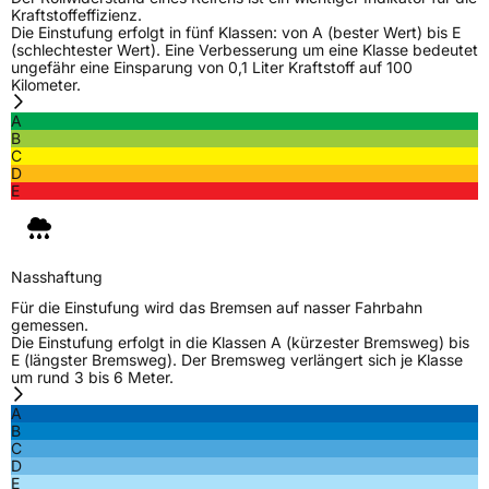
M+S
Ja
Kraftstoffeffizienz.
Die Einstufung erfolgt in fünf Klassen: von A (bester Wert) bis E
(schlechtester Wert). Eine Verbesserung um eine Klasse bedeutet
EU Label
ungefähr eine Einsparung von 0,1 Liter Kraftstoff auf 100
Kilometer.
Effizienz
B
A
B
Nasshaftung
D
C
D
E
Rollgeräusch (Klasse)
B
Rollgeräusch (dB)
71
Nasshaftung
Fahrzeugklasse
C1
Für die Einstufung wird das Bremsen auf nasser Fahrbahn
gemessen.
Die Einstufung erfolgt in die Klassen A (kürzester Bremsweg) bis
3PMSF / Schneeflockensymbol / Alpine-Symbol
Ja
E (längster Bremsweg). Der Bremsweg verlängert sich je Klasse
um rund 3 bis 6 Meter.
EPREL ID
512902
A
B
Allgemeine Produktsicherheit (GPSR)
C
D
E
Herstellerkontakt
AKO International B.V., Weegschaalstraat 3