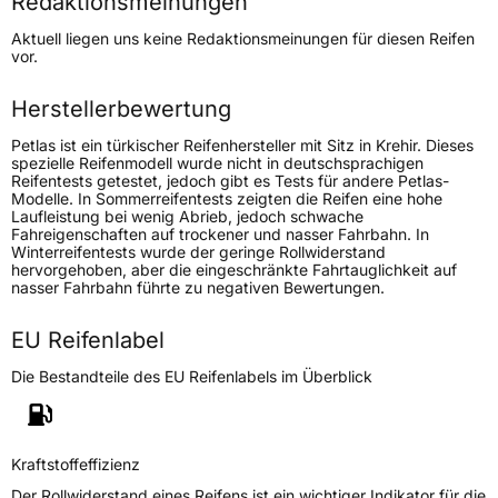
Redaktionsmeinungen
Höchstgeschwindigkeit
190 km/h
Aktuell liegen uns keine Redaktionsmeinungen für diesen Reifen
Lastindex
91
vor.
Höchstlast
615 kg
Herstellerbewertung
Petlas ist ein türkischer Reifenhersteller mit Sitz in Krehir. Dieses
Generelle Merkmale
spezielle Reifenmodell wurde nicht in deutschsprachigen
Reifentests getestet, jedoch gibt es Tests für andere Petlas-
Fahrzeugtyp
PKW
Modelle. In Sommerreifentests zeigten die Reifen eine hohe
Laufleistung bei wenig Abrieb, jedoch schwache
Verwendung
Winterreifen
Fahreigenschaften auf trockener und nasser Fahrbahn. In
Winterreifentests wurde der geringe Rollwiderstand
Modellname
Snowmaster W 601
hervorgehoben, aber die eingeschränkte Fahrtauglichkeit auf
nasser Fahrbahn führte zu negativen Bewertungen.
Fahrzeugart
PKW & SUV
EU Reifenlabel
Weitere Eigenschaften
Die Bestandteile des EU Reifenlabels im Überblick
Schlauchtyp
TL
Zustand
Neureifen
Kraftstoffeffizienz
Der Rollwiderstand eines Reifens ist ein wichtiger Indikator für die