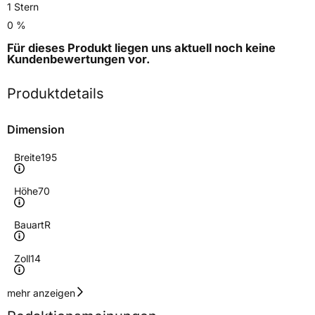
1 Stern
0 %
Für dieses Produkt liegen uns aktuell noch keine
Kundenbewertungen
vor.
Produktdetails
Dimension
Breite
195
Höhe
70
Bauart
R
Zoll
14
Geschwindigkeitsindex
T
mehr anzeigen