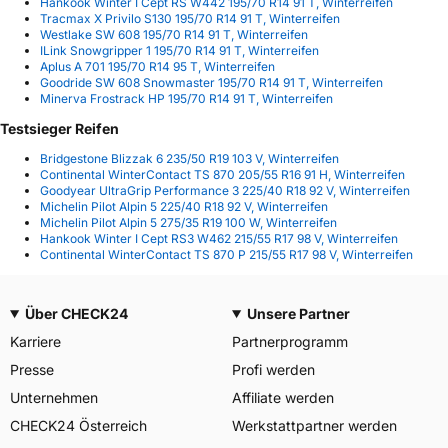
Hankook Winter I Cept RS W442 195/70 R14 91 T, Winterreifen
Tracmax X Privilo S130 195/70 R14 91 T, Winterreifen
Westlake SW 608 195/70 R14 91 T, Winterreifen
ILink Snowgripper 1 195/70 R14 91 T, Winterreifen
Aplus A 701 195/70 R14 95 T, Winterreifen
Goodride SW 608 Snowmaster 195/70 R14 91 T, Winterreifen
Minerva Frostrack HP 195/70 R14 91 T, Winterreifen
Testsieger Reifen
Bridgestone Blizzak 6 235/50 R19 103 V, Winterreifen
Continental WinterContact TS 870 205/55 R16 91 H, Winterreifen
Goodyear UltraGrip Performance 3 225/40 R18 92 V, Winterreifen
Michelin Pilot Alpin 5 225/40 R18 92 V, Winterreifen
Michelin Pilot Alpin 5 275/35 R19 100 W, Winterreifen
Hankook Winter I Cept RS3 W462 215/55 R17 98 V, Winterreifen
Continental WinterContact TS 870 P 215/55 R17 98 V, Winterreifen
Über CHECK24
Unsere Partner
Karriere
Partnerprogramm
Presse
Profi werden
Unternehmen
Affiliate werden
CHECK24 Österreich
Werkstattpartner werden