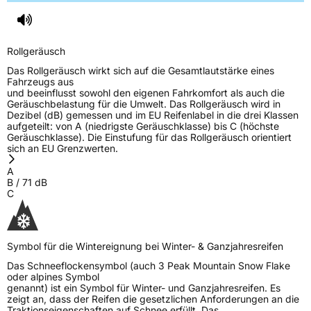
5632CW Eindhoven Niederlande,
label@petlas.com.tr
Rollgeräusch
Das Rollgeräusch wirkt sich auf die Gesamtlautstärke eines
Fahrzeugs aus
und beeinflusst sowohl den eigenen Fahrkomfort als auch die
Geräuschbelastung für die Umwelt. Das Rollgeräusch wird in
Dezibel (dB) gemessen und im EU Reifenlabel in die drei Klassen
aufgeteilt: von A (niedrigste Geräuschklasse) bis C (höchste
Geräuschklasse). Die Einstufung für das Rollgeräusch orientiert
sich an EU Grenzwerten.
A
B
/
71
dB
C
Symbol für die Wintereignung bei Winter- & Ganzjahresreifen
Das Schneeflockensymbol (auch 3 Peak Mountain Snow Flake
oder alpines Symbol
genannt) ist ein Symbol für Winter- und Ganzjahresreifen. Es
zeigt an, dass der Reifen die gesetzlichen Anforderungen an die
Traktionseigenschaften auf Schnee erfüllt. Das