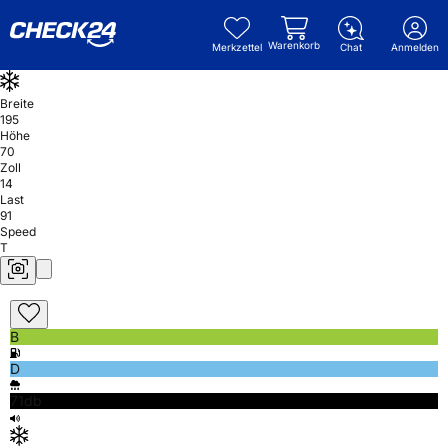
Warenkorb
Merkzettel
Chat
Anmelden
Breite
195
Höhe
70
Zoll
14
Last
91
Speed
T
B
D
71db