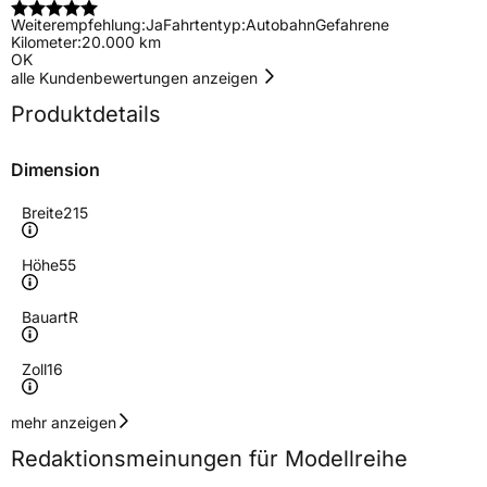
Weiterempfehlung:
Ja
Fahrtentyp:
Autobahn
Gefahrene
Kilometer:
20.000 km
OK
alle Kundenbewertungen anzeigen
Produktdetails
Dimension
Breite
215
Höhe
55
Bauart
R
Zoll
16
Geschwindigkeitsindex
H
mehr anzeigen
Redaktionsmeinungen für Modellreihe
Höchstgeschwindigkeit
210 km/h