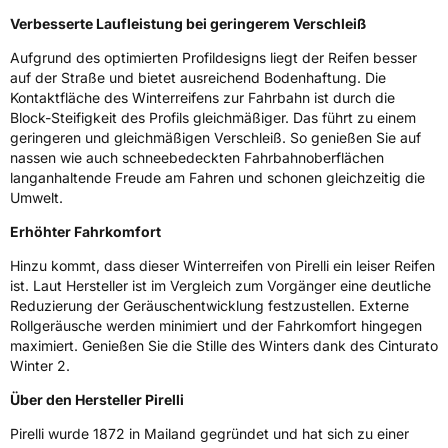
Eisgrip
Nein
Verbesserte Laufleistung bei geringerem Verschleiß
EPREL ID
596762
Aufgrund des optimierten Profildesigns liegt der Reifen besser
auf der Straße und bietet ausreichend Bodenhaftung. Die
Allgemeine Produktsicherheit (GPSR)
Kontaktfläche des Winterreifens zur Fahrbahn ist durch die
Block-Steifigkeit des Profils gleichmäßiger. Das führt zu einem
Herstellerkontakt
PIRELLI TYRE SPA, Viale Piero e Alberto
geringeren und gleichmäßigen Verschleiß. So genießen Sie auf
Pirelli 25 20126 Milano Italien,
www.pirelli.com,
nassen wie auch schneebedeckten Fahrbahnoberflächen
consumer.support@pirelli.com
langanhaltende Freude am Fahren und schonen gleichzeitig die
Umwelt.
Erhöhter Fahrkomfort
Hinzu kommt, dass dieser Winterreifen von Pirelli ein leiser Reifen
ist. Laut Hersteller ist im Vergleich zum Vorgänger eine deutliche
Reduzierung der Geräuschentwicklung festzustellen. Externe
Rollgeräusche werden minimiert und der Fahrkomfort hingegen
maximiert. Genießen Sie die Stille des Winters dank des Cinturato
Winter 2.
Über den Hersteller Pirelli
Pirelli wurde 1872 in Mailand gegründet und hat sich zu einer