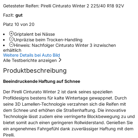
M+S
Ja
Getesteter Reifen:
Pirelli Cinturato Winter 2 225/40 R18 92V
Verstärkt
XL
Fazit:
gut
Platz 10 von 20
Felgenschutz
FR
Griptalent bei Nässe
Unpräzise beim Trocken-Handling
Hinweis: Nachfolger Cinturato Winter 3 inzwischen
EU Label
erhältlich
Weitere Details bei Auto Bild
Effizienz
B
Alle Testberichte anzeigen
Produktbeschreibung
Nasshaftung
B
Beeindruckende Haftung auf Schnee
Rollgeräusch (Klasse)
B
Der Pirelli Cinturato Winter 2 ist dank seines speziellen
Profildesigns bestens für kalte Wintertage gewappnet. Durch
Rollgeräusch (dB)
71
seine 3D Lamellen-Technologie verzahnen sich die Reifen mit
dem Schnee und erhöhen die Straßenhaftung. Die innovative
Fahrzeugklasse
C1
Technologie lässt zudem eine verringerte Blockbewegung zu und
bietet somit auch einen geringeren Rollwiderstand. Genießen Sie
3PMSF / Schneeflockensymbol / Alpine-Symbol
Ja
ein angenehmes Fahrgefühl dank zuverlässiger Haftung mit dem
Pirelli.