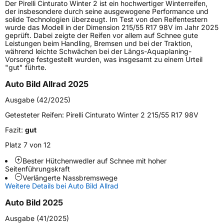
Der Pirelli Cinturato Winter 2 ist ein hochwertiger Winterreifen,
Lastindex
97
der insbesondere durch seine ausgewogene Performance und
solide Technologien überzeugt. Im Test von den Reifentestern
wurde das Modell in der Dimension 215/55 R17 98V im Jahr 2025
Höchstlast
730 kg
geprüft. Dabei zeigte der Reifen vor allem auf Schnee gute
Leistungen beim Handling, Bremsen und bei der Traktion,
Gewicht (in kg)
9,432 kg
während leichte Schwächen bei der Längs-Aquaplaning-
Vorsorge festgestellt wurden, was insgesamt zu einem Urteil
"gut" führte.
Generelle Merkmale
Auto Bild Allrad 2025
Fahrzeugtyp
PKW
Ausgabe (42/2025)
Verwendung
Winterreifen
Getesteter Reifen:
Pirelli Cinturato Winter 2 215/55 R17 98V
Modellname
Cinturato Winter 2
Fazit:
gut
Fahrzeugart
PKW & SUV
Platz 7 von 12
Bester Hütchenwedler auf Schnee mit hoher
Weitere Eigenschaften
Seitenführungskraft
Verlängerte Nassbremswege
Schlauchtyp
TL
Weitere Details bei Auto Bild Allrad
Auto Bild 2025
Zustand
Neureifen
Ausgabe (41/2025)