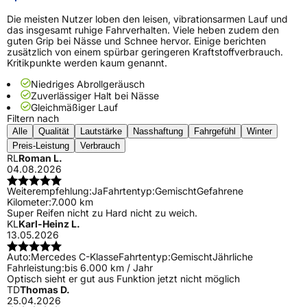
Die meisten Nutzer loben den leisen, vibrationsarmen Lauf und
das insgesamt ruhige Fahrverhalten. Viele heben zudem den
guten Grip bei Nässe und Schnee hervor. Einige berichten
zusätzlich von einem spürbar geringeren Kraftstoffverbrauch.
Kritikpunkte werden kaum genannt.
Niedriges Abrollgeräusch
Zuverlässiger Halt bei Nässe
Gleichmäßiger Lauf
Filtern nach
Alle
Qualität
Lautstärke
Nasshaftung
Fahrgefühl
Winter
Preis-Leistung
Verbrauch
RL
Roman L.
04.08.2026
Weiterempfehlung:
Ja
Fahrtentyp:
Gemischt
Gefahrene
Kilometer:
7.000 km
Super Reifen nicht zu Hard nicht zu weich.
KL
Karl-Heinz L.
13.05.2026
Auto:
Mercedes C-Klasse
Fahrtentyp:
Gemischt
Jährliche
Fahrleistung:
bis 6.000 km / Jahr
Optisch sieht er gut aus Funktion jetzt nicht möglich
TD
Thomas D.
25.04.2026