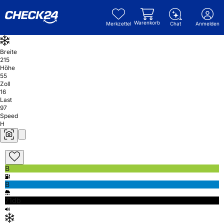
Warenkorb
Merkzettel
Chat
Anmelden
Breite
215
Höhe
55
Zoll
16
Last
97
Speed
H
B
B
71db