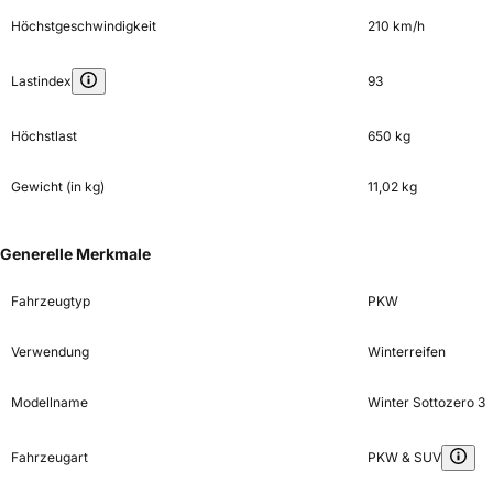
Höchstgeschwindigkeit
210 km/h
Lastindex
93
Höchstlast
650 kg
Gewicht (in kg)
11,02 kg
Generelle Merkmale
Fahrzeugtyp
PKW
Verwendung
Winterreifen
Modellname
Winter Sottozero 3
Fahrzeugart
PKW & SUV