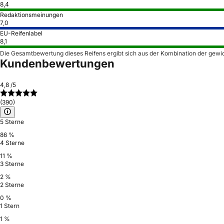
8,4
Redaktionsmeinungen
7,0
EU-Reifenlabel
8,1
Die Gesamtbewertung dieses Reifens ergibt sich aus der Kombination der gewi
Kundenbewertungen
4,8
/5
(390)
5 Sterne
86 %
4 Sterne
11 %
3 Sterne
2 %
2 Sterne
0 %
1 Stern
1 %