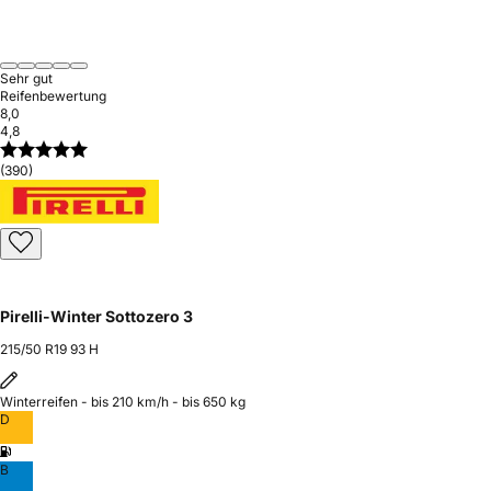
Sehr gut
Reifenbewertung
8,0
4,8
(390)
Pirelli-Winter Sottozero 3
215/50 R19 93 H
Winterreifen - bis 210 km/h - bis 650 kg
D
B