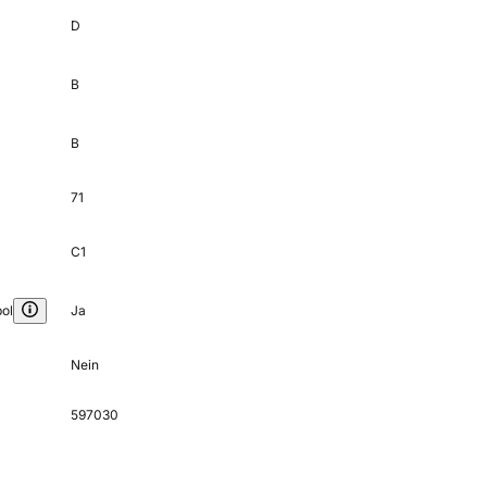
D
B
B
71
C1
ol
Ja
Nein
597030