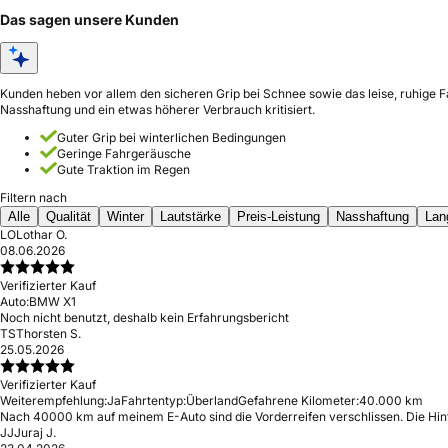
Das sagen unsere Kunden
Kunden heben vor allem den sicheren Grip bei Schnee sowie das leise, ruhige F
Nasshaftung und ein etwas höherer Verbrauch kritisiert.
Guter Grip bei winterlichen Bedingungen
Geringe Fahrgeräusche
Gute Traktion im Regen
Filtern nach
Alle
Qualität
Winter
Lautstärke
Preis-Leistung
Nasshaftung
Lan
LO
Lothar O.
08.06.2026
Verifizierter Kauf
Auto:
BMW X1
Noch nicht benutzt, deshalb kein Erfahrungsbericht
TS
Thorsten S.
25.05.2026
Verifizierter Kauf
Weiterempfehlung:
Ja
Fahrtentyp:
Überland
Gefahrene Kilometer:
40.000 km
Nach 40000 km auf meinem E-Auto sind die Vorderreifen verschlissen. Die Hint
JJ
Juraj J.