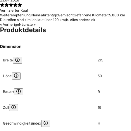
23.04.2026
Verifizierter Kauf
Weiterempfehlung:
Nein
Fahrtentyp:
Gemischt
Gefahrene Kilometer:
5.000 km
Die reifen sind zimlich laut über 120 km/h. Alles andere ok
« Vorherige
Nächste »
Produktdetails
Dimension
Breite
215
Höhe
50
Bauart
R
Zoll
19
Geschwindigkeitsindex
H