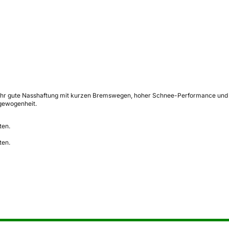
 H sehr gute Nasshaftung mit kurzen Bremswegen, hoher Schnee-Performance und 
gewogenheit.
ten.
ten.