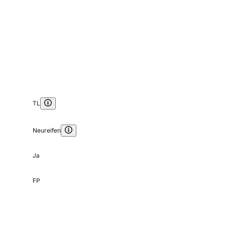
TL
Neureifen
Ja
FP