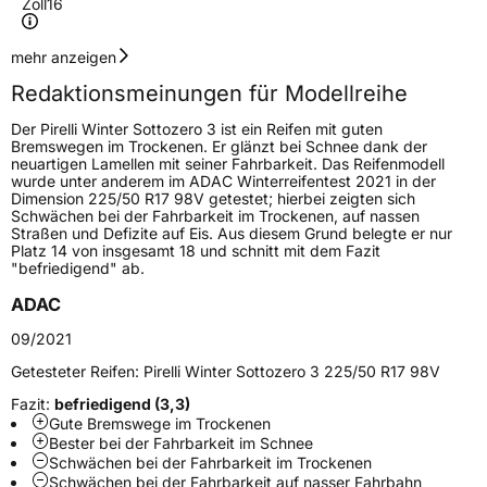
Zoll
16
Geschwindigkeitsindex
H
mehr anzeigen
Redaktionsmeinungen für Modellreihe
Höchstgeschwindigkeit
210 km/h
Der Pirelli Winter Sottozero 3 ist ein Reifen mit guten
Lastindex
91
Bremswegen im Trockenen. Er glänzt bei Schnee dank der
neuartigen Lamellen mit seiner Fahrbarkeit. Das Reifenmodell
wurde unter anderem im ADAC Winterreifentest 2021 in der
Höchstlast
615 kg
Dimension 225/50 R17 98V getestet; hierbei zeigten sich
Schwächen bei der Fahrbarkeit im Trockenen, auf nassen
Gewicht (in kg)
10,5 kg
Straßen und Defizite auf Eis. Aus diesem Grund belegte er nur
Platz 14 von insgesamt 18 und schnitt mit dem Fazit
"befriedigend" ab.
Generelle Merkmale
ADAC
Fahrzeugtyp
PKW
09/2021
Verwendung
Winterreifen
Getesteter Reifen:
Pirelli Winter Sottozero 3 225/50 R17 98V
Modellname
Winter Sottozero 3
Fazit:
befriedigend (3,3)
Fahrzeugart
PKW & SUV
Gute Bremswege im Trockenen
Bester bei der Fahrbarkeit im Schnee
Schwächen bei der Fahrbarkeit im Trockenen
Weitere Eigenschaften
Schwächen bei der Fahrbarkeit auf nasser Fahrbahn