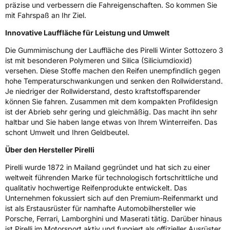
präzise und verbessern die Fahreigenschaften. So kommen Sie
mit Fahrspaß an Ihr Ziel.
Innovative Lauffläche für Leistung und Umwelt
Die Gummimischung der Lauffläche des Pirelli Winter Sottozero 3
ist mit besonderen Polymeren und Silica (Siliciumdioxid)
versehen. Diese Stoffe machen den Reifen unempfindlich gegen
hohe Temperaturschwankungen und senken den Rollwiderstand.
Je niedriger der Rollwiderstand, desto kraftstoffsparender
können Sie fahren. Zusammen mit dem kompakten Profildesign
ist der Abrieb sehr gering und gleichmäßig. Das macht ihn sehr
haltbar und Sie haben lange etwas von Ihrem Winterreifen. Das
schont Umwelt und Ihren Geldbeutel.
Über den Hersteller Pirelli
Pirelli wurde 1872 in Mailand gegründet und hat sich zu einer
weltweit führenden Marke für technologisch fortschrittliche und
qualitativ hochwertige Reifenprodukte entwickelt. Das
Unternehmen fokussiert sich auf den Premium-Reifenmarkt und
ist als Erstausrüster für namhafte Automobilhersteller wie
Porsche, Ferrari, Lamborghini und Maserati tätig. Darüber hinaus
ist Pirelli im Motorsport aktiv und fungiert als offizieller Ausrüster