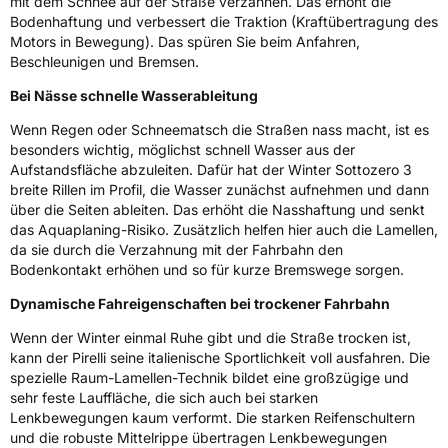
mit dem Schnee auf der Straße verzahnen. Das erhöht die
Bodenhaftung und verbessert die Traktion (Kraftübertragung des
Rollgeräusch (dB)
68
Motors in Bewegung). Das spüren Sie beim Anfahren,
Fahrzeugklasse
C1
Beschleunigen und Bremsen.
Bei Nässe schnelle Wasserableitung
3PMSF / Schneeflockensymbol / Alpine-Symbol
Ja
Wenn Regen oder Schneematsch die Straßen nass macht, ist es
besonders wichtig, möglichst schnell Wasser aus der
Eisgrip
Nein
Aufstandsfläche abzuleiten. Dafür hat der Winter Sottozero 3
EPREL ID
595713
breite Rillen im Profil, die Wasser zunächst aufnehmen und dann
über die Seiten ableiten. Das erhöht die Nasshaftung und senkt
Allgemeine Produktsicherheit (GPSR)
das Aquaplaning-Risiko. Zusätzlich helfen hier auch die Lamellen,
da sie durch die Verzahnung mit der Fahrbahn den
Herstellerkontakt
PIRELLI TYRE SPA, Viale Piero e Alberto
Bodenkontakt erhöhen und so für kurze Bremswege sorgen.
Pirelli 25 20126 Milano Italien,
www.pirelli.com,
Dynamische Fahreigenschaften bei trockener Fahrbahn
consumer.support@pirelli.com
Wenn der Winter einmal Ruhe gibt und die Straße trocken ist,
kann der Pirelli seine italienische Sportlichkeit voll ausfahren. Die
spezielle Raum-Lamellen-Technik bildet eine großzügige und
sehr feste Lauffläche, die sich auch bei starken
Lenkbewegungen kaum verformt. Die starken Reifenschultern
und die robuste Mittelrippe übertragen Lenkbewegungen