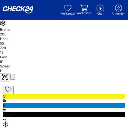
Warenkorb
Merkzettel
Chat
Anmelden
Breite
205
Höhe
55
Zoll
16
Last
91
Speed
H
C
B
68db