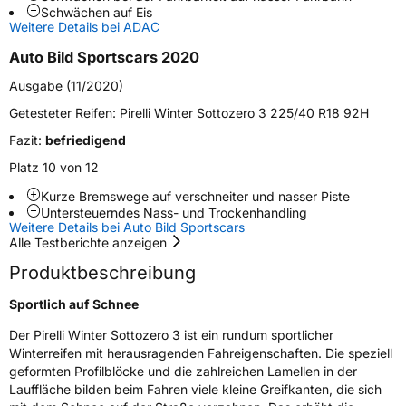
Schwächen auf Eis
Weitere Details bei ADAC
Schlauchtyp
TL
Auto Bild Sportscars 2020
Zustand
Neureifen
Ausgabe (11/2020)
Getesteter Reifen:
Pirelli Winter Sottozero 3 225/40 R18 92H
M+S
Ja
Fazit:
befriedigend
Felgenschutz
FP
Platz 10 von 12
Runflat
RFT
Kurze Bremswege auf verschneiter und nasser Piste
Untersteuerndes Nass- und Trockenhandling
Weitere Details bei Auto Bild Sportscars
Empfohlen für BMW
*
Alle Testberichte anzeigen
EU Label
Produktbeschreibung
Effizienz
C
Sportlich auf Schnee
Der Pirelli Winter Sottozero 3 ist ein rundum sportlicher
Nasshaftung
B
Winterreifen mit herausragenden Fahreigenschaften. Die speziell
geformten Profilblöcke und die zahlreichen Lamellen in der
Rollgeräusch (Klasse)
A
Lauffläche bilden beim Fahren viele kleine Greifkanten, die sich