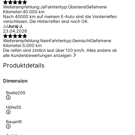
Weiterempfehlung:
Ja
Fahrtentyp:
Überland
Gefahrene
Kilometer:
40.000 km
Nach 40000 km auf meinem E-Auto sind die Vorderreifen
verschlissen. Die Hinterreifen sind noch OK.
JJ
Juraj J.
23.04.2026
Weiterempfehlung:
Nein
Fahrtentyp:
Gemischt
Gefahrene
Kilometer:
5.000 km
Die reifen sind zimlich laut über 120 km/h. Alles andere ok
alle Kundenbewertungen anzeigen
Produktdetails
Dimension
Breite
205
Höhe
55
Bauart
R