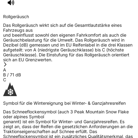
Fahrzeugklasse
C1
Rollgeräusch
3PMSF / Schneeflockensymbol / Alpine-Symbol
Ja
Das Rollgeräusch wirkt sich auf die Gesamtlautstärke eines
Fahrzeugs aus
EPREL ID
601147
und beeinflusst sowohl den eigenen Fahrkomfort als auch die
Geräuschbelastung für die Umwelt. Das Rollgeräusch wird in
Allgemeine Produktsicherheit (GPSR)
Dezibel (dB) gemessen und im EU Reifenlabel in die drei Klassen
aufgeteilt: von A (niedrigste Geräuschklasse) bis C (höchste
Geräuschklasse). Die Einstufung für das Rollgeräusch orientiert
Herstellerkontakt
ROCKBLADE, Taishan Road Cao County
sich an EU Grenzwerten.
Heze City 274400,Shandong Province
China, info@zodotire.cn
A
B
/
71
dB
C
Symbol für die Wintereignung bei Winter- & Ganzjahresreifen
Das Schneeflockensymbol (auch 3 Peak Mountain Snow Flake
oder alpines Symbol
genannt) ist ein Symbol für Winter- und Ganzjahresreifen. Es
zeigt an, dass der Reifen die gesetzlichen Anforderungen an die
Traktionseigenschaften auf Schnee erfüllt. Das
Schneeflockensymbol ist ein zusätzliches Qualitätsmerkmal, das