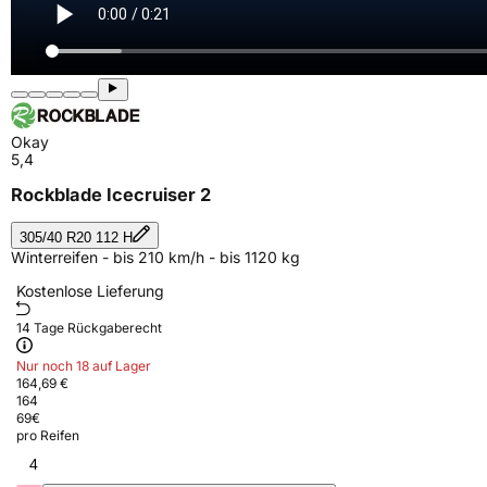
Okay
5,4
Rockblade Icecruiser 2
305/40 R20 112 H
Winterreifen - bis 210 km/h - bis 1120 kg
Kostenlose Lieferung
14 Tage Rückgaberecht
Nur noch 18 auf Lager
164,69 €
164
69
€
pro Reifen
4