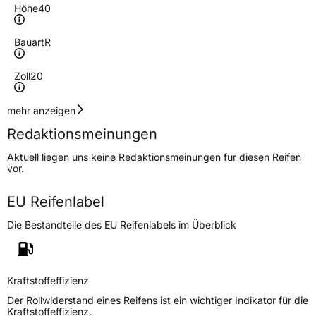
Höhe
40
Bauart
R
Zoll
20
Geschwindigkeitsindex
H
mehr anzeigen
Redaktionsmeinungen
Höchstgeschwindigkeit
210 km/h
Aktuell liegen uns keine Redaktionsmeinungen für diesen Reifen
Lastindex
112
vor.
Höchstlast
1120 kg
EU Reifenlabel
Die Bestandteile des EU Reifenlabels im Überblick
Generelle Merkmale
Fahrzeugtyp
PKW
Verwendung
Winterreifen
Kraftstoffeffizienz
Modellname
Icecruiser 2
Der Rollwiderstand eines Reifens ist ein wichtiger Indikator für die
Kraftstoffeffizienz.