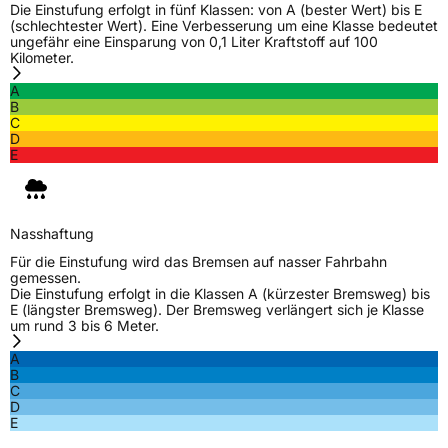
Fahrzeugart
PKW & SUV
Die Einstufung erfolgt in fünf Klassen: von A (bester Wert) bis E
(schlechtester Wert). Eine Verbesserung um eine Klasse bedeutet
ungefähr eine Einsparung von 0,1 Liter Kraftstoff auf 100
Kilometer.
Weitere Eigenschaften
A
Schlauchtyp
TL
B
C
D
Zustand
Neureifen
E
M+S
Ja
Nasshaftung
EU Label
Für die Einstufung wird das Bremsen auf nasser Fahrbahn
gemessen.
Effizienz
C
Die Einstufung erfolgt in die Klassen A (kürzester Bremsweg) bis
E (längster Bremsweg). Der Bremsweg verlängert sich je Klasse
um rund 3 bis 6 Meter.
Nasshaftung
D
A
B
Rollgeräusch (Klasse)
B
C
D
E
Rollgeräusch (dB)
71