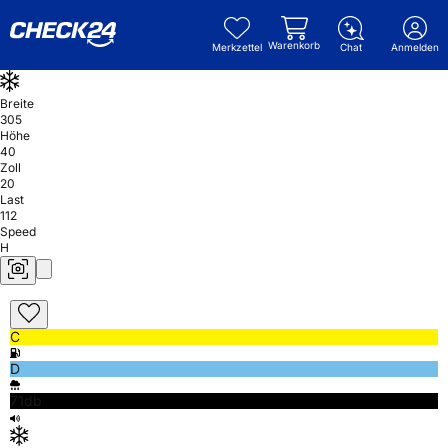
Warenkorb
Merkzettel
Chat
Anmelden
Breite
305
Höhe
40
Zoll
20
Last
112
Speed
H
C
D
71db