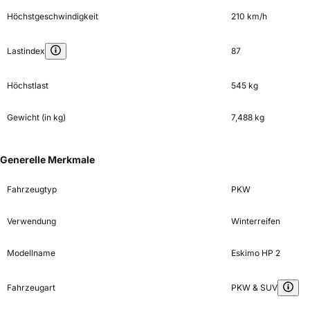
Höchstgeschwindigkeit
210 km/h
Lastindex
87
Höchstlast
545 kg
Gewicht (in kg)
7,488 kg
Generelle Merkmale
Fahrzeugtyp
PKW
Verwendung
Winterreifen
Modellname
Eskimo HP 2
Fahrzeugart
PKW & SUV