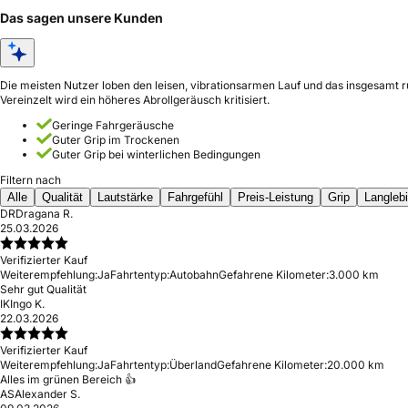
Das sagen unsere Kunden
Die meisten Nutzer loben den leisen, vibrationsarmen Lauf und das insgesamt 
Vereinzelt wird ein höheres Abrollgeräusch kritisiert.
Geringe Fahrgeräusche
Guter Grip im Trockenen
Guter Grip bei winterlichen Bedingungen
Filtern nach
Alle
Qualität
Lautstärke
Fahrgefühl
Preis-Leistung
Grip
Langlebi
DR
Dragana R.
25.03.2026
Verifizierter Kauf
Weiterempfehlung:
Ja
Fahrtentyp:
Autobahn
Gefahrene Kilometer:
3.000 km
Sehr gut Qualität
IK
Ingo K.
22.03.2026
Verifizierter Kauf
Weiterempfehlung:
Ja
Fahrtentyp:
Überland
Gefahrene Kilometer:
20.000 km
Alles im grünen Bereich 👍
AS
Alexander S.