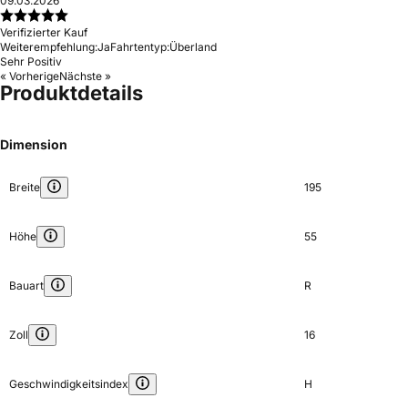
09.03.2026
Verifizierter Kauf
Weiterempfehlung:
Ja
Fahrtentyp:
Überland
Sehr Positiv
« Vorherige
Nächste »
Produktdetails
Dimension
Breite
195
Höhe
55
Bauart
R
Zoll
16
Geschwindigkeitsindex
H