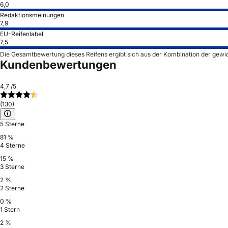
6,0
Redaktionsmeinungen
7,9
EU-Reifenlabel
7,5
Die Gesamtbewertung dieses Reifens ergibt sich aus der Kombination der gewi
Kundenbewertungen
4,7
/5
(130)
5 Sterne
81 %
4 Sterne
15 %
3 Sterne
2 %
2 Sterne
0 %
1 Stern
2 %