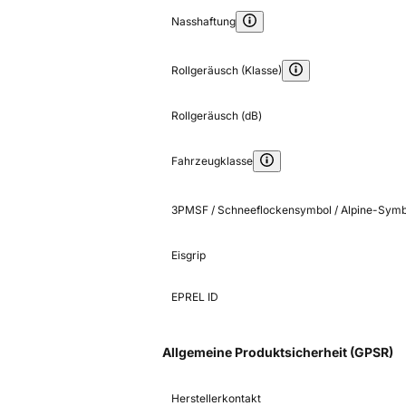
Nasshaftung
Rollgeräusch (Klasse)
Rollgeräusch (dB)
Fahrzeugklasse
3PMSF / Schneeflockensymbol / Alpine-Symb
Eisgrip
EPREL ID
Allgemeine Produktsicherheit (GPSR)
Herstellerkontakt