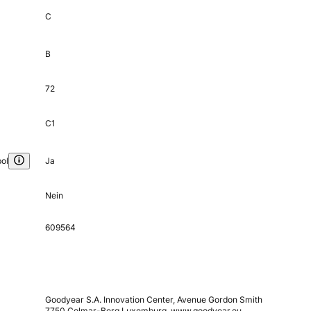
C
B
72
C1
ol
Ja
Nein
609564
Goodyear S.A. Innovation Center, Avenue Gordon Smith
7750 Colmar-Berg Luxemburg, www.goodyear.eu