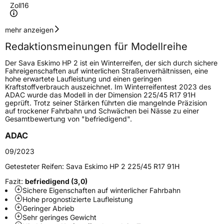
Zoll
16
Geschwindigkeitsindex
H
mehr anzeigen
Redaktionsmeinungen für Modellreihe
Höchstgeschwindigkeit
210 km/h
Der Sava Eskimo HP 2 ist ein Winterreifen, der sich durch sichere
Lastindex
98
Fahreigenschaften auf winterlichen Straßenverhältnissen, eine
hohe erwartete Laufleistung und einen geringen
Kraftstoffverbrauch auszeichnet. Im Winterreifentest 2023 des
Höchstlast
750 kg
ADAC wurde das Modell in der Dimension 225/45 R17 91H
geprüft. Trotz seiner Stärken führten die mangelnde Präzision
Gewicht (in kg)
9,16 kg
auf trockener Fahrbahn und Schwächen bei Nässe zu einer
Gesamtbewertung von "befriedigend".
Generelle Merkmale
ADAC
Fahrzeugtyp
PKW
09/2023
Verwendung
Winterreifen
Getesteter Reifen:
Sava Eskimo HP 2 225/45 R17 91H
Modellname
Eskimo HP 2
Fazit:
befriedigend (3,0)
Sichere Eigenschaften auf winterlicher Fahrbahn
Fahrzeugart
PKW & SUV
Hohe prognostizierte Laufleistung
Geringer Abrieb
Sehr geringes Gewicht
Weitere Eigenschaften