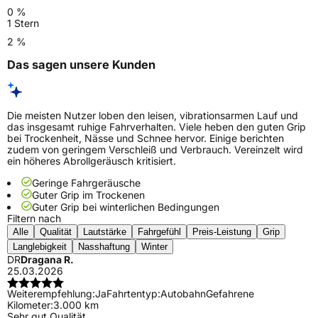
0 %
1 Stern
2 %
Das sagen unsere Kunden
Die meisten Nutzer loben den leisen, vibrationsarmen Lauf und
das insgesamt ruhige Fahrverhalten. Viele heben den guten Grip
bei Trockenheit, Nässe und Schnee hervor. Einige berichten
zudem von geringem Verschleiß und Verbrauch. Vereinzelt wird
ein höheres Abrollgeräusch kritisiert.
Geringe Fahrgeräusche
Guter Grip im Trockenen
Guter Grip bei winterlichen Bedingungen
Filtern nach
Alle
Qualität
Lautstärke
Fahrgefühl
Preis-Leistung
Grip
Langlebigkeit
Nasshaftung
Winter
DR
Dragana R.
25.03.2026
Weiterempfehlung:
Ja
Fahrtentyp:
Autobahn
Gefahrene
Kilometer:
3.000 km
Sehr gut Qualität