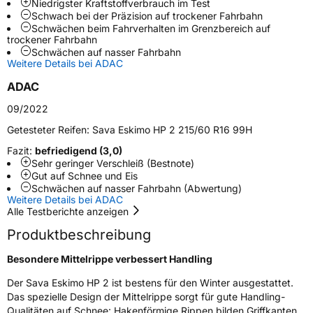
Niedrigster Kraftstoffverbrauch im Test
Schwach bei der Präzision auf trockener Fahrbahn
Schlauchtyp
TL
Schwächen beim Fahrverhalten im Grenzbereich auf
trockener Fahrbahn
Schwächen auf nasser Fahrbahn
Zustand
Neureifen
Weitere Details bei ADAC
ADAC
M+S
Ja
09/2022
EU Label
Getesteter Reifen:
Sava Eskimo HP 2 215/60 R16 99H
Effizienz
B
Fazit:
befriedigend (3,0)
Sehr geringer Verschleiß (Bestnote)
Gut auf Schnee und Eis
Nasshaftung
C
Schwächen auf nasser Fahrbahn (Abwertung)
Weitere Details bei ADAC
Alle Testberichte anzeigen
Rollgeräusch (Klasse)
B
Produktbeschreibung
Rollgeräusch (dB)
72
Besondere Mittelrippe verbessert Handling
Fahrzeugklasse
C1
Der Sava Eskimo HP 2 ist bestens für den Winter ausgestattet.
Das spezielle Design der Mittelrippe sorgt für gute Handling-
3PMSF / Schneeflockensymbol / Alpine-Symbol
Ja
Qualitäten auf Schnee: Hakenförmige Rippen bilden Griffkanten,