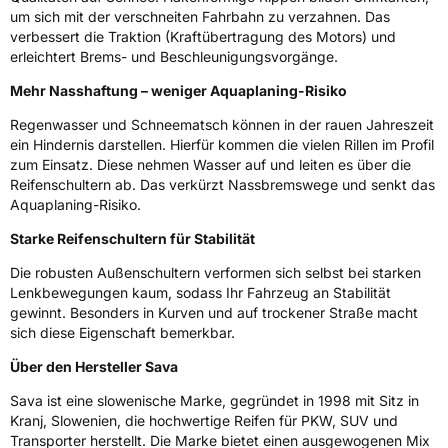
um sich mit der verschneiten Fahrbahn zu verzahnen. Das
Eisgrip
Nein
verbessert die Traktion (Kraftübertragung des Motors) und
erleichtert Brems- und Beschleunigungsvorgänge.
EPREL ID
610080
Mehr Nasshaftung – weniger Aquaplaning-Risiko
Allgemeine Produktsicherheit (GPSR)
Regenwasser und Schneematsch können in der rauen Jahreszeit
ein Hindernis darstellen. Hierfür kommen die vielen Rillen im Profil
Herstellerkontakt
Goodyear S.A. Innovation Center, Avenue
Gordon Smith 7750 Colmar-Berg Luxemburg,
zum Einsatz. Diese nehmen Wasser auf und leiten es über die
www.goodyear.eu
Reifenschultern ab. Das verkürzt Nassbremswege und senkt das
Aquaplaning-Risiko.
Starke Reifenschultern für Stabilität
Die robusten Außenschultern verformen sich selbst bei starken
Lenkbewegungen kaum, sodass Ihr Fahrzeug an Stabilität
gewinnt. Besonders in Kurven und auf trockener Straße macht
sich diese Eigenschaft bemerkbar.
Über den Hersteller Sava
Sava ist eine slowenische Marke, gegründet in 1998 mit Sitz in
Kranj, Slowenien, die hochwertige Reifen für PKW, SUV und
Transporter herstellt. Die Marke bietet einen ausgewogenen Mix