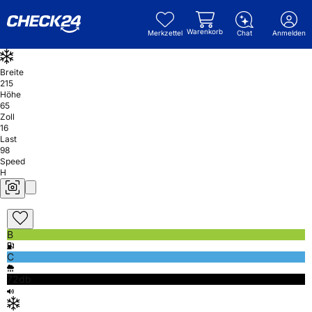
Warenkorb
Merkzettel
Chat
Anmelden
Breite
215
Höhe
65
Zoll
16
Last
98
Speed
H
B
C
72db