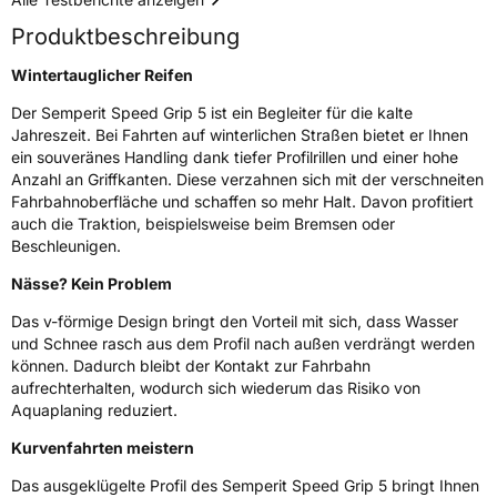
Rollgeräusch (Klasse)
B
Produktbeschreibung
Rollgeräusch (dB)
72
Wintertauglicher Reifen
Fahrzeugklasse
C1
Der Semperit Speed Grip 5 ist ein Begleiter für die kalte
Jahreszeit. Bei Fahrten auf winterlichen Straßen bietet er Ihnen
3PMSF / Schneeflockensymbol / Alpine-Symbol
Ja
ein souveränes Handling dank tiefer Profilrillen und einer hohe
Anzahl an Griffkanten. Diese verzahnen sich mit der verschneiten
Eisgrip
Nein
Fahrbahnoberfläche und schaffen so mehr Halt. Davon profitiert
auch die Traktion, beispielsweise beim Bremsen oder
EPREL ID
636246
Beschleunigen.
Allgemeine Produktsicherheit (GPSR)
Nässe? Kein Problem
Herstellerkontakt
Continental Reifen Deutschland GmbH,
Das v-förmige Design bringt den Vorteil mit sich, dass Wasser
Continental-Plaza 1 30175 Hannover
und Schnee rasch aus dem Profil nach außen verdrängt werden
Deutschland,
können. Dadurch bleibt der Kontakt zur Fahrbahn
customerservice_tires@conti.de
aufrechterhalten, wodurch sich wiederum das Risiko von
Aquaplaning reduziert.
Kurvenfahrten meistern
Das ausgeklügelte Profil des Semperit Speed Grip 5 bringt Ihnen