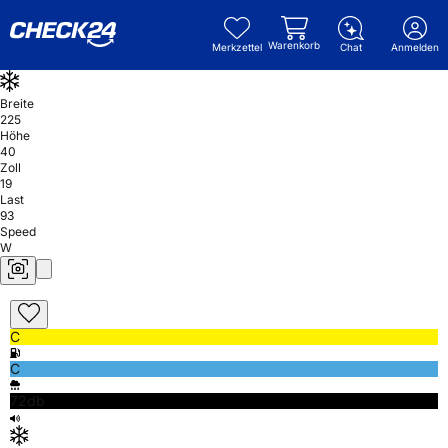
Warenkorb
Merkzettel
Chat
Anmelden
Breite
225
Höhe
40
Zoll
19
Last
93
Speed
W
C
C
72db