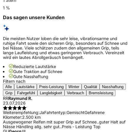
1 Stern
1 %
Das sagen unsere Kunden
Die meisten Nutzer loben die sehr leise, vibrationsarme und
ruhige Fahrt sowie den sicheren Grip, besonders auf Schnee und
bei Nässe. Viele schätzen zudem den allgemeinen Grip, teils
lange Laufleistung und etwas geringeren Verbrauch. Vereinzelt
wird ein lautes Abrollgeräusch bemängelt.
Reduzierte Lautstärke
Gute Traktion auf Schnee
Gute Nasshaftung
Filtern nach
Alle
Lautstärke
Preis-Leistung
Winter
Qualität
Nasshaftung
Grip
Fahrgefühl
Langlebigkeit
Verbrauch
Bremsleistung
RR
Raymund R.
23.07.2026
Weiterempfehlung:
Ja
Fahrtentyp:
Gemischt
Gefahrene
Kilometer:
2.500 km
Ausgewogener Reifen mit super Grip auf Schnee..guter Halt auf
Nässe Händling allg. sehr gut..Preis - Leistung Top
GU
Georg U.