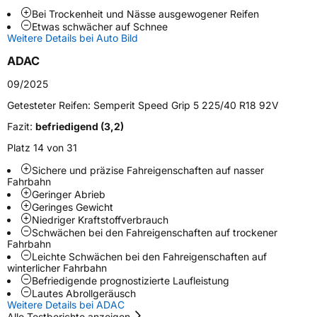
Bei Trockenheit und Nässe ausgewogener Reifen
Etwas schwächer auf Schnee
Weitere Eigenschaften
Weitere Details bei Auto Bild
Schlauchtyp
TL
ADAC
09/2025
Zustand
Neureifen
Getesteter Reifen:
Semperit Speed Grip 5 225/40 R18 92V
M+S
Ja
Fazit:
befriedigend (3,2)
Verstärkt
XL
Platz 14 von 31
Sichere und präzise Fahreigenschaften auf nasser
Felgenschutz
FR
Fahrbahn
Geringer Abrieb
Geringes Gewicht
Niedriger Kraftstoffverbrauch
EU Label
Schwächen bei den Fahreigenschaften auf trockener
Fahrbahn
Effizienz
C
Leichte Schwächen bei den Fahreigenschaften auf
winterlicher Fahrbahn
Befriedigende prognostizierte Laufleistung
Nasshaftung
C
Lautes Abrollgeräusch
Weitere Details bei ADAC
Alle Testberichte anzeigen