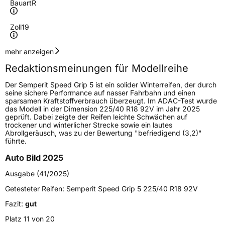
Bauart
R
Zoll
19
Geschwindigkeitsindex
W
mehr anzeigen
Redaktionsmeinungen für Modellreihe
Höchstgeschwindigkeit
270 km/h
Der Semperit Speed Grip 5 ist ein solider Winterreifen, der durch
Lastindex
93
seine sichere Performance auf nasser Fahrbahn und einen
sparsamen Kraftstoffverbrauch überzeugt. Im ADAC-Test wurde
das Modell in der Dimension 225/40 R18 92V im Jahr 2025
Höchstlast
650 kg
geprüft. Dabei zeigte der Reifen leichte Schwächen auf
trockener und winterlicher Strecke sowie ein lautes
Gewicht (in kg)
9,31 kg
Abrollgeräusch, was zu der Bewertung "befriedigend (3,2)"
führte.
Generelle Merkmale
Auto Bild 2025
Fahrzeugtyp
PKW
Ausgabe (41/2025)
Verwendung
Winterreifen
Getesteter Reifen:
Semperit Speed Grip 5 225/40 R18 92V
Modellname
Speed Grip 5
Fazit:
gut
Fahrzeugart
PKW & SUV
Platz 11 von 20