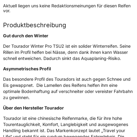
Aktuell liegen uns keine Redaktionsmeinungen für diesen Reifen
Lastindex
99
vor.
Höchstlast
775 kg
Produktbeschreibung
Gewicht (in kg)
11 kg
Gut durch den Winter
Generelle Merkmale
Der Tourador Winter Pro TSU2 ist ein solider Winterreifen. Seine
Rillen im Profil helfen bei Nässe, denn dank ihnen kann Wasser
Fahrzeugtyp
PKW
schnell entweichen. Dadurch sinkt das Aquaplaning-Risiko.
Verwendung
Winterreifen
Asymmetrisches Profil
Modellname
Winter Pro TSU2
Das besondere Profil des Touradors ist auch gegen Schnee und
Eis gewappnet. Die Lamellen des Reifens helfen ihm eine
Fahrzeugart
PKW & SUV
optimale Bodenhaftung auf verschneiter oder vereister Fahrbahn
zu gewinnen.
Weitere Eigenschaften
Über den Hersteller Tourador
Schlauchtyp
TL
Tourador ist eine chinesische Reifenmarke, die für ihre hohe
Tourentauglichkeit, Komfort, Langlebigkeit und ausgewogenes
Zustand
Neureifen
Handling bekannt ist. Das Markenkonzept lautet „Travel your
Life“ und steht für ein rundum bewegendes Fahrerlebnis. Die