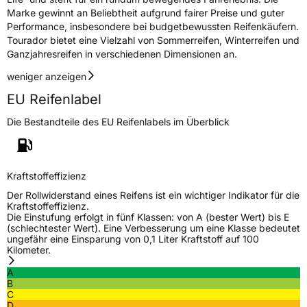
Marke gewinnt an Beliebtheit aufgrund fairer Preise und guter
M+S
Ja
Performance, insbesondere bei budgetbewussten Reifenkäufern.
Verstärkt
XL
Tourador bietet eine Vielzahl von Sommerreifen, Winterreifen und
Ganzjahresreifen in verschiedenen Dimensionen an.
weniger anzeigen
EU Label
EU Reifenlabel
Effizienz
D
Die Bestandteile des EU Reifenlabels im Überblick
Nasshaftung
C
Rollgeräusch (Klasse)
A
Kraftstoffeffizienz
Der Rollwiderstand eines Reifens ist ein wichtiger Indikator für die
Rollgeräusch (dB)
67
Kraftstoffeffizienz.
Die Einstufung erfolgt in fünf Klassen: von A (bester Wert) bis E
Fahrzeugklasse
C1
(schlechtester Wert). Eine Verbesserung um eine Klasse bedeutet
ungefähr eine Einsparung von 0,1 Liter Kraftstoff auf 100
Kilometer.
3PMSF / Schneeflockensymbol / Alpine-Symbol
Ja
A
B
Eisgrip
Nein
C
D