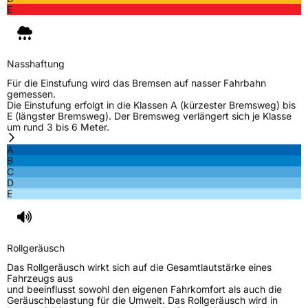
EPREL ID
654472
E
Allgemeine Produktsicherheit (GPSR)
Herstellerkontakt
TOURADOR, Haier Road Lao Shan District
Nasshaftung
Qingdao China, ZOE.LI@OTAITIRE.COM
Für die Einstufung wird das Bremsen auf nasser Fahrbahn
Verantwortliche
Zhongce Rubber Europe, Hollerithallee 17
gemessen.
in der EU
30419 Hannover Deutschland, sales@zc-
Die Einstufung erfolgt in die Klassen A (kürzester Bremsweg) bis
rubber.com
E (längster Bremsweg). Der Bremsweg verlängert sich je Klasse
um rund 3 bis 6 Meter.
A
B
C
D
E
Rollgeräusch
Das Rollgeräusch wirkt sich auf die Gesamtlautstärke eines
Fahrzeugs aus
und beeinflusst sowohl den eigenen Fahrkomfort als auch die
Geräuschbelastung für die Umwelt. Das Rollgeräusch wird in