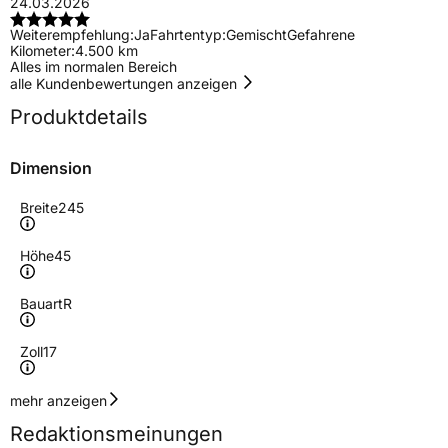
24.03.2026
Weiterempfehlung:
Ja
Fahrtentyp:
Gemischt
Gefahrene
Kilometer:
4.500 km
Alles im normalen Bereich
alle Kundenbewertungen anzeigen
Produktdetails
Dimension
Breite
245
Höhe
45
Bauart
R
Zoll
17
Geschwindigkeitsindex
V
mehr anzeigen
Redaktionsmeinungen
Höchstgeschwindigkeit
240 km/h