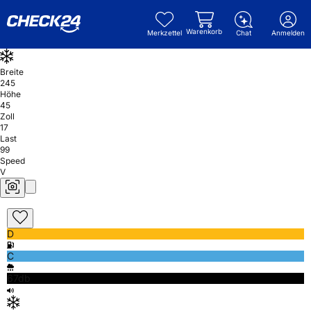
Warenkorb
Merkzettel
Chat
Anmelden
Breite
245
Höhe
45
Zoll
17
Last
99
Speed
V
D
C
67db