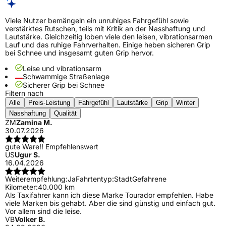
Viele Nutzer bemängeln ein unruhiges Fahrgefühl sowie
verstärktes Rutschen, teils mit Kritik an der Nasshaftung und
Lautstärke. Gleichzeitig loben viele den leisen, vibrationsarmen
Lauf und das ruhige Fahrverhalten. Einige heben sicheren Grip
bei Schnee und insgesamt guten Grip hervor.
Leise und vibrationsarm
Schwammige Straßenlage
Sicherer Grip bei Schnee
Filtern nach
Alle
Preis-Leistung
Fahrgefühl
Lautstärke
Grip
Winter
Nasshaftung
Qualität
ZM
Zamina M.
30.07.2026
gute Ware!! Empfehlenswert
US
Ugur S.
16.04.2026
Weiterempfehlung:
Ja
Fahrtentyp:
Stadt
Gefahrene
Kilometer:
40.000 km
Als Taxifahrer kann ich diese Marke Tourador empfehlen. Habe
viele Marken bis gehabt. Aber die sind günstig und einfach gut.
Vor allem sind die leise.
VB
Volker B.