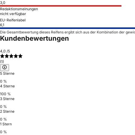
3,0
Redaktionsmeinungen
nicht verfügbar
EU-Reifenlabel
6,1
Die Gesamtbewertung dieses Reifens ergibt sich aus der Kombination der gewi
Kundenbewertungen
4,0
/5
(1)
5 Sterne
0 %
4 Sterne
100 %
3 Sterne
0 %
2 Sterne
0 %
1 Stern
0 %