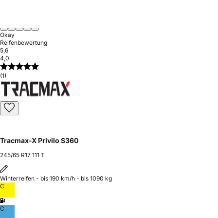
Okay
Reifenbewertung
5,6
4,0
(1)
Tracmax-X Privilo S360
245/65 R17 111 T
Winterreifen - bis 190 km/h - bis 1090 kg
C
C