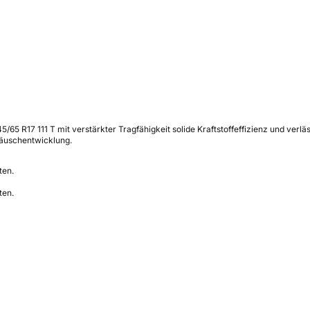
/65 R17 111 T mit verstärkter Tragfähigkeit solide Kraftstoffeffizienz und ver
räuschentwicklung.
ten.
ten.