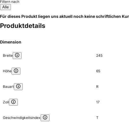
Filtern nach
Alle
Für dieses Produkt liegen uns aktuell noch keine schriftlichen 
Produktdetails
Dimension
Breite
245
Höhe
65
Bauart
R
Zoll
17
Geschwindigkeitsindex
T