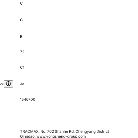
C
C
B
72
C1
ol
Ja
1546700
TRACMAX, No. 702 Shanhe Rd. Chengyang District
Qingdao, www.yongsheng-group.com