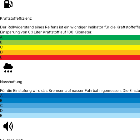
Kraftstoffeffizienz
Der Rollwiderstand eines Reifens ist ein wichtiger Indikator für die Kraftstoffeffi
Einsparung von 0,1 Liter Kraftstoff auf 100 Kilometer.
A
B
C
D
E
Nasshaftung
Für die Einstufung wird das Bremsen auf nasser Fahrbahn gemessen.
Die Einst
A
B
C
D
E