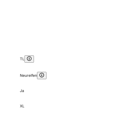
TL
Neureifen
Ja
XL