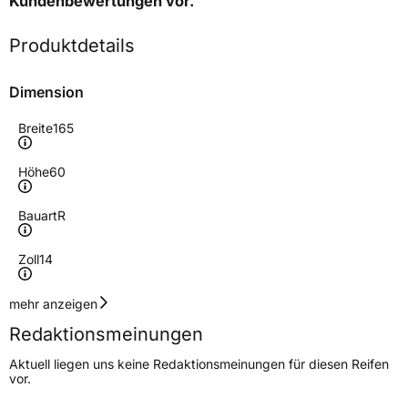
Kundenbewertungen
vor.
Produktdetails
Dimension
Breite
165
Höhe
60
Bauart
R
Zoll
14
Geschwindigkeitsindex
R
mehr anzeigen
Redaktionsmeinungen
Höchstgeschwindigkeit
170 km/h
Aktuell liegen uns keine Redaktionsmeinungen für diesen Reifen
Lastindex
79
vor.