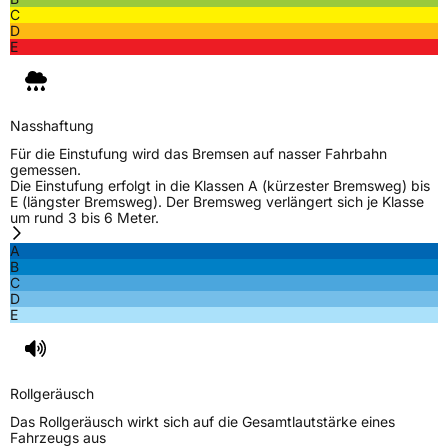
C
Herstellerkontakt
Triangle Tyre Co. LTD, Via Mauro Macchi 27
D
20124 Milan Italien,
E
mirco.spiniella@triangle.com.cn
Nasshaftung
Für die Einstufung wird das Bremsen auf nasser Fahrbahn
gemessen.
Die Einstufung erfolgt in die Klassen A (kürzester Bremsweg) bis
E (längster Bremsweg). Der Bremsweg verlängert sich je Klasse
um rund 3 bis 6 Meter.
A
B
C
D
E
Rollgeräusch
Das Rollgeräusch wirkt sich auf die Gesamtlautstärke eines
Fahrzeugs aus