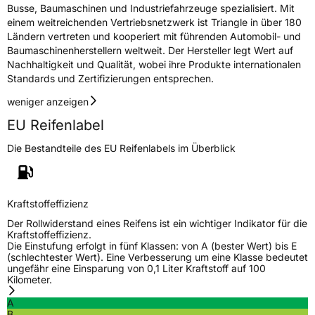
Busse, Baumaschinen und Industriefahrzeuge spezialisiert. Mit
einem weitreichenden Vertriebsnetzwerk ist Triangle in über 180
EU Label
Ländern vertreten und kooperiert mit führenden Automobil- und
Baumaschinenherstellern weltweit. Der Hersteller legt Wert auf
Effizienz
D
Nachhaltigkeit und Qualität, wobei ihre Produkte internationalen
Standards und Zertifizierungen entsprechen.
Nasshaftung
D
weniger anzeigen
EU Reifenlabel
Rollgeräusch (Klasse)
B
Die Bestandteile des EU Reifenlabels im Überblick
Rollgeräusch (dB)
71
Fahrzeugklasse
C1
Kraftstoffeffizienz
3PMSF / Schneeflockensymbol / Alpine-Symbol
Ja
Der Rollwiderstand eines Reifens ist ein wichtiger Indikator für die
Kraftstoffeffizienz.
Die Einstufung erfolgt in fünf Klassen: von A (bester Wert) bis E
Eisgrip
Nein
(schlechtester Wert). Eine Verbesserung um eine Klasse bedeutet
ungefähr eine Einsparung von 0,1 Liter Kraftstoff auf 100
EPREL ID
541806
Kilometer.
Allgemeine Produktsicherheit (GPSR)
A
B