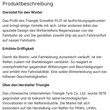
Höchstlast
437 kg
Produktbeschreibung
Gewicht (in kg)
6,43 kg
Gerüstet für den Winter
Generelle Merkmale
Das Profil des Triangle Snowlink PL01 ist laufrichtungsgebunden
und bringt einige Vorteile mit sich. Unter anderem leitet das
Fahrzeugtyp
PKW
spezielle Design des Winterreifens Regenwasser von der
Fahrbahn ab und Sie genießen sowohl Grip als auch Fahrkomfort
Verwendung
Winterreifen
auf nasser Fahrbahn.
Modellname
Snowlink PL01
Erhöhte Griffigkeit
Fahrzeugart
PKW & SUV
Damit die Brems- und Fahrleistung dynamisch verläuft, ist der
Reifen zudem mit Stahleinlagen verstärkt. So reagiert er
Weitere Eigenschaften
unempfindlicher gegenüber Witterungen und Beschädigungen
und erhöht Ihre Fahrstabilität. Eine solide Winterleistung auch bei
Schlauchtyp
TL
höheren Geschwindigkeiten.
Über den Hersteller Triangle
Zustand
Neureifen
Das chinesische Unternehmen Triangle Tyre Co. Ltd. wurde 1976
gegründet und ist bekannt für seine technologischen
M+S
Ja
Innovationen in der Reifenindustrie. Die Marke hat sich
Verstärkt
XL
besonders auf die Herstellung von Reifen für PKWs, LKWs,