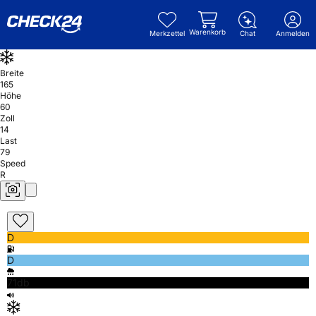
Warenkorb
Merkzettel
Chat
Anmelden
Breite
165
Höhe
60
Zoll
14
Last
79
Speed
R
D
D
71db