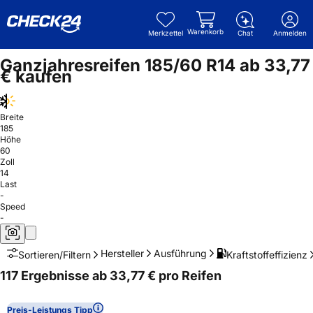
Warenkorb
Merkzettel
Chat
Anmelden
Ganzjahresreifen 185/60 R14 ab 33,77
€ kaufen
Breite
185
Höhe
60
Zoll
14
Last
-
Speed
-
Hersteller
Ausführung
Kraftstoffeffizienz
Sortieren/Filtern
117 Ergebnisse ab 33,77 € pro Reifen
Preis-Leistungs Tipp