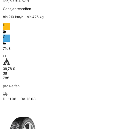
185/60 R14 82 H
Ganzjahresreifen
bis 210 km⁠/⁠h - bis 475 kg
D
C
71dB
38,78 €
38
78
€
pro Reifen
Di. 11.08. - Do. 13.08.