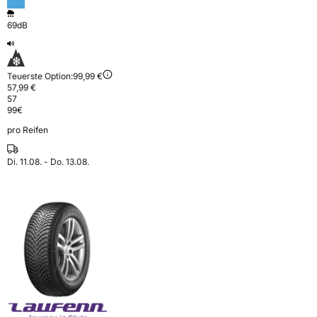
69dB
Teuerste Option:
99,99 €
57,99 €
57
99
€
pro Reifen
Di. 11.08. - Do. 13.08.