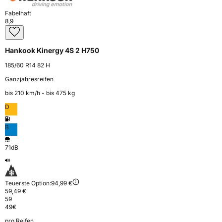
Fabelhaft
8,9
Hankook Kinergy 4S 2 H750
185/60 R14 82 H
Ganzjahresreifen
bis 210 km⁠/⁠h - bis 475 kg
D
B
71dB
Teuerste Option:
94,99 €
59,49 €
59
49
€
pro Reifen