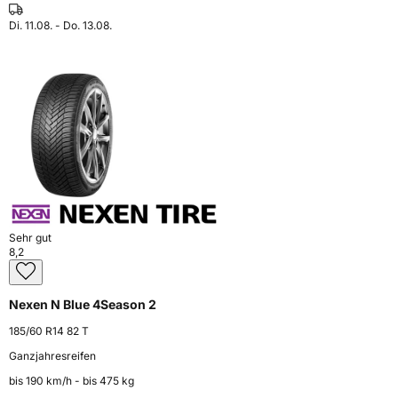
Di. 11.08. - Do. 13.08.
Sehr gut
8,2
Nexen N Blue 4Season 2
185/60 R14 82 T
Ganzjahresreifen
bis 190 km⁠/⁠h - bis 475 kg