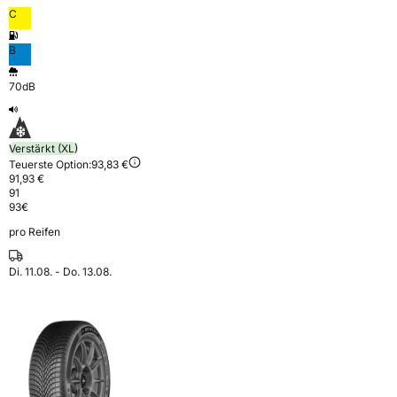
C
B
70dB
Verstärkt (XL)
Teuerste Option:
93,83 €
91,93 €
91
93
€
pro Reifen
Di. 11.08. - Do. 13.08.