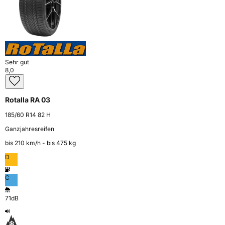
Sehr gut
8,0
Rotalla RA 03
185/60 R14 82 H
Ganzjahresreifen
bis 210 km⁠/⁠h - bis 475 kg
D
C
71dB