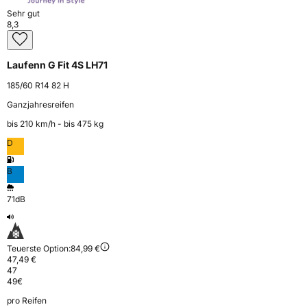
Sehr gut
8,3
Laufenn G Fit 4S LH71
185/60 R14 82 H
Ganzjahresreifen
bis 210 km⁠/⁠h - bis 475 kg
D
B
71dB
Teuerste Option:
84,99 €
47,49 €
47
49
€
pro Reifen