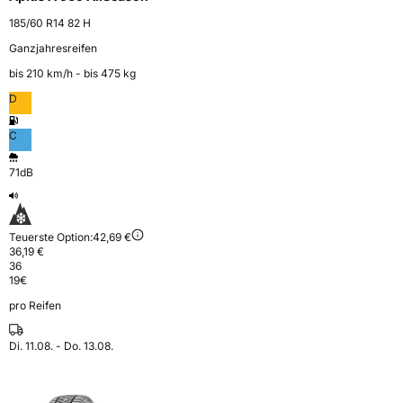
185/60 R14 82 H
Ganzjahresreifen
bis 210 km⁠/⁠h - bis 475 kg
D
C
71dB
Teuerste Option:
42,69 €
36,19 €
36
19
€
pro Reifen
Di. 11.08. - Do. 13.08.