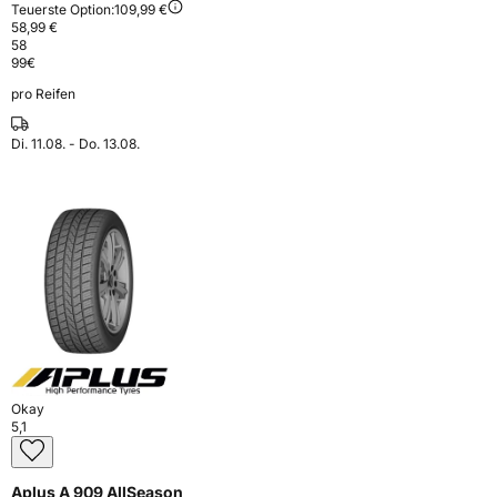
Teuerste Option:
109,99 €
58,99 €
58
99
€
pro Reifen
Di. 11.08. - Do. 13.08.
Okay
5,1
Aplus A 909 AllSeason