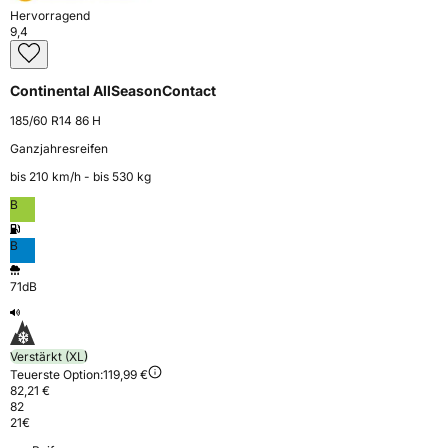
Hervorragend
9,4
Continental AllSeasonContact
185/60 R14 86 H
Ganzjahresreifen
bis 210 km⁠/⁠h - bis 530 kg
B
B
71dB
Verstärkt (XL)
Teuerste Option:
119,99 €
82,21 €
82
21
€