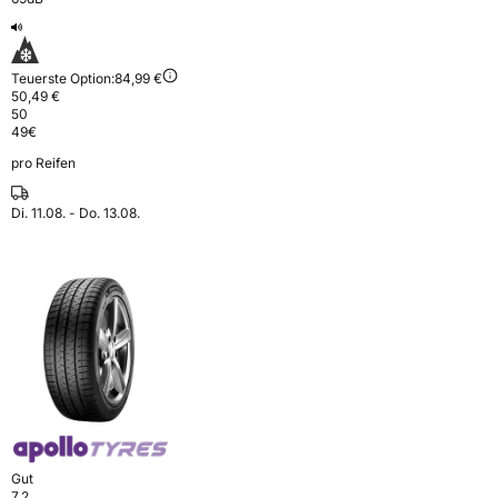
Teuerste Option:
84,99 €
50,49 €
50
49
€
pro Reifen
Di. 11.08. - Do. 13.08.
Gut
7,2