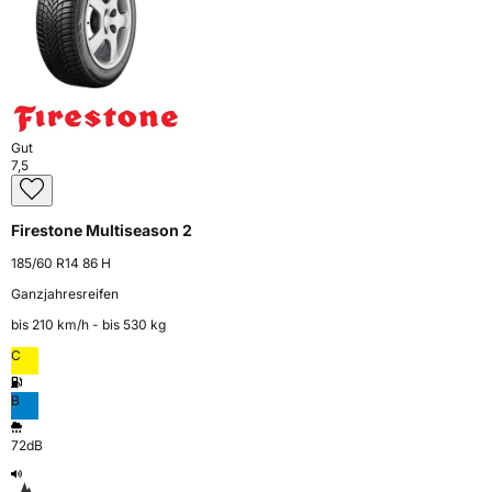
Gut
7,5
Firestone Multiseason 2
185/60 R14 86 H
Ganzjahresreifen
bis 210 km⁠/⁠h - bis 530 kg
C
B
72dB