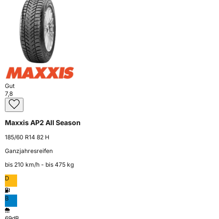
Gut
7,8
Maxxis AP2 All Season
185/60 R14 82 H
Ganzjahresreifen
bis 210 km⁠/⁠h - bis 475 kg
D
B
69dB