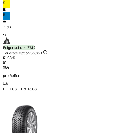
C
B
71dB
Felgenschutz (FSL)
Teuerste Option:
55,85 €
51,98 €
51
98
€
pro Reifen
Di. 11.08. - Do. 13.08.