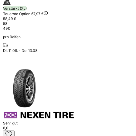
Verstärkt (XL)
Teuerste Option:
67,97 €
58,49 €
58
49
€
pro Reifen
Di. 11.08. - Do. 13.08.
Sehr gut
8,0