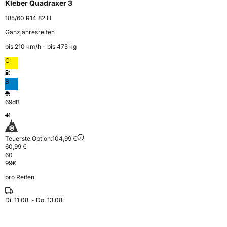
Kleber Quadraxer 3
185/60 R14 82 H
Ganzjahresreifen
bis 210 km⁠/⁠h - bis 475 kg
C
B
69dB
Teuerste Option:
104,99 €
60,99 €
60
99
€
pro Reifen
Di. 11.08. - Do. 13.08.