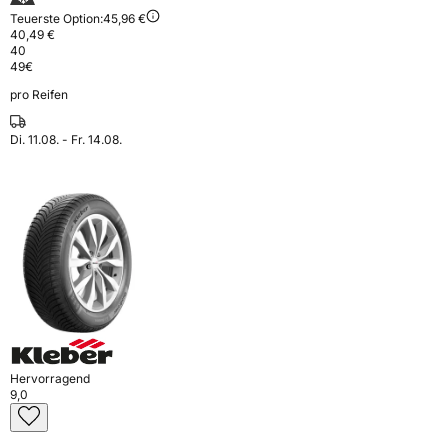
Teuerste Option:
45,96 €
40,49 €
40
49
€
pro Reifen
Di. 11.08. - Fr. 14.08.
Hervorragend
9,0