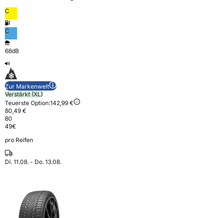
C
C
68dB
Zur Markenwelt
Verstärkt (XL)
Teuerste Option:
142,99 €
80,49 €
80
49
€
pro Reifen
Di. 11.08. - Do. 13.08.