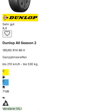
Sehr gut
8,4
Dunlop All Season 2
185/60 R14 86 H
Ganzjahresreifen
bis 210 km⁠/⁠h - bis 530 kg
C
C
71dB
Verstärkt (XL)