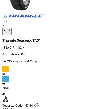
Gut
7,9
Triangle SeasonX TA01
185/60 R14 82 H
Ganzjahresreifen
bis 210 km⁠/⁠h - bis 475 kg
D
C
70dB
Teuerste Option:
47,40 €