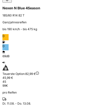
Nexen N Blue 4Season
185/60 R14 82 T
Ganzjahresreifen
bis 190 km⁠/⁠h - bis 475 kg
D
D
69dB
Teuerste Option:
82,99 €
45,99 €
45
99
€
pro Reifen
Di. 11.08. - Do. 13.08.