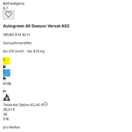
Befriedigend
6,7
Autogreen All Season Versat AS2
185/60 R14 82 H
Ganzjahresreifen
bis 210 km⁠/⁠h - bis 475 kg
C
C
67dB
Teuerste Option:
42,40 €
36,01 €
36
01
€
pro Reifen