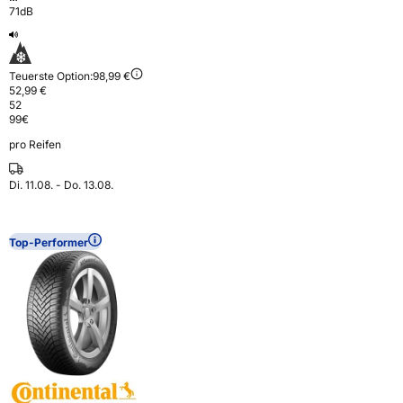
71dB
Teuerste Option:
98,99 €
52,99 €
52
99
€
pro Reifen
Di. 11.08. - Do. 13.08.
Top-Performer