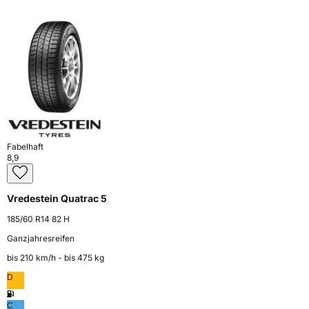
Fabelhaft
8,9
Vredestein Quatrac 5
185/60 R14 82 H
Ganzjahresreifen
bis 210 km⁠/⁠h - bis 475 kg
D
C