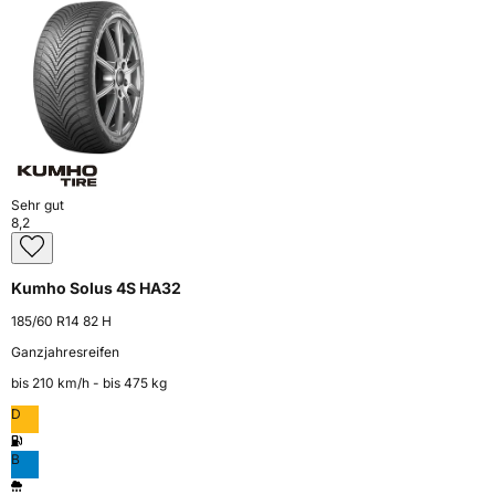
Sehr gut
8,2
Kumho Solus 4S HA32
185/60 R14 82 H
Ganzjahresreifen
bis 210 km⁠/⁠h - bis 475 kg
D
B