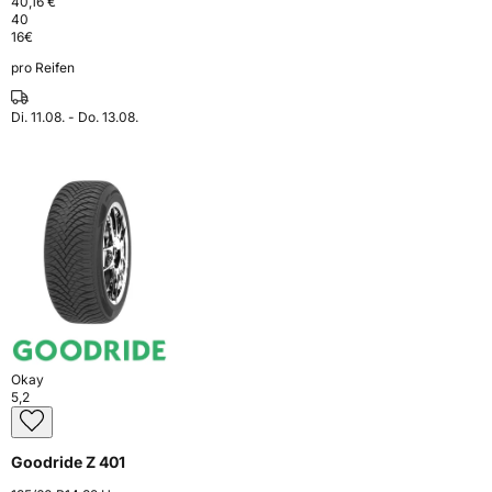
40,16 €
40
16
€
pro Reifen
Di. 11.08. - Do. 13.08.
Okay
5,2
Goodride Z 401