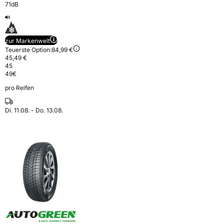
71dB
zur Markenwelt
Teuerste Option:
84,99 €
45,49 €
45
49
€
pro Reifen
Di. 11.08. - Do. 13.08.