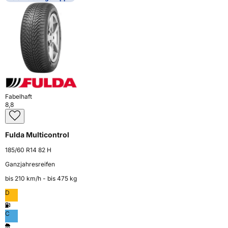
Fabelhaft
8,8
Fulda Multicontrol
185/60 R14 82 H
Ganzjahresreifen
bis 210 km⁠/⁠h - bis 475 kg
D
C