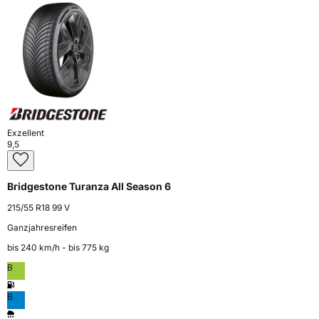
Exzellent
9,5
Bridgestone Turanza All Season 6
215/55 R18 99 V
Ganzjahresreifen
bis 240 km⁠/⁠h - bis 775 kg
B
B