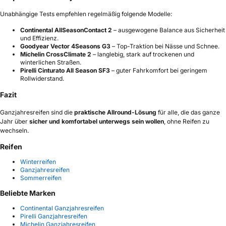
Unabhängige Tests empfehlen regelmäßig folgende Modelle:
Continental AllSeasonContact 2
– ausgewogene Balance aus Sicherheit
und Effizienz.
Goodyear Vector 4Seasons G3
– Top-Traktion bei Nässe und Schnee.
Michelin CrossClimate 2
– langlebig, stark auf trockenen und
winterlichen Straßen.
Pirelli Cinturato All Season SF3
– guter Fahrkomfort bei geringem
Rollwiderstand.
Fazit
Ganzjahresreifen sind die
praktische Allround-Lösung
für alle, die das ganze
Jahr über
sicher und komfortabel unterwegs sein wollen
, ohne Reifen zu
wechseln.
Reifen
Winterreifen
Ganzjahresreifen
Sommerreifen
Beliebte Marken
Continental Ganzjahresreifen
Pirelli Ganzjahresreifen
Michelin Ganzjahresreifen