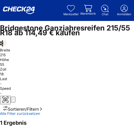
Warenkorb
Merkzettel
Chat
Anmelden
Bridgestone Ganzjahresreifen 215/55
R18 ab 114,49 € kaufen
Breite
215
Höhe
55
Zoll
18
Last
-
Speed
-
Sortieren/Filtern
Alle Filter zurücksetzen
1 Ergebnis