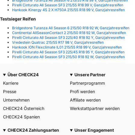
Bridgestone Turanza All Season 6 215/55 R18 99 V, Ganzjahresreifen
Pirelli Cinturato All Season SF3 215/55 R18 99 V, Ganzjahresreifen
Hankook Kinergy 4S 2 X H750A 215/55 R18 99 V, Ganzjahresreifen
Testsieger Reifen
Bridgestone Turanza All Season 6 215/50 R18 92 W, Ganzjahresreifen
Continental AllSeasonContact 2 215/50 R18 92 W, Ganzjahresreifen
Pirelli Cinturato All Season SF3 225/40 R18 92 Y, Ganzjahresreifen
Vredestein Quatrac 215/55 R17 98 V, Ganzjahresreifen
Hankook ION Flexclimate IL01 215/55 R18 99 V, Ganzjahresreifen
Pirelli Cinturato All Season SF3 225/45 R18 95 Y, Ganzjahresreifen
Pirelli Cinturato All Season SF3 215/50 R18 92 W, Ganzjahresreifen
Über CHECK24
Unsere Partner
Karriere
Partnerprogramm
Presse
Profi werden
Unternehmen
Affiliate werden
CHECK24 Österreich
Werkstattpartner werden
CHECK24 Spanien
CHECK24 Zahlungsarten
Unser Engagement