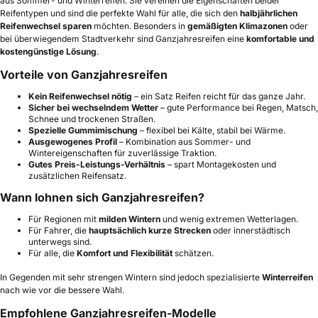
aus Sommer- und Winterreifen. Sie vereinen die Eigenschaften beider
Reifentypen und sind die perfekte Wahl für alle, die sich den
halbjährlichen
Reifenwechsel sparen
möchten. Besonders in
gemäßigten Klimazonen
oder
bei überwiegendem Stadtverkehr sind Ganzjahresreifen eine
komfortable und
kostengünstige Lösung
.
Vorteile von Ganzjahresreifen
Kein Reifenwechsel nötig
– ein Satz Reifen reicht für das ganze Jahr.
Sicher bei wechselndem Wetter
– gute Performance bei Regen, Matsch,
Schnee und trockenen Straßen.
Spezielle Gummimischung
– flexibel bei Kälte, stabil bei Wärme.
Ausgewogenes Profil
– Kombination aus Sommer- und
Wintereigenschaften für zuverlässige Traktion.
Gutes Preis-Leistungs-Verhältnis
– spart Montagekosten und
zusätzlichen Reifensatz.
Wann lohnen sich Ganzjahresreifen?
Für Regionen mit
milden Wintern
und wenig extremen Wetterlagen.
Für Fahrer, die
hauptsächlich kurze Strecken
oder innerstädtisch
unterwegs sind.
Für alle, die
Komfort und Flexibilität
schätzen.
In Gegenden mit sehr strengen Wintern sind jedoch spezialisierte
Winterreifen
nach wie vor die bessere Wahl.
Empfohlene Ganzjahresreifen-Modelle