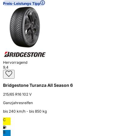
Preis-Leistungs Tipp
Hervorragend
9,4
Bridgestone Turanza All Season 6
215/65 R16 102 V
Ganzjahresreifen
bis 240 km⁠/⁠h - bis 850 kg
C
B