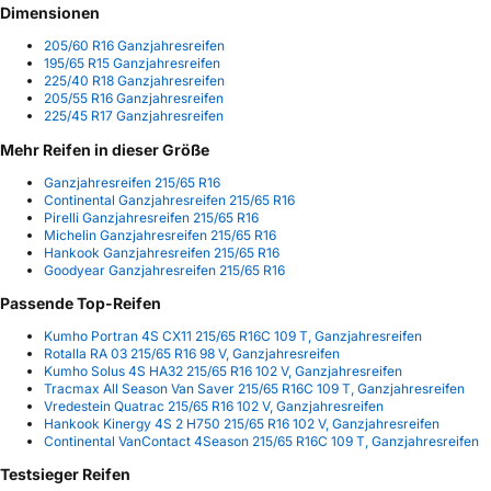
Dimensionen
205/60 R16 Ganzjahresreifen
195/65 R15 Ganzjahresreifen
225/40 R18 Ganzjahresreifen
205/55 R16 Ganzjahresreifen
225/45 R17 Ganzjahresreifen
Mehr Reifen in dieser Größe
Ganzjahresreifen 215/65 R16
Continental Ganzjahresreifen 215/65 R16
Pirelli Ganzjahresreifen 215/65 R16
Michelin Ganzjahresreifen 215/65 R16
Hankook Ganzjahresreifen 215/65 R16
Goodyear Ganzjahresreifen 215/65 R16
Passende Top-Reifen
Kumho Portran 4S CX11 215/65 R16C 109 T, Ganzjahresreifen
Rotalla RA 03 215/65 R16 98 V, Ganzjahresreifen
Kumho Solus 4S HA32 215/65 R16 102 V, Ganzjahresreifen
Tracmax All Season Van Saver 215/65 R16C 109 T, Ganzjahresreifen
Vredestein Quatrac 215/65 R16 102 V, Ganzjahresreifen
Hankook Kinergy 4S 2 H750 215/65 R16 102 V, Ganzjahresreifen
Continental VanContact 4Season 215/65 R16C 109 T, Ganzjahresreifen
Testsieger Reifen