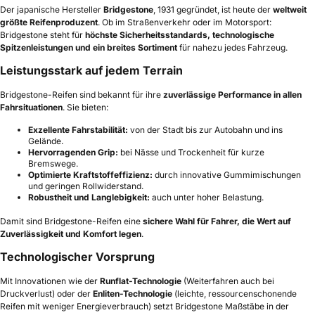
Der japanische Hersteller
Bridgestone
, 1931 gegründet, ist heute der
weltweit
größte Reifenproduzent
. Ob im Straßenverkehr oder im Motorsport:
Bridgestone steht für
höchste Sicherheitsstandards, technologische
Spitzenleistungen und ein breites Sortiment
für nahezu jedes Fahrzeug.
Leistungsstark auf jedem Terrain
Bridgestone-Reifen sind bekannt für ihre
zuverlässige Performance in allen
Fahrsituationen
. Sie bieten:
Exzellente Fahrstabilität:
von der Stadt bis zur Autobahn und ins
Gelände.
Hervorragenden Grip:
bei Nässe und Trockenheit für kurze
Bremswege.
Optimierte Kraftstoffeffizienz:
durch innovative Gummimischungen
und geringen Rollwiderstand.
Robustheit und Langlebigkeit:
auch unter hoher Belastung.
Damit sind Bridgestone-Reifen eine
sichere Wahl für Fahrer, die Wert auf
Zuverlässigkeit und Komfort legen
.
Technologischer Vorsprung
Mit Innovationen wie der
Runflat-Technologie
(Weiterfahren auch bei
Druckverlust) oder der
Enliten-Technologie
(leichte, ressourcenschonende
Reifen mit weniger Energieverbrauch) setzt Bridgestone Maßstäbe in der