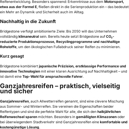
Reifenentwicklung. Besonders spannend: Erkenntnisse aus dem
Motorsport,
etwa aus der Formel E
, fließen direkt in die Serienproduktion ein – das bedeutet
ein Mehr an Dynamik und Sicherheit auch im Alltag.
Nachhaltig in die Zukunft
Bridgestone verfolgt ambitionierte Ziele: Bis 2050 will das Unternehmen
vollständig
klimaneutral
sein. Bereits heute setzt Bridgestone auf
CO₂-
reduzierte Produktionsprozesse, Recyclingprogramme und nachhaltige
Rohstoffe
, um den ökologischen Fußabdruck seiner Reifen zu minimieren.
Kurz gesagt
Bridgestone kombiniert
japanische Präzision, erstklassige Performance und
innovative Technologien
mit einer klaren Ausrichtung auf Nachhaltigkeit – und
ist damit eine
Top-Wahl für anspruchsvolle Fahrer
.
Ganzjahresreifen – praktisch, vielseitig
und sicher
Ganzjahresreifen
, auch Allwetterreifen genannt, sind eine clevere Mischung
aus Sommer- und Winterreifen. Sie vereinen die Eigenschaften beider
Reifentypen und sind die perfekte Wahl für alle, die sich den
halbjährlichen
Reifenwechsel sparen
möchten. Besonders in
gemäßigten Klimazonen
oder
bei überwiegendem Stadtverkehr sind Ganzjahresreifen eine
komfortable und
kostengünstige Lösung
.