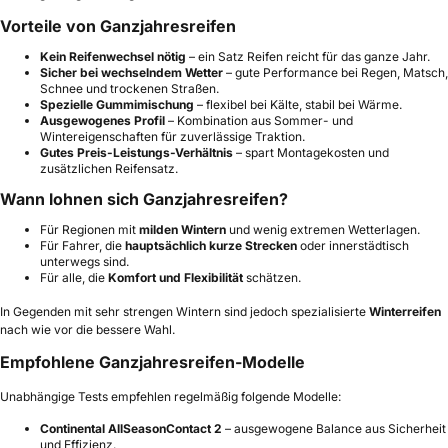
Vorteile von Ganzjahresreifen
Kein Reifenwechsel nötig
– ein Satz Reifen reicht für das ganze Jahr.
Sicher bei wechselndem Wetter
– gute Performance bei Regen, Matsch,
Schnee und trockenen Straßen.
Spezielle Gummimischung
– flexibel bei Kälte, stabil bei Wärme.
Ausgewogenes Profil
– Kombination aus Sommer- und
Wintereigenschaften für zuverlässige Traktion.
Gutes Preis-Leistungs-Verhältnis
– spart Montagekosten und
zusätzlichen Reifensatz.
Wann lohnen sich Ganzjahresreifen?
Für Regionen mit
milden Wintern
und wenig extremen Wetterlagen.
Für Fahrer, die
hauptsächlich kurze Strecken
oder innerstädtisch
unterwegs sind.
Für alle, die
Komfort und Flexibilität
schätzen.
In Gegenden mit sehr strengen Wintern sind jedoch spezialisierte
Winterreifen
nach wie vor die bessere Wahl.
Empfohlene Ganzjahresreifen-Modelle
Unabhängige Tests empfehlen regelmäßig folgende Modelle:
Continental AllSeasonContact 2
– ausgewogene Balance aus Sicherheit
und Effizienz.