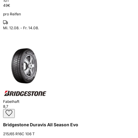
101
49
€
pro Reifen
Mi. 12.08. - Fr. 14.08.
Fabelhaft
8,7
Bridgestone Duravis All Season Evo
215/65 R16C 106 T