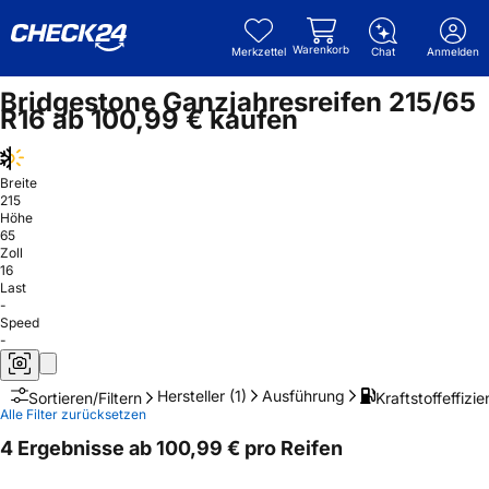
Warenkorb
Merkzettel
Chat
Anmelden
Bridgestone Ganzjahresreifen 215/65
R16 ab 100,99 € kaufen
Breite
215
Höhe
65
Zoll
16
Last
-
Speed
-
Hersteller
(1)
Ausführung
Kraftstoffeffizie
Sortieren/Filtern
Alle Filter zurücksetzen
4 Ergebnisse ab 100,99 € pro Reifen