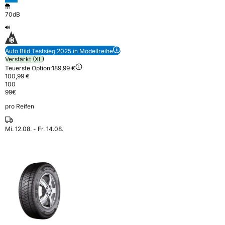
70dB
Auto Bild Testsieg 2025 in Modellreihe
Verstärkt (XL)
Teuerste Option:
189,99 €
100,99 €
100
99
€
pro Reifen
Mi. 12.08. - Fr. 14.08.