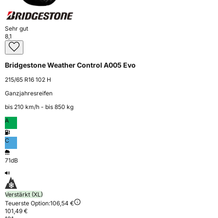
Sehr gut
8,1
Bridgestone Weather Control A005 Evo
215/65 R16 102 H
Ganzjahresreifen
bis 210 km⁠/⁠h - bis 850 kg
A
C
71dB
Verstärkt (XL)
Teuerste Option:
106,54 €
101,49 €