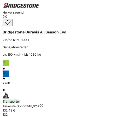
Hervorragend
9,0
Bridgestone Duravis All Season Evo
215/65 R16C 109 T
Ganzjahresreifen
bis 190 km⁠/⁠h - bis 1030 kg
B
A
72dB
Transporter
Teuerste Option:
148,02 €
132,49 €
132