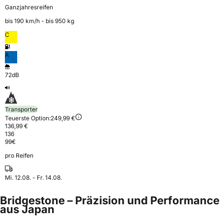
Ganzjahresreifen
bis 190 km⁠/⁠h - bis 950 kg
C
A
72dB
Transporter
Teuerste Option:
249,99 €
136,99 €
136
99
€
pro Reifen
Mi. 12.08. - Fr. 14.08.
Bridgestone – Präzision und Performance
aus Japan