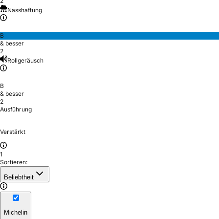
2
Nasshaftung
B
& besser
2
Rollgeräusch
B
& besser
2
Ausführung
Verstärkt
1
Sortieren:
Beliebtheit
Michelin