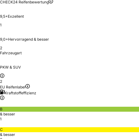
CHECK24 Reifenbewertung
9,5+
Exzellent
1
9,0+
Hervorragend & besser
2
Fahrzeugart
PKW & SUV
2
EU Reifenlabel
Kraftstoffeffizienz
B
& besser
1
C
& besser