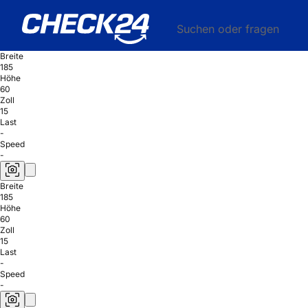
Suchen oder fragen
Breite
185
Höhe
60
Zoll
15
Last
-
Speed
-
Breite
185
Höhe
60
Zoll
15
Last
-
Speed
-