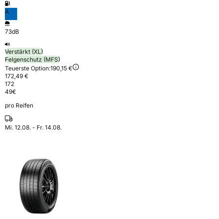
A
73dB
Verstärkt (XL)
Felgenschutz (MFS)
Teuerste Option:
190,15 €
172,49 €
172
49
€
pro Reifen
Mi. 12.08. - Fr. 14.08.