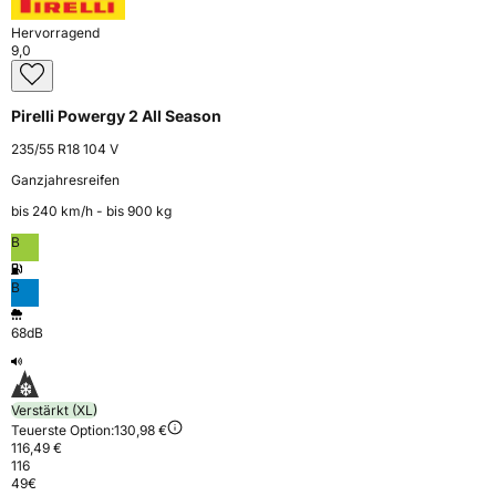
Hervorragend
9,0
Pirelli Powergy 2 All Season
235/55 R18 104 V
Ganzjahresreifen
bis 240 km⁠/⁠h - bis 900 kg
B
B
68dB
Verstärkt (XL)
Teuerste Option:
130,98 €
116,49 €
116
49
€