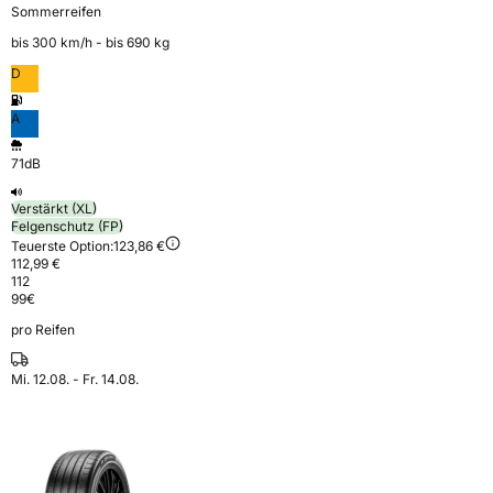
Sommerreifen
bis 300 km⁠/⁠h - bis 690 kg
D
A
71dB
Verstärkt (XL)
Felgenschutz (FP)
Teuerste Option:
123,86 €
112,99 €
112
99
€
pro Reifen
Mi. 12.08. - Fr. 14.08.