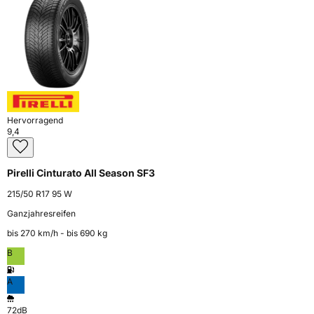
Hervorragend
9,4
Pirelli Cinturato All Season SF3
215/50 R17 95 W
Ganzjahresreifen
bis 270 km⁠/⁠h - bis 690 kg
B
A
72dB