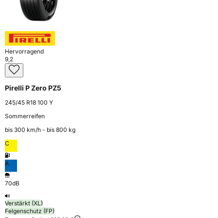
Hervorragend
9,2
Pirelli P Zero PZ5
245/45 R18 100 Y
Sommerreifen
bis 300 km⁠/⁠h - bis 800 kg
C
A
70dB
Verstärkt (XL)
Felgenschutz (FP)