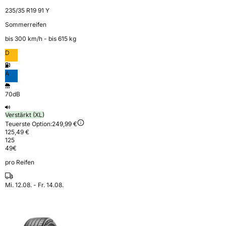
235/35 R19 91 Y
Sommerreifen
bis 300 km⁠/⁠h - bis 615 kg
D
A
70dB
Verstärkt (XL)
Teuerste Option:
249,99 €
125,49 €
125
49
€
pro Reifen
Mi. 12.08. - Fr. 14.08.