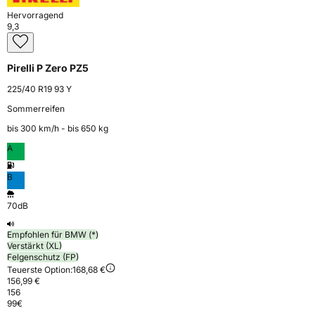
Hervorragend
9,3
Pirelli P Zero PZ5
225/40 R19 93 Y
Sommerreifen
bis 300 km⁠/⁠h - bis 650 kg
A
B
70dB
Empfohlen für BMW (*)
Verstärkt (XL)
Felgenschutz (FP)
Teuerste Option:
168,68 €
156,99 €
156
99
€