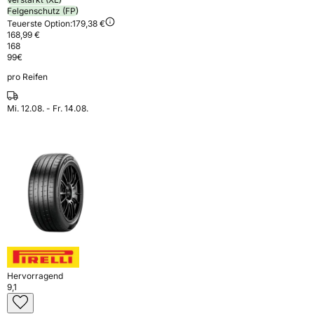
Felgenschutz (FP)
Teuerste Option:
179,38 €
168,99 €
168
99
€
pro Reifen
Mi. 12.08. - Fr. 14.08.
Hervorragend
9,1