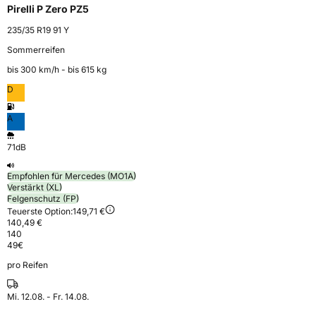
Pirelli P Zero PZ5
235/35 R19 91 Y
Sommerreifen
bis 300 km⁠/⁠h - bis 615 kg
D
A
71dB
Empfohlen für Mercedes (MO1A)
Verstärkt (XL)
Felgenschutz (FP)
Teuerste Option:
149,71 €
140,49 €
140
49
€
pro Reifen
Mi. 12.08. - Fr. 14.08.