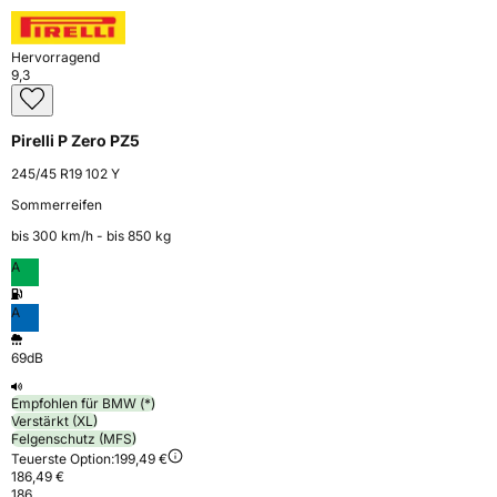
Hervorragend
9,3
Pirelli P Zero PZ5
245/45 R19 102 Y
Sommerreifen
bis 300 km⁠/⁠h - bis 850 kg
A
A
69dB
Empfohlen für BMW (*)
Verstärkt (XL)
Felgenschutz (MFS)
Teuerste Option:
199,49 €
186,49 €
186