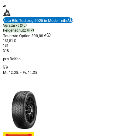
Auto Bild Testsieg 2025 in Modellreihe
Verstärkt (XL)
Felgenschutz (FP)
Teuerste Option:
209,99 €
131,51 €
131
51
€
pro Reifen
Mi. 12.08. - Fr. 14.08.