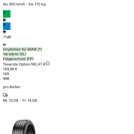
bis 300 km⁠/⁠h - bis 710 kg
A
B
71dB
Empfohlen für BMW (*)
Verstärkt (XL)
Felgenschutz (FP)
Teuerste Option:
160,47 €
149,99 €
149
99
€
pro Reifen
Mi. 12.08. - Fr. 14.08.