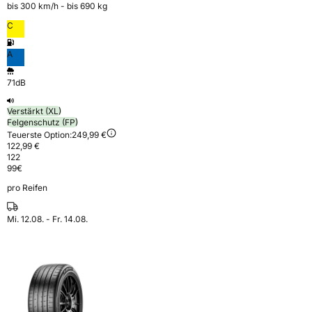
bis 300 km⁠/⁠h - bis 690 kg
C
A
71dB
Verstärkt (XL)
Felgenschutz (FP)
Teuerste Option:
249,99 €
122,99 €
122
99
€
pro Reifen
Mi. 12.08. - Fr. 14.08.