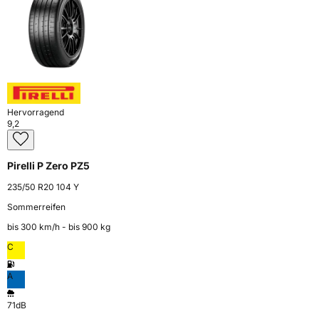
Hervorragend
9,2
Pirelli P Zero PZ5
235/50 R20 104 Y
Sommerreifen
bis 300 km⁠/⁠h - bis 900 kg
C
A
71dB