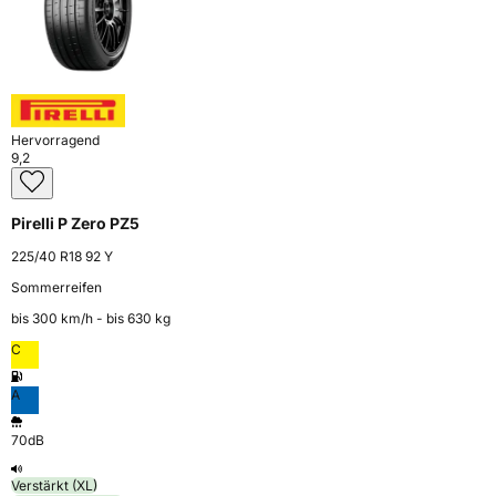
Hervorragend
9,2
Pirelli P Zero PZ5
225/40 R18 92 Y
Sommerreifen
bis 300 km⁠/⁠h - bis 630 kg
C
A
70dB
Verstärkt (XL)