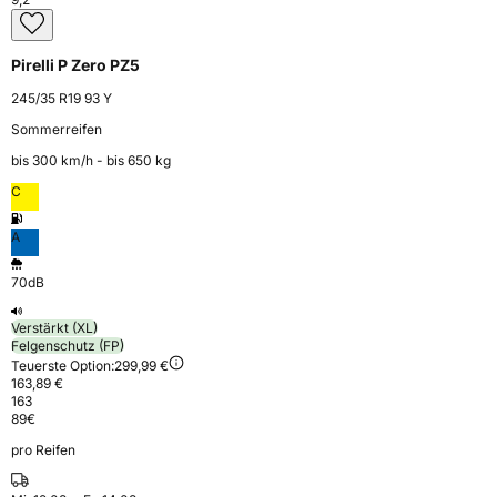
Pirelli P Zero PZ5
245/35 R19 93 Y
Sommerreifen
bis 300 km⁠/⁠h - bis 650 kg
C
A
70dB
Verstärkt (XL)
Felgenschutz (FP)
Teuerste Option:
299,99 €
163,89 €
163
89
€
pro Reifen