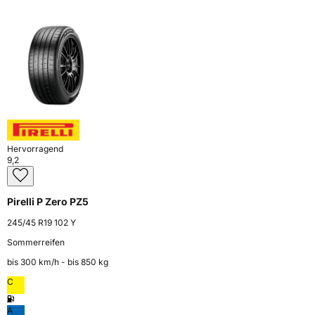
Hervorragend
9,2
Pirelli P Zero PZ5
245/45 R19 102 Y
Sommerreifen
bis 300 km⁠/⁠h - bis 850 kg
C
A