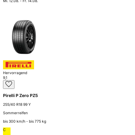
Mi. 12.08. - Fr. 14.08.
Hervorragend
9,1
Pirelli P Zero PZ5
255/40 R18 99 Y
Sommerreifen
bis 300 km⁠/⁠h - bis 775 kg
C