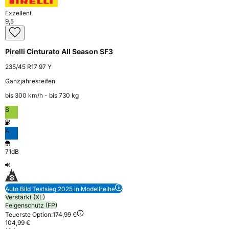
Exzellent
9,5
Pirelli Cinturato All Season SF3
235/45 R17 97 Y
Ganzjahresreifen
bis 300 km⁠/⁠h - bis 730 kg
B
A
71dB
Auto Bild Testsieg 2025 in Modellreihe
Verstärkt (XL)
Felgenschutz (FP)
Teuerste Option:
174,99 €
104,99 €