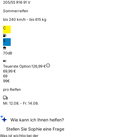
205/55 R16 91 V
Sommerreifen
bis 240 km⁠/⁠h - bis 615 kg
C
B
70dB
Teuerste Option:
126,99 €
69,99 €
69
99
€
pro Reifen
Mi. 12.08. - Fr. 14.08.
Wie kann ich Ihnen helfen?
Stellen Sie Sophie eine Frage
Was ist wichtig bei der