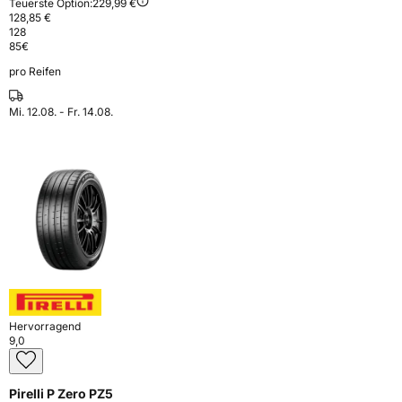
Teuerste Option:
229,99 €
128,85 €
128
85
€
pro Reifen
Mi. 12.08. - Fr. 14.08.
Hervorragend
9,0
Pirelli P Zero PZ5