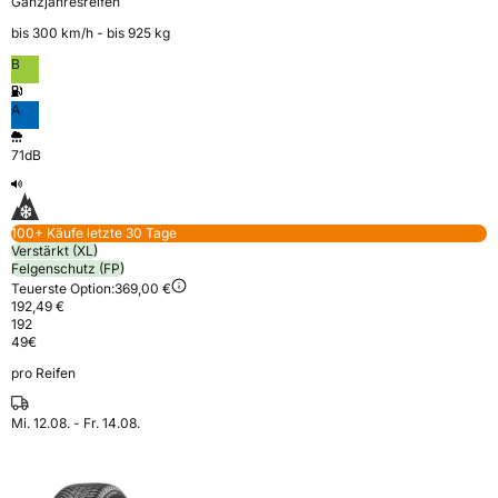
Ganzjahresreifen
bis 300 km⁠/⁠h - bis 925 kg
B
A
71dB
100+ Käufe letzte 30 Tage
Verstärkt (XL)
Felgenschutz (FP)
Teuerste Option:
369,00 €
192,49 €
192
49
€
pro Reifen
Mi. 12.08. - Fr. 14.08.