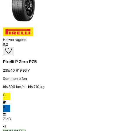
Hervorragend
9,2
Pirelli P Zero PZ5
235/40 R19 96 Y
Sommerreifen
bis 300 km⁠/⁠h - bis 710 kg
C
A
71dB
Verstärkt (XL)