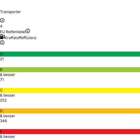
Transporter
4
EU Reifenlabel
Kraftstoffeffizienz
A
21
B
& besser
71
C
& besser
252
D
& besser
346
E
& besser