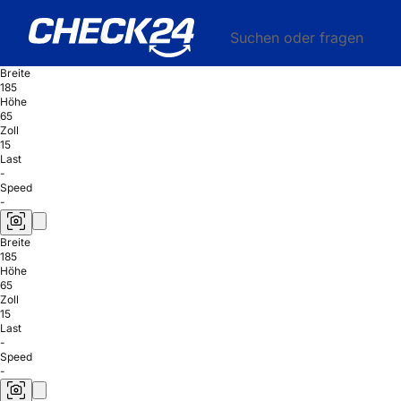
Suchen oder fragen
Breite
185
Höhe
65
Zoll
15
Last
-
Speed
-
Breite
185
Höhe
65
Zoll
15
Last
-
Speed
-