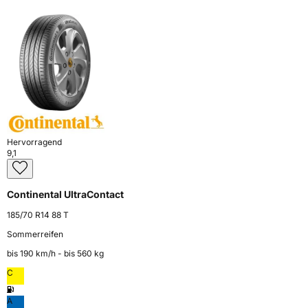
Hervorragend
9,1
Continental UltraContact
185/70 R14 88 T
Sommerreifen
bis 190 km⁠/⁠h - bis 560 kg
C
A