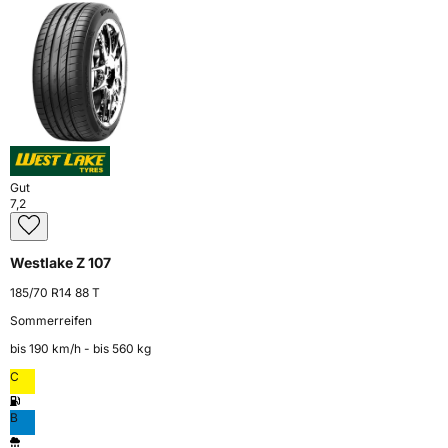
Gut
7,2
Westlake Z 107
185/70 R14 88 T
Sommerreifen
bis 190 km⁠/⁠h - bis 560 kg
C
B