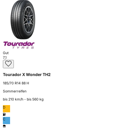
Gut
7,1
Tourador X Wonder TH2
185/70 R14 88 H
Sommerreifen
bis 210 km⁠/⁠h - bis 560 kg
D
C