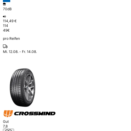
70dB
114,49 €
114
49
€
pro Reifen
Mi. 12.08. - Fr. 14.08.
Gut
7,8