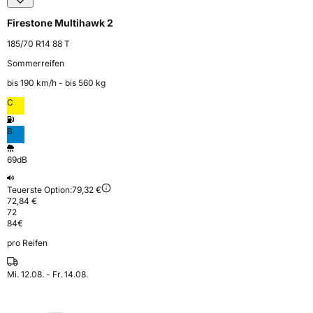
Firestone Multihawk 2
185/70 R14 88 T
Sommerreifen
bis 190 km⁠/⁠h - bis 560 kg
C
B
69dB
Teuerste Option:
79,32 €
72,84 €
72
84
€
pro Reifen
Mi. 12.08. - Fr. 14.08.