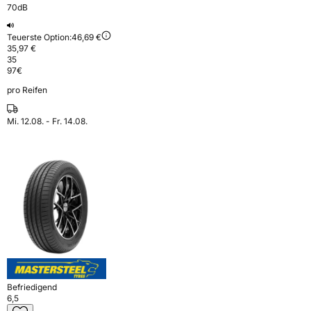
70dB
Teuerste Option:
46,69 €
35,97 €
35
97
€
pro Reifen
Mi. 12.08. - Fr. 14.08.
Befriedigend
6,5