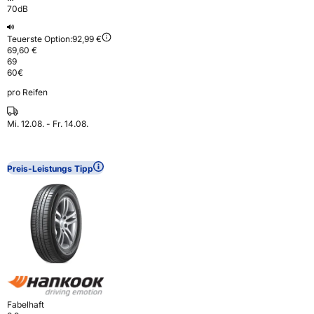
70dB
Teuerste Option:
92,99 €
69,60 €
69
60
€
pro Reifen
Mi. 12.08. - Fr. 14.08.
Preis-Leistungs Tipp
Fabelhaft