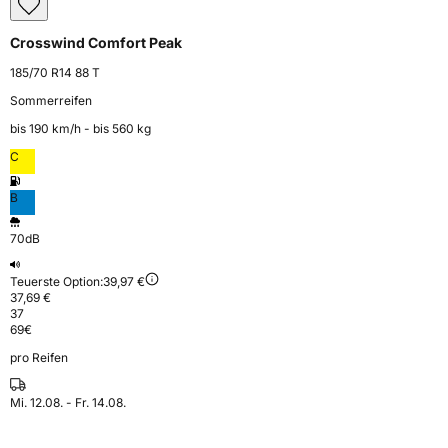
Crosswind Comfort Peak
185/70 R14 88 T
Sommerreifen
bis 190 km⁠/⁠h - bis 560 kg
C
B
70dB
Teuerste Option:
39,97 €
37,69 €
37
69
€
pro Reifen
Mi. 12.08. - Fr. 14.08.