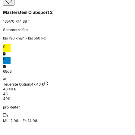
Mastersteel Clubsport 2
185/70 R14 88 T
Sommerreifen
bis 190 km⁠/⁠h - bis 560 kg
C
B
68dB
Teuerste Option:
47,43 €
43,49 €
43
49
€
pro Reifen
Mi. 12.08. - Fr. 14.08.