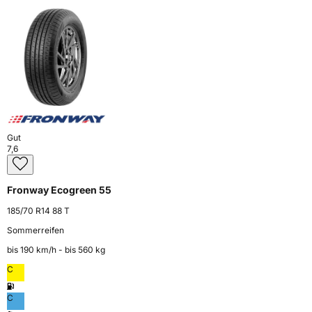
Gut
7,6
Fronway Ecogreen 55
185/70 R14 88 T
Sommerreifen
bis 190 km⁠/⁠h - bis 560 kg
C
C