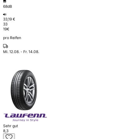
68dB
33,19 €
33
19
€
pro Reifen
Mi. 12.08. - Fr. 14.08.
Sehr gut
8,3