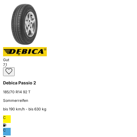
Gut
7,1
Debica Passio 2
185/70 R14 92 T
Sommerreifen
bis 190 km⁠/⁠h - bis 630 kg
C
C