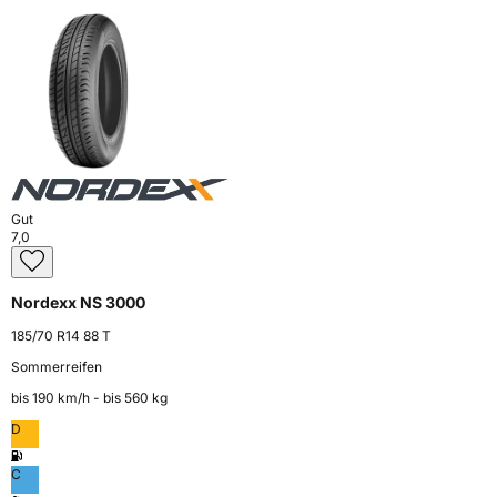
Gut
7,0
Nordexx NS 3000
185/70 R14 88 T
Sommerreifen
bis 190 km⁠/⁠h - bis 560 kg
D
C