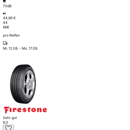
70dB
44,66 €
44
66
€
pro Reifen
Mi. 12.08. - Mo. 17.08.
Sehr gut
8,0