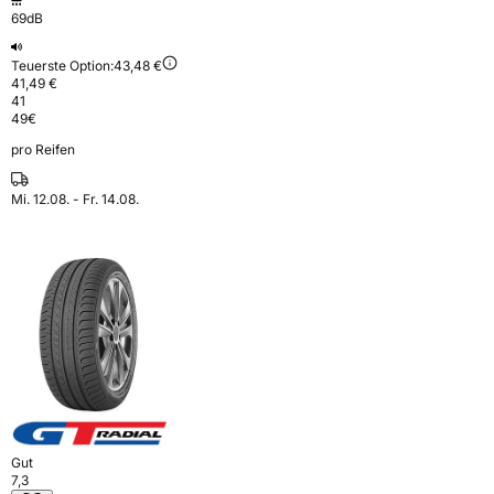
69dB
Teuerste Option:
43,48 €
41,49 €
41
49
€
pro Reifen
Mi. 12.08. - Fr. 14.08.
Gut
7,3