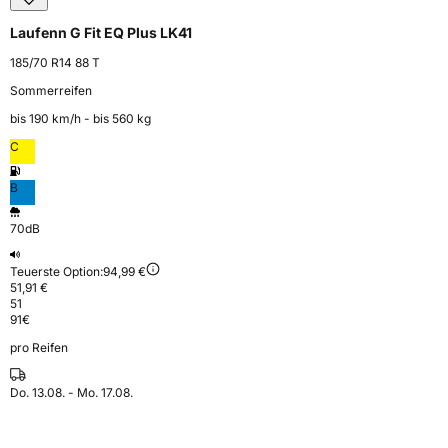
Laufenn G Fit EQ Plus LK41
185/70 R14 88 T
Sommerreifen
bis 190 km⁠/⁠h - bis 560 kg
C
B
70dB
Teuerste Option:
94,99 €
51,91 €
51
91
€
pro Reifen
Do. 13.08. - Mo. 17.08.