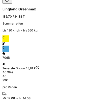
Linglong Greenmax
185/70 R14 88 T
Sommerreifen
bis 190 km⁠/⁠h - bis 560 kg
C
C
70dB
Teuerste Option:
48,81 €
40,99 €
40
99
€
pro Reifen
Mi. 12.08. - Fr. 14.08.