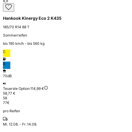
8,9
Hankook Kinergy Eco 2 K435
185/70 R14 88 T
Sommerreifen
bis 190 km⁠/⁠h - bis 560 kg
C
B
70dB
Teuerste Option:
114,99 €
58,77 €
58
77
€
pro Reifen
Mi. 12.08. - Fr. 14.08.