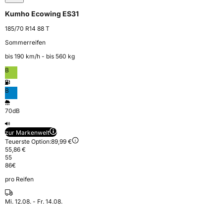
Kumho Ecowing ES31
185/70 R14 88 T
Sommerreifen
bis 190 km⁠/⁠h - bis 560 kg
B
B
70dB
zur Markenwelt
Teuerste Option:
89,99 €
55,86 €
55
86
€
pro Reifen
Mi. 12.08. - Fr. 14.08.