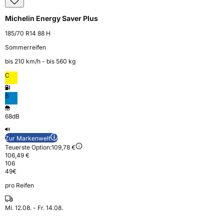
Michelin Energy Saver Plus
185/70 R14 88 H
Sommerreifen
bis 210 km⁠/⁠h - bis 560 kg
C
B
68dB
Zur Markenwelt
Teuerste Option:
109,78 €
106,49 €
106
49
€
pro Reifen
Mi. 12.08. - Fr. 14.08.