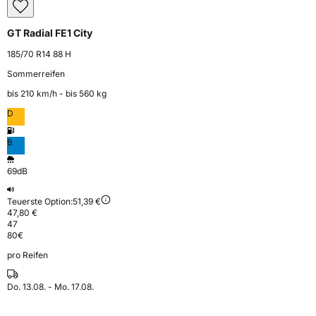
GT Radial FE1 City
185/70 R14 88 H
Sommerreifen
bis 210 km⁠/⁠h - bis 560 kg
D
B
69dB
Teuerste Option:
51,39 €
47,80 €
47
80
€
pro Reifen
Do. 13.08. - Mo. 17.08.