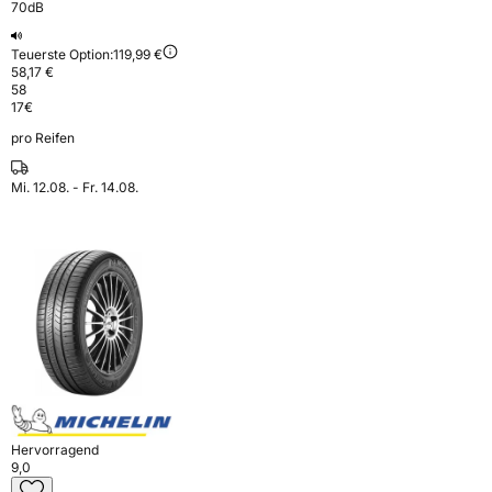
70dB
Teuerste Option:
119,99 €
58,17 €
58
17
€
pro Reifen
Mi. 12.08. - Fr. 14.08.
Hervorragend
9,0