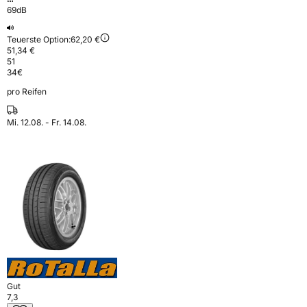
69dB
Teuerste Option:
62,20 €
51,34 €
51
34
€
pro Reifen
Mi. 12.08. - Fr. 14.08.
Gut
7,3