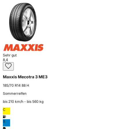
Sehr gut
8,4
Maxxis Mecotra 3 ME3
185/70 R14 88 H
Sommerreifen
bis 210 km⁠/⁠h - bis 560 kg
C
B