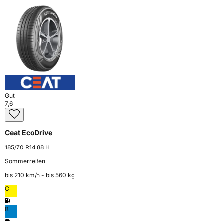
Gut
7,6
Ceat EcoDrive
185/70 R14 88 H
Sommerreifen
bis 210 km⁠/⁠h - bis 560 kg
C
B