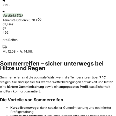
71dB
Verstärkt (XL)
Teuerste Option:
70,78 €
67,49 €
67
49
€
pro Reifen
Mi. 12.08. - Fr. 14.08.
Sommerreifen – sicher unterwegs bei
Hitze und Regen
Sommerreifen sind die optimale Wahl, wenn die Temperaturen über
7 °C
steigen. Sie sind speziell für warme Wetterbedingungen entwickelt und bieten
eine
härtere Gummimischung
sowie ein
angepasstes Profil
, das Sicherheit
und Fahrkomfort garantiert.
Die Vorteile von Sommerreifen
Kurze Bremswege:
dank spezieller Gummimischung und optimierter
Profilgestaltung.
Sichere Nasshaftung:
Rillen leiten Wasser effizient ab und reduzieren