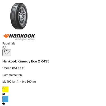
Fabelhaft
8,8
Hankook Kinergy Eco 2 K435
185/70 R14 88 T
Sommerreifen
bis 190 km⁠/⁠h - bis 560 kg
C
C