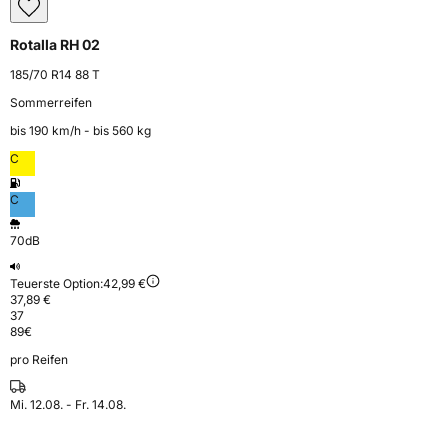
Rotalla RH 02
185/70 R14 88 T
Sommerreifen
bis 190 km⁠/⁠h - bis 560 kg
C
C
70dB
Teuerste Option:
42,99 €
37,89 €
37
89
€
pro Reifen
Mi. 12.08. - Fr. 14.08.