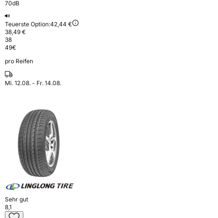
70dB
Teuerste Option:
42,44 €
38,49 €
38
49
€
pro Reifen
Mi. 12.08. - Fr. 14.08.
Sehr gut
8,1