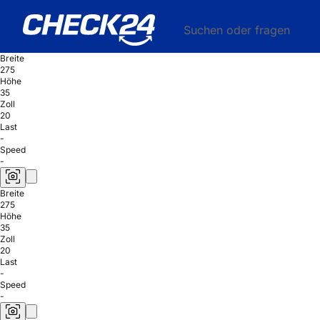
Suchen oder fragen
Breite
275
Höhe
35
Zoll
20
Last
-
Speed
-
Breite
275
Höhe
35
Zoll
20
Last
-
Speed
-