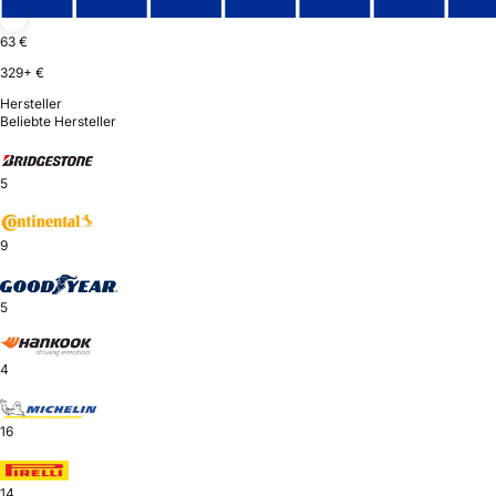
63 €
329+ €
Hersteller
Beliebte Hersteller
5
9
5
4
16
14