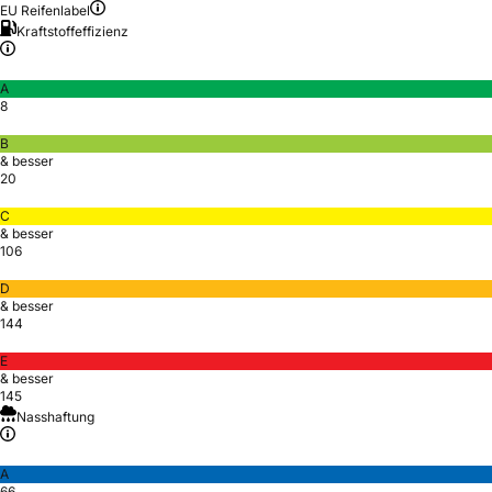
EU Reifenlabel
Kraftstoffeffizienz
A
8
B
& besser
20
C
& besser
106
D
& besser
144
E
& besser
145
Nasshaftung
A
66