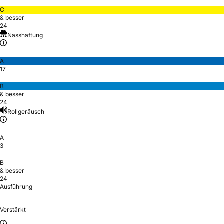
C
& besser
24
Nasshaftung
A
17
B
& besser
24
Rollgeräusch
A
3
B
& besser
24
Ausführung
Verstärkt