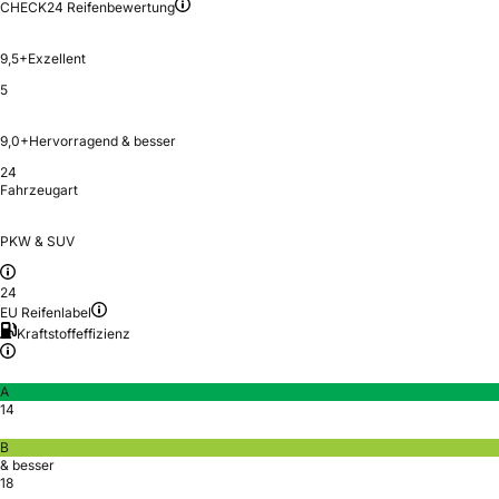
CHECK24 Reifenbewertung
9,5+
Exzellent
5
9,0+
Hervorragend & besser
24
Fahrzeugart
PKW & SUV
24
EU Reifenlabel
Kraftstoffeffizienz
A
14
B
& besser
18