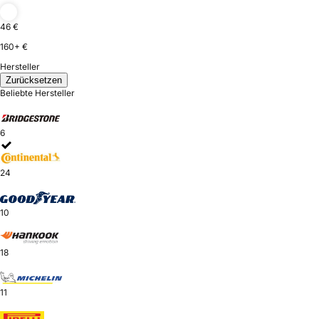
46 €
160+ €
Hersteller
Zurücksetzen
Beliebte Hersteller
6
24
10
18
11