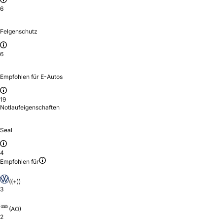
6
Felgenschutz
6
Empfohlen für E-Autos
19
Notlaufeigenschaften
Seal
4
Empfohlen für
((+))
3
(AO)
2