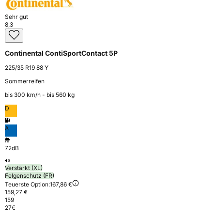
Sehr gut
8,3
Continental ContiSportContact 5P
225/35 R19 88 Y
Sommerreifen
bis 300 km⁠/⁠h - bis 560 kg
D
A
72dB
Verstärkt (XL)
Felgenschutz (FR)
Teuerste Option:
167,86 €
159,27 €
159
27
€