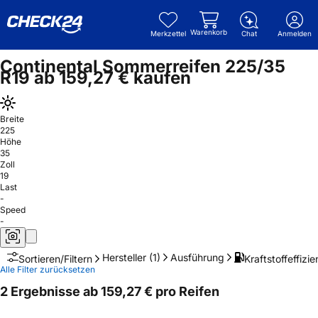
Warenkorb
Merkzettel
Chat
Anmelden
Continental Sommerreifen 225/35
R19 ab 159,27 € kaufen
Breite
225
Höhe
35
Zoll
19
Last
-
Speed
-
Hersteller
(1)
Ausführung
Kraftstoffeffizie
Sortieren/Filtern
Alle Filter zurücksetzen
2 Ergebnisse ab 159,27 € pro Reifen