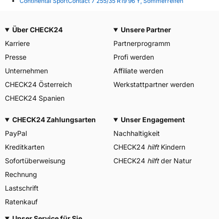
Continental SportContact 7 255/35 R19 96 Y, Sommerreifen
Über CHECK24
Unsere Partner
Karriere
Partnerprogramm
Presse
Profi werden
Unternehmen
Affiliate werden
CHECK24 Österreich
Werkstattpartner werden
CHECK24 Spanien
CHECK24 Zahlungsarten
Unser Engagement
PayPal
Nachhaltigkeit
Kreditkarten
CHECK24
hilft
Kindern
Sofortüberweisung
CHECK24
hilft
der Natur
Rechnung
Lastschrift
Ratenkauf
Unser Service für Sie