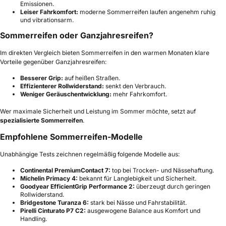
Emissionen.
Leiser Fahrkomfort:
moderne Sommerreifen laufen angenehm ruhig
und vibrationsarm.
Sommerreifen oder Ganzjahresreifen?
Im direkten Vergleich bieten Sommerreifen in den warmen Monaten klare
Vorteile gegenüber Ganzjahresreifen:
Besserer Grip:
auf heißen Straßen.
Effizienterer Rollwiderstand:
senkt den Verbrauch.
Weniger Geräuschentwicklung:
mehr Fahrkomfort.
Wer maximale Sicherheit und Leistung im Sommer möchte, setzt auf
spezialisierte Sommerreifen
.
Empfohlene Sommerreifen-Modelle
Unabhängige Tests zeichnen regelmäßig folgende Modelle aus:
Continental PremiumContact 7:
top bei Trocken- und Nässehaftung.
Michelin Primacy 4:
bekannt für Langlebigkeit und Sicherheit.
Goodyear EfficientGrip Performance 2:
überzeugt durch geringen
Rollwiderstand.
Bridgestone Turanza 6:
stark bei Nässe und Fahrstabilität.
Pirelli Cinturato P7 C2:
ausgewogene Balance aus Komfort und
Handling.