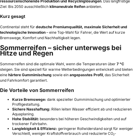
ressourcenschonende Produktion und Recyclinglösungen
. Das langfristige
Ziel: Bis 2050 ausschließlich
klimaneutrale Reifen
anbieten.
Kurz gesagt
Continental steht für
deutsche Premiumqualität, maximale Sicherheit und
technologische Innovation
– eine Top-Wahl für Fahrer, die Wert auf kurze
Bremswege, Komfort und Nachhaltigkeit legen.
Sommerreifen – sicher unterwegs bei
Hitze und Regen
Sommerreifen sind die optimale Wahl, wenn die Temperaturen über
7 °C
steigen. Sie sind speziell für warme Wetterbedingungen entwickelt und bieten
eine
härtere Gummimischung
sowie ein
angepasstes Profil
, das Sicherheit
und Fahrkomfort garantiert.
Die Vorteile von Sommerreifen
Kurze Bremswege:
dank spezieller Gummimischung und optimierter
Profilgestaltung.
Sichere Nasshaftung:
Rillen leiten Wasser effizient ab und reduzieren
Aquaplaning.
Hohe Stabilität:
besonders bei höheren Geschwindigkeiten und auf
trockener Fahrbahn.
Langlebigkeit & Effizienz:
geringerer Rollwiderstand sorgt für weniger
Verschleiß, weniger Kraftstoffverbrauch und reduzierte CO₂-