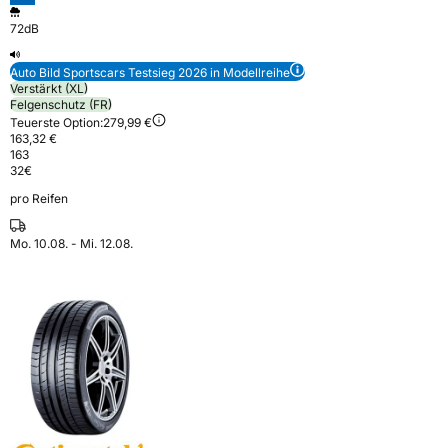
72dB
Auto Bild Sportscars Testsieg 2026 in Modellreihe
Verstärkt (XL)
Felgenschutz (FR)
Teuerste Option:
279,99 €
163,32 €
163
32
€
pro Reifen
Mo. 10.08. - Mi. 12.08.