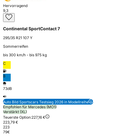
Hervorragend
9,3
Continental SportContact 7
295/35 R21 107 Y
Sommerreifen
bis 300 km⁠/⁠h - bis 975 kg
C
B
73dB
Auto Bild Sportscars Testsieg 2026 in Modellreihe
Empfohlen für Mercedes (MO1)
Verstärkt (XL)
Teuerste Option:
227,16 €
223,79 €
223
79
€