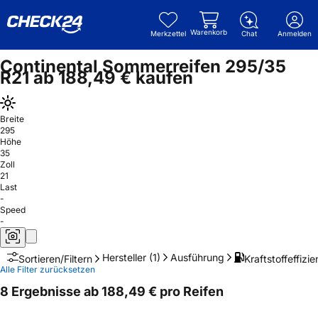
Warenkorb
Merkzettel
Chat
Anmelden
Continental Sommerreifen 295/35
R21 ab 188,49 € kaufen
Breite
295
Höhe
35
Zoll
21
Last
-
Speed
-
Hersteller
(1)
Ausführung
Kraftstoffeffizie
Sortieren/Filtern
Alle Filter zurücksetzen
8 Ergebnisse ab 188,49 € pro Reifen