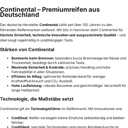
Continental – Premiumreifen aus
Deutschland
Der deutsche Hersteller
Continental
zählt seit über 150 Jahren zu den
führenden Reifenmarken weltweit. Mit Sitz in Hannover steht Continental für
höchste Sicherheit, technische Innovation und ausgezeichnete Qualität
– und
überzeugt regelmäßig in unabhängigen Tests.
Stärken von Continental
Bestwerte beim Bremsen:
besonders kurze Bremswege bei Nässe und
Trockenheit, bestätigt durch zahlreiche Tests.
Maximale Sicherheit & Kontrolle:
präzises Handling und hohe
Fahrstabilität in allen Situationen.
Effizienz im Alltag:
optimierter Rollwiderstand für weniger
Kraftstoffverbrauch und CO₂-Ausstoß.
Hohe Laufleistung:
robuste Bauweise und gleichmäßiger Verschleiß für
lange Haltbarkeit.
Technologie, die Maßstäbe setzt
Continental gilt als
Technologieführer
im Reifenmarkt. Mit Innovationen wie:
ContiSeal:
Reifen versiegeln kleine Einstiche selbstständig und bleiben
fahrbar.
ContiSilent:
spezielle Technologien reduzieren Abrollgeräusche im