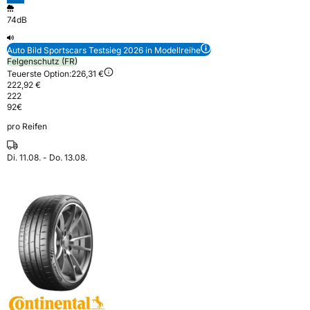
74dB
Auto Bild Sportscars Testsieg 2026 in Modellreihe
Felgenschutz (FR)
Teuerste Option:
226,31 €
222,92 €
222
92
€
pro Reifen
Di. 11.08. - Do. 13.08.