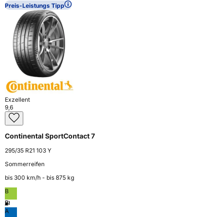
Preis-Leistungs Tipp
Exzellent
9,6
Continental SportContact 7
295/35 R21 103 Y
Sommerreifen
bis 300 km⁠/⁠h - bis 875 kg
B
A