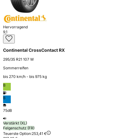
Hervorragend
9,1
Continental CrossContact RX
295/35 R21 107 W
Sommerreifen
bis 270 km⁠/⁠h - bis 975 kg
B
B
75dB
Verstärkt (XL)
Felgenschutz (FR)
Teuerste Option:
253,41 €