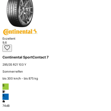
Exzellent
9,6
Continental SportContact 7
295/35 R21 103 Y
Sommerreifen
bis 300 km⁠/⁠h - bis 875 kg
B
A
74dB