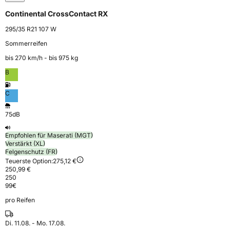
Continental CrossContact RX
295/35 R21 107 W
Sommerreifen
bis 270 km⁠/⁠h - bis 975 kg
B
C
75dB
Empfohlen für Maserati (MGT)
Verstärkt (XL)
Felgenschutz (FR)
Teuerste Option:
275,12 €
250,99 €
250
99
€
pro Reifen
Di. 11.08. - Mo. 17.08.