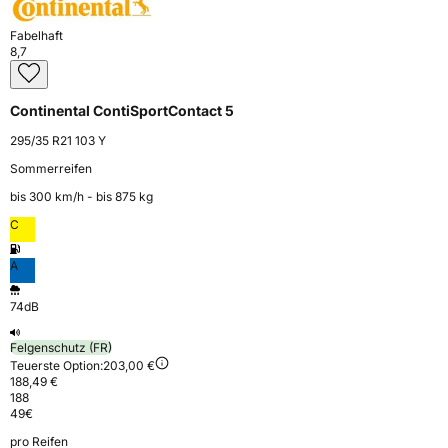
Fabelhaft
8,7
Continental ContiSportContact 5
295/35 R21 103 Y
Sommerreifen
bis 300 km⁠/⁠h - bis 875 kg
C
A
74dB
Felgenschutz (FR)
Teuerste Option:
203,00 €
188,49 €
188
49
€
pro Reifen