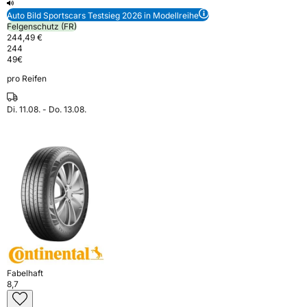
Auto Bild Sportscars Testsieg 2026 in Modellreihe
Felgenschutz (FR)
244,49 €
244
49
€
pro Reifen
Di. 11.08. - Do. 13.08.
Fabelhaft
8,7