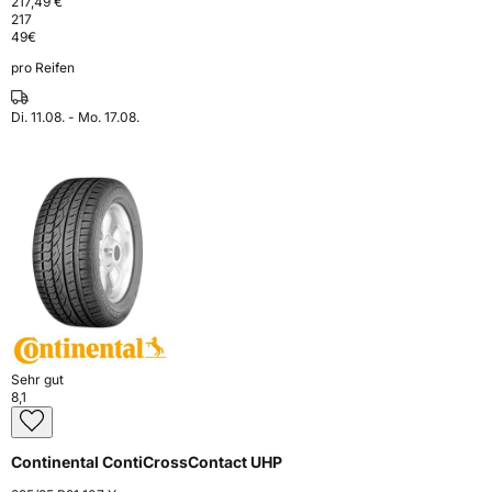
217,49 €
217
49
€
pro Reifen
Di. 11.08. - Mo. 17.08.
Sehr gut
8,1
Continental ContiCrossContact UHP