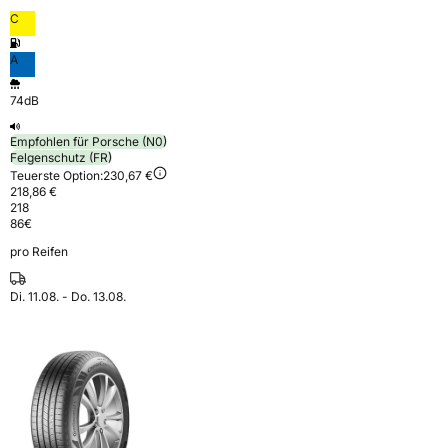
C
A
74dB
Empfohlen für Porsche (N0)
Felgenschutz (FR)
Teuerste Option:
230,67 €
218,86 €
218
86
€
pro Reifen
Di. 11.08. - Do. 13.08.