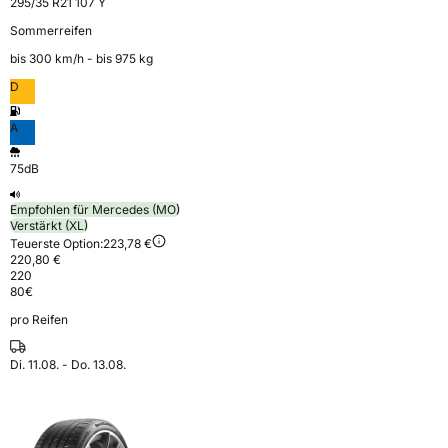
295/35 R21 107 Y
Sommerreifen
bis 300 km⁠/⁠h - bis 975 kg
D
A
75dB
Empfohlen für Mercedes (MO)
Verstärkt (XL)
Teuerste Option:
223,78 €
220,80 €
220
80
€
pro Reifen
Di. 11.08. - Do. 13.08.