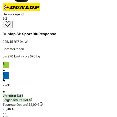
Hervorragend
9,2
Dunlop SP Sport BluResponse
225/45 R17 94 W
Sommerreifen
bis 270 km⁠/⁠h - bis 670 kg
B
A
72dB
Verstärkt (XL)
Felgenschutz (MFS)
Teuerste Option:
142,99 €
72,49 €
72