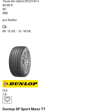
Teuerste Option:
91,53 €
85,66 €
85
66
€
pro Reifen
Mi. 12.08. - Di. 18.08.
Gut
7,8
Dunlop SP Sport Maxx TT