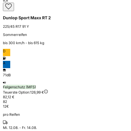
8,8
Dunlop Sport Maxx RT 2
225/45 R17 91 Y
Sommerreifen
bis 300 km⁠/⁠h - bis 615 kg
D
A
71dB
Felgenschutz (MFS)
Teuerste Option:
126,99 €
82,12 €
82
12
€
pro Reifen
Mi. 12.08. - Fr. 14.08.