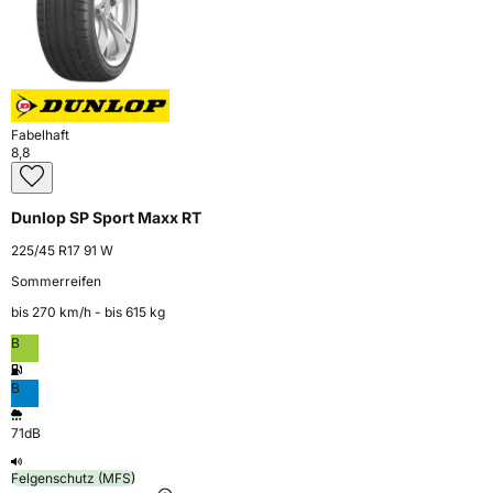
Fabelhaft
8,8
Dunlop SP Sport Maxx RT
225/45 R17 91 W
Sommerreifen
bis 270 km⁠/⁠h - bis 615 kg
B
B
71dB
Felgenschutz (MFS)