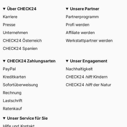
Über CHECK24
Unsere Partner
Karriere
Partnerprogramm
Presse
Profi werden
Unternehmen
Affiliate werden
CHECK24 Österreich
Werkstattpartner werden
CHECK24 Spanien
CHECK24 Zahlungsarten
Unser Engagement
PayPal
Nachhaltigkeit
Kreditkarten
CHECK24
hilft
Kindern
Sofortüberweisung
CHECK24
hilft
der Natur
Rechnung
Lastschrift
Ratenkauf
Unser Service für Sie
Hilfe und Kontakt