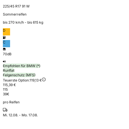
225/45 R17 91 W
Sommerreifen
bis 270 km⁠/⁠h - bis 615 kg
D
C
70dB
Empfohlen für BMW (*)
Runflat
Felgenschutz (MFS)
Teuerste Option:
119,13 €
115,39 €
115
39
€
pro Reifen
Mi. 12.08. - Mo. 17.08.