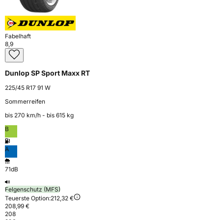
Fabelhaft
8,9
Dunlop SP Sport Maxx RT
225/45 R17 91 W
Sommerreifen
bis 270 km⁠/⁠h - bis 615 kg
B
A
71dB
Felgenschutz (MFS)
Teuerste Option:
212,32 €
208,99 €
208