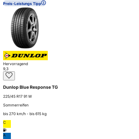
Preis-Leistungs Tipp
Hervorragend
9,3
Dunlop Blue Response TG
225/45 R17 91 W
Sommerreifen
bis 270 km⁠/⁠h - bis 615 kg
C
A