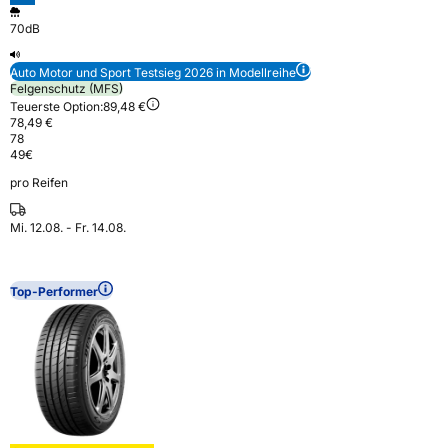
70dB
Auto Motor und Sport Testsieg 2026 in Modellreihe
Felgenschutz (MFS)
Teuerste Option:
89,48 €
78,49 €
78
49
€
pro Reifen
Mi. 12.08. - Fr. 14.08.
Top-Performer