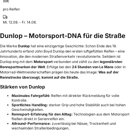
99
€
pro Reifen
Mi. 12.08. - Fr. 14.08.
Dunlop – Motorsport-DNA für die Straße
Die Marke
Dunlop
hat eine einzigartige Geschichte: Schon Ende des 19.
Jahrhunderts erfand John Boyd Dunlop den ersten luftgefüllten Reifen – eine
Innovation, die den modernen Straßenverkehr revolutionierte. Seitdem ist
Dunlop eng mit dem
Motorsport
verbunden und zählt zu den
legendärsten
Rennsportmarken der Welt
. Erfolge bei den
24 Stunden von Le Mans
oder in
Motorrad-Weltmeisterschaften prägen bis heute das Image:
Was auf der
Rennstrecke überzeugt, kommt auf die Straße.
Stärken von Dunlop
Maximales Fahrgefühl:
Reifen mit direkter Rückmeldung für volle
Kontrolle.
Sportliches Handling:
starker Grip und hohe Stabilität auch bei hohen
Geschwindigkeiten.
Rennsport-Erfahrung für den Alltag:
Technologien aus dem Motorsport
fließen direkt in Serienreifen ein.
Allround-Performance:
zuverlässig bei Nässe, Trockenheit und
wechselnden Straßenbedingungen.