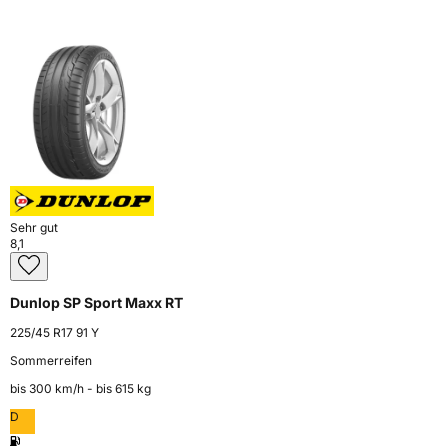
Sehr gut
8,1
Dunlop SP Sport Maxx RT
225/45 R17 91 Y
Sommerreifen
bis 300 km⁠/⁠h - bis 615 kg
D