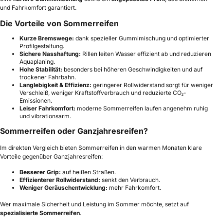
und Fahrkomfort garantiert.
Die Vorteile von Sommerreifen
Kurze Bremswege:
dank spezieller Gummimischung und optimierter
Profilgestaltung.
Sichere Nasshaftung:
Rillen leiten Wasser effizient ab und reduzieren
Aquaplaning.
Hohe Stabilität:
besonders bei höheren Geschwindigkeiten und auf
trockener Fahrbahn.
Langlebigkeit & Effizienz:
geringerer Rollwiderstand sorgt für weniger
Verschleiß, weniger Kraftstoffverbrauch und reduzierte CO₂-
Emissionen.
Leiser Fahrkomfort:
moderne Sommerreifen laufen angenehm ruhig
und vibrationsarm.
Sommerreifen oder Ganzjahresreifen?
Im direkten Vergleich bieten Sommerreifen in den warmen Monaten klare
Vorteile gegenüber Ganzjahresreifen:
Besserer Grip:
auf heißen Straßen.
Effizienterer Rollwiderstand:
senkt den Verbrauch.
Weniger Geräuschentwicklung:
mehr Fahrkomfort.
Wer maximale Sicherheit und Leistung im Sommer möchte, setzt auf
spezialisierte Sommerreifen
.