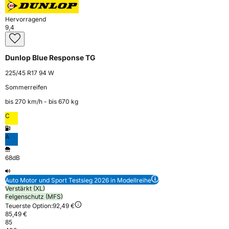
Hervorragend
9,4
Dunlop Blue Response TG
225/45 R17 94 W
Sommerreifen
bis 270 km⁠/⁠h - bis 670 kg
C
A
68dB
Auto Motor und Sport Testsieg 2026 in Modellreihe
Verstärkt (XL)
Felgenschutz (MFS)
Teuerste Option:
92,49 €
85,49 €
85