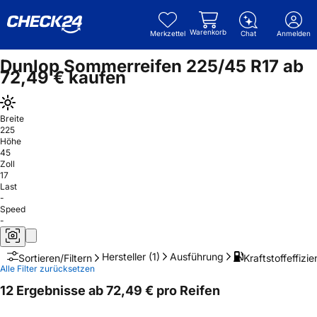
Warenkorb
Merkzettel
Chat
Anmelden
Dunlop Sommerreifen 225/45 R17 ab
72,49 € kaufen
Breite
225
Höhe
45
Zoll
17
Last
-
Speed
-
Hersteller
(1)
Ausführung
Kraftstoffeffizie
Sortieren/Filtern
Alle Filter zurücksetzen
12 Ergebnisse ab 72,49 € pro Reifen