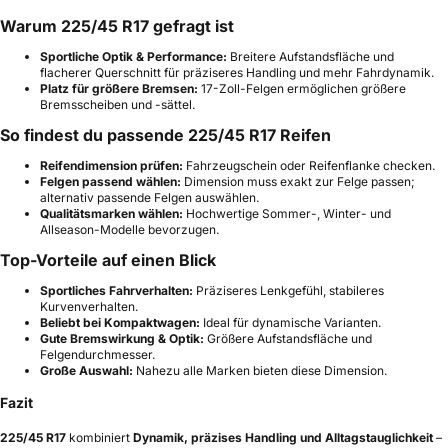
Warum 225/45 R17 gefragt ist
Sportliche Optik & Performance:
Breitere Aufstandsfläche und
flacherer Querschnitt für präziseres Handling und mehr Fahrdynamik.
Platz für größere Bremsen:
17-Zoll-Felgen ermöglichen größere
Bremsscheiben und -sättel.
So findest du passende 225/45 R17 Reifen
Reifendimension prüfen:
Fahrzeugschein oder Reifenflanke checken.
Felgen passend wählen:
Dimension muss exakt zur Felge passen;
alternativ passende Felgen auswählen.
Qualitätsmarken wählen:
Hochwertige Sommer-, Winter- und
Allseason-Modelle bevorzugen.
Top-Vorteile auf einen Blick
Sportliches Fahrverhalten:
Präziseres Lenkgefühl, stabileres
Kurvenverhalten.
Beliebt bei Kompaktwagen:
Ideal für dynamische Varianten.
Gute Bremswirkung & Optik:
Größere Aufstandsfläche und
Felgendurchmesser.
Große Auswahl:
Nahezu alle Marken bieten diese Dimension.
Fazit
225/45 R17
kombiniert
Dynamik, präzises Handling und Alltagstauglichkeit
–