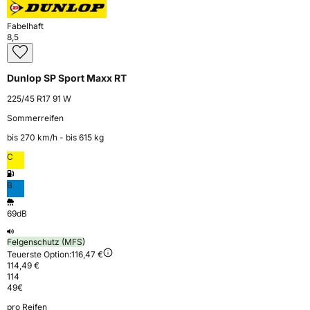
Fabelhaft
8,5
Dunlop SP Sport Maxx RT
225/45 R17 91 W
Sommerreifen
bis 270 km⁠/⁠h - bis 615 kg
C
B
69dB
Felgenschutz (MFS)
Teuerste Option:
116,47 €
114,49 €
114
49
€
pro Reifen