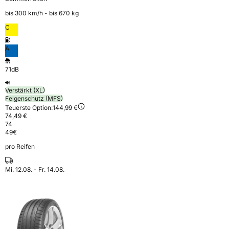
bis 300 km⁠/⁠h - bis 670 kg
C
A
71dB
Verstärkt (XL)
Felgenschutz (MFS)
Teuerste Option:
144,99 €
74,49 €
74
49
€
pro Reifen
Mi. 12.08. - Fr. 14.08.