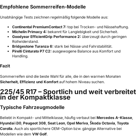
Empfohlene Sommerreifen-Modelle
Unabhängige Tests zeichnen regelmäßig folgende Modelle aus:
Continental PremiumContact 7:
top bei Trocken- und Nässehaftung.
Michelin Primacy 4:
bekannt für Langlebigkeit und Sicherheit.
Goodyear EfficientGrip Performance 2:
überzeugt durch geringen
Rollwiderstand.
Bridgestone Turanza 6:
stark bei Nässe und Fahrstabilität.
Pirelli Cinturato P7 C2:
ausgewogene Balance aus Komfort und
Handling.
Fazit
Sommerreifen sind die beste Wahl für alle, die in den warmen Monaten
Sicherheit, Effizienz und Komfort
auf hohem Niveau suchen.
225/45 R17 – Sportlich und weit verbreitet
in der Kompaktklasse
Typische Fahrzeugmodelle
Beliebt in Kompakt- und Mittelklasse, häufig verbaut bei
Mercedes A-Klasse
,
Hyundai i30
,
Peugeot 308
,
Seat Leon
,
Opel Meriva
,
Škoda Octavia
,
Toyota
Corolla
. Auch als sportlichere OEM-Option bzw. gängige Alternative bei
Modellen wie dem
VW Golf
.