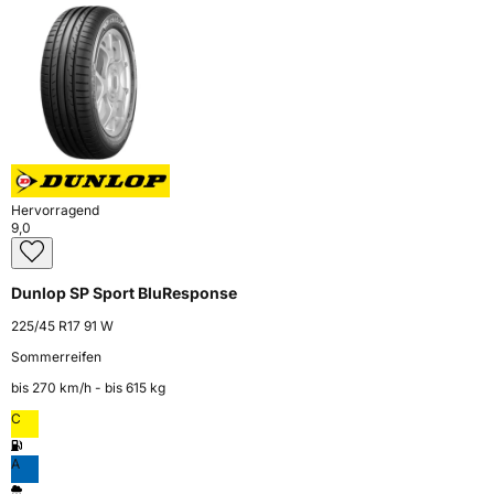
Hervorragend
9,0
Dunlop SP Sport BluResponse
225/45 R17 91 W
Sommerreifen
bis 270 km⁠/⁠h - bis 615 kg
C
A