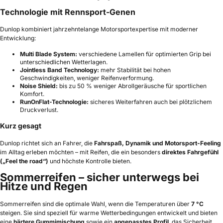
Technologie mit Rennsport-Genen
Dunlop kombiniert jahrzehntelange Motorsportexpertise mit moderner
Entwicklung:
Multi Blade System:
verschiedene Lamellen für optimierten Grip bei
unterschiedlichen Wetterlagen.
Jointless Band Technology:
mehr Stabilität bei hohen
Geschwindigkeiten, weniger Reifenverformung.
Noise Shield:
bis zu 50 % weniger Abrollgeräusche für sportlichen
Komfort.
RunOnFlat-Technologie:
sicheres Weiterfahren auch bei plötzlichem
Druckverlust.
Kurz gesagt
Dunlop richtet sich an Fahrer, die
Fahrspaß, Dynamik und Motorsport-Feeling
im Alltag erleben möchten – mit Reifen, die ein besonders
direktes Fahrgefühl
(„Feel the road“)
und höchste Kontrolle bieten.
Sommerreifen – sicher unterwegs bei
Hitze und Regen
Sommerreifen sind die optimale Wahl, wenn die Temperaturen über
7 °C
steigen. Sie sind speziell für warme Wetterbedingungen entwickelt und bieten
eine
härtere Gummimischung
sowie ein
angepasstes Profil
, das Sicherheit