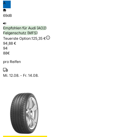
A
69dB
Empfohlen für Audi (AO2)
Felgenschutz (MFS)
Teuerste Option:
125,35 €
94,88 €
94
88
€
pro Reifen
Mi. 12.08. - Fr. 14.08.