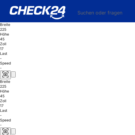
Suchen oder fragen
Breite
225
Höhe
45
Zoll
17
Last
-
Speed
-
Breite
225
Höhe
45
Zoll
17
Last
-
Speed
-