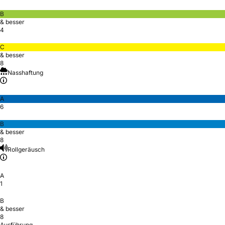
B
& besser
4
C
& besser
8
Nasshaftung
A
6
B
& besser
8
Rollgeräusch
A
1
B
& besser
8
Ausführung