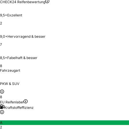
CHECK24 Reifenbewertung
9,5+
Exzellent
2
9,0+
Hervorragend & besser
7
8,5+
Fabelhaft & besser
8
Fahrzeugart
PKW & SUV
8
EU Reifenlabel
Kraftstoffeffizienz
A
2