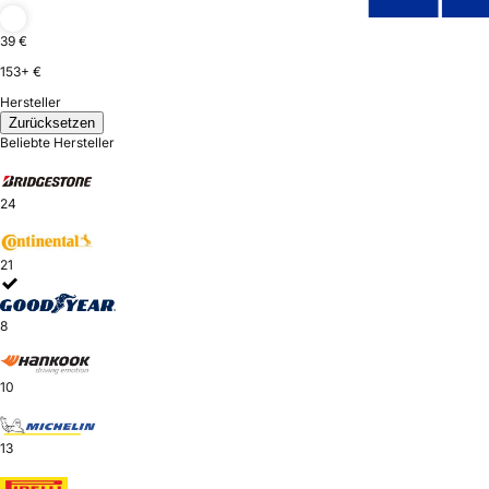
39 €
153+ €
Hersteller
Zurücksetzen
Beliebte Hersteller
24
21
8
10
13