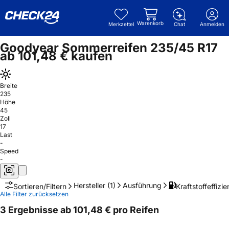
Warenkorb
Merkzettel
Chat
Anmelden
Goodyear Sommerreifen 235/45 R17
ab 101,48 € kaufen
Breite
235
Höhe
45
Zoll
17
Last
-
Speed
-
Hersteller
(1)
Ausführung
Kraftstoffeffizie
Sortieren/Filtern
Alle Filter zurücksetzen
3 Ergebnisse ab 101,48 € pro Reifen