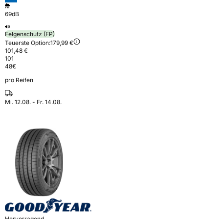
69dB
Felgenschutz (FP)
Teuerste Option:
179,99 €
101,48 €
101
48
€
pro Reifen
Mi. 12.08. - Fr. 14.08.
Hervorragend