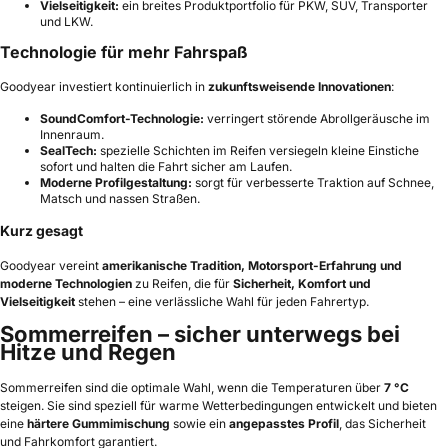
Vielseitigkeit:
ein breites Produktportfolio für PKW, SUV, Transporter
und LKW.
Technologie für mehr Fahrspaß
Goodyear investiert kontinuierlich in
zukunftsweisende Innovationen
:
SoundComfort-Technologie:
verringert störende Abrollgeräusche im
Innenraum.
SealTech:
spezielle Schichten im Reifen versiegeln kleine Einstiche
sofort und halten die Fahrt sicher am Laufen.
Moderne Profilgestaltung:
sorgt für verbesserte Traktion auf Schnee,
Matsch und nassen Straßen.
Kurz gesagt
Goodyear vereint
amerikanische Tradition, Motorsport-Erfahrung und
moderne Technologien
zu Reifen, die für
Sicherheit, Komfort und
Vielseitigkeit
stehen – eine verlässliche Wahl für jeden Fahrertyp.
Sommerreifen – sicher unterwegs bei
Hitze und Regen
Sommerreifen sind die optimale Wahl, wenn die Temperaturen über
7 °C
steigen. Sie sind speziell für warme Wetterbedingungen entwickelt und bieten
eine
härtere Gummimischung
sowie ein
angepasstes Profil
, das Sicherheit
und Fahrkomfort garantiert.