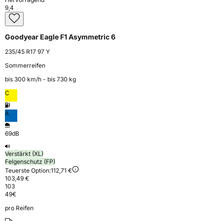
9,4
Goodyear Eagle F1 Asymmetric 6
235/45 R17 97 Y
Sommerreifen
bis 300 km⁠/⁠h - bis 730 kg
C
A
69dB
Verstärkt (XL)
Felgenschutz (FP)
Teuerste Option:
112,71 €
103,49 €
103
49
€
pro Reifen