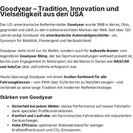
Goodyear – Tradition, Innovation und
Vielseitigkeit aus den USA
Der US-amerikanische Reifenhersteller
Goodyear
wurde 1898 in Akron, Ohio,
gegründet und zählt zu den traditionsreichsten Marken der Welt. Seit über 120
Jahren prägt Goodyear die
amerikanische Automobilgeschichte
– als
Synonym für Mobilität, Pioniergeist und Verlässlichkeit.
Goodyear steht nicht nur für Reifen, sondern auch für
kulturelle Ikonen
: vom
legendären
Goodyear Blimp
, der bei Sportveranstaltungen weltweit präsent ist,
bis hin zum Engagement im Motorsport, wo die Marke in Serien wie
NASCAR
und IndyCar
über Jahrzehnte erfolgreich war.
Heute überzeugt Goodyear mit einem
breiten Sortiment für alle
Fahrzeugklassen
– vom PKW über SUVs bis hin zu Nutzfahrzeugen – und
verbindet so seine lange Tradition mit moderner Reifentechnologie.
Stärken von Goodyear
Sicherheit bei jedem Wetter:
starke Performance auf nasser Fahrbahn
dank spezieller Profilkonstruktionen.
Komfort und Laufruhe:
ein harmonisches Fahrerlebnis mit reduziertem
Geräuschpegel.
Hohe Effizienz:
optimierter Rollwiderstand für weniger
Kraftstoffverbrauch und CO₂-Emissionen.