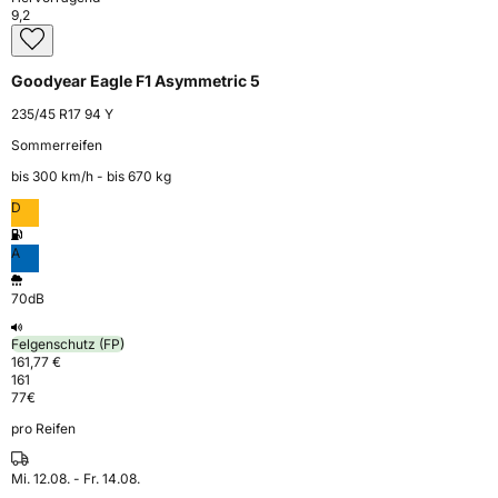
9,2
Goodyear Eagle F1 Asymmetric 5
235/45 R17 94 Y
Sommerreifen
bis 300 km⁠/⁠h - bis 670 kg
D
A
70dB
Felgenschutz (FP)
161,77 €
161
77
€
pro Reifen
Mi. 12.08. - Fr. 14.08.