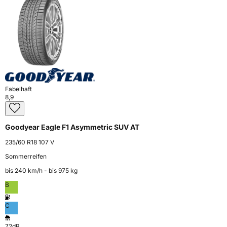
Fabelhaft
8,9
Goodyear Eagle F1 Asymmetric SUV AT
235/60 R18 107 V
Sommerreifen
bis 240 km⁠/⁠h - bis 975 kg
B
C
72dB