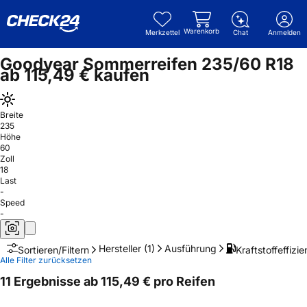
Warenkorb
Merkzettel
Chat
Anmelden
Goodyear Sommerreifen 235/60 R18
ab 115,49 € kaufen
Breite
235
Höhe
60
Zoll
18
Last
-
Speed
-
Hersteller
(1)
Ausführung
Kraftstoffeffizie
Sortieren/Filtern
Alle Filter zurücksetzen
11 Ergebnisse ab 115,49 € pro Reifen