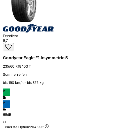
Exzellent
9,7
Goodyear Eagle F1 Asymmetric 5
235/60 R18 103 T
Sommerreifen
bis 190 km⁠/⁠h - bis 875 kg
A
A
69dB
Teuerste Option:
204,99 €