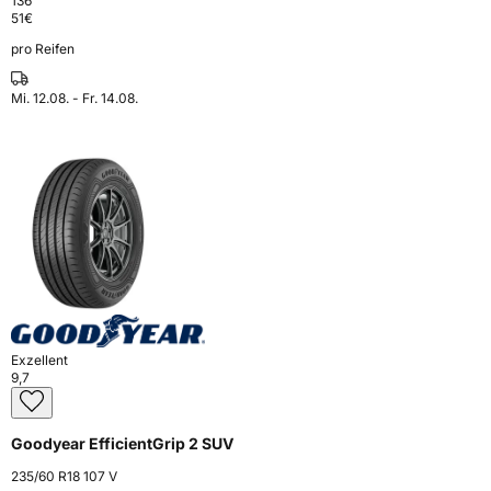
136
51
€
pro Reifen
Mi. 12.08. - Fr. 14.08.
Exzellent
9,7
Goodyear EfficientGrip 2 SUV
235/60 R18 107 V