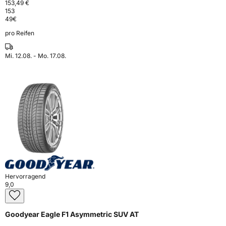
153,49 €
153
49
€
pro Reifen
Mi. 12.08. - Mo. 17.08.
Hervorragend
9,0
Goodyear Eagle F1 Asymmetric SUV AT