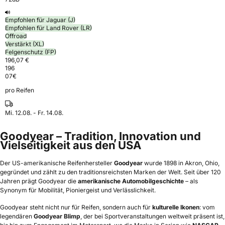
Empfohlen für Jaguar (J)
Empfohlen für Land Rover (LR)
Offroad
Verstärkt (XL)
Felgenschutz (FP)
196,07 €
196
07
€
pro Reifen
Mi. 12.08. - Fr. 14.08.
Goodyear – Tradition, Innovation und
Vielseitigkeit aus den USA
Der US-amerikanische Reifenhersteller
Goodyear
wurde 1898 in Akron, Ohio,
gegründet und zählt zu den traditionsreichsten Marken der Welt. Seit über 120
Jahren prägt Goodyear die
amerikanische Automobilgeschichte
– als
Synonym für Mobilität, Pioniergeist und Verlässlichkeit.
Goodyear steht nicht nur für Reifen, sondern auch für
kulturelle Ikonen
: vom
legendären
Goodyear Blimp
, der bei Sportveranstaltungen weltweit präsent ist,