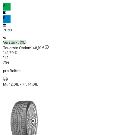
A
B
70dB
Verstärkt (XL)
Teuerste Option:
148,19 €
141,79 €
141
79
€
pro Reifen
Mi. 12.08. - Fr. 14.08.