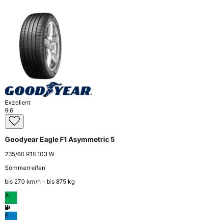
Exzellent
9,6
Goodyear Eagle F1 Asymmetric 5
235/60 R18 103 W
Sommerreifen
bis 270 km⁠/⁠h - bis 875 kg
A
B