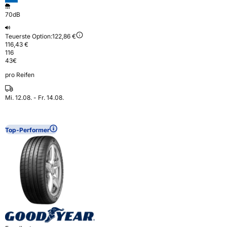
70dB
Teuerste Option:
122,86 €
116,43 €
116
43
€
pro Reifen
Mi. 12.08. - Fr. 14.08.
Top-Performer