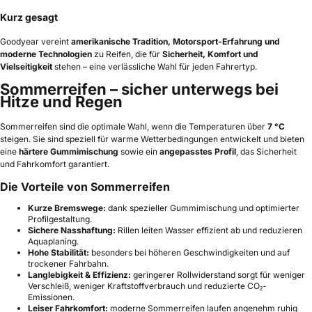
Kurz gesagt
Goodyear vereint
amerikanische Tradition, Motorsport-Erfahrung und
moderne Technologien
zu Reifen, die für
Sicherheit, Komfort und
Vielseitigkeit
stehen – eine verlässliche Wahl für jeden Fahrertyp.
Sommerreifen – sicher unterwegs bei
Hitze und Regen
Sommerreifen sind die optimale Wahl, wenn die Temperaturen über
7 °C
steigen. Sie sind speziell für warme Wetterbedingungen entwickelt und bieten
eine
härtere Gummimischung
sowie ein
angepasstes Profil
, das Sicherheit
und Fahrkomfort garantiert.
Die Vorteile von Sommerreifen
Kurze Bremswege:
dank spezieller Gummimischung und optimierter
Profilgestaltung.
Sichere Nasshaftung:
Rillen leiten Wasser effizient ab und reduzieren
Aquaplaning.
Hohe Stabilität:
besonders bei höheren Geschwindigkeiten und auf
trockener Fahrbahn.
Langlebigkeit & Effizienz:
geringerer Rollwiderstand sorgt für weniger
Verschleiß, weniger Kraftstoffverbrauch und reduzierte CO₂-
Emissionen.
Leiser Fahrkomfort:
moderne Sommerreifen laufen angenehm ruhig