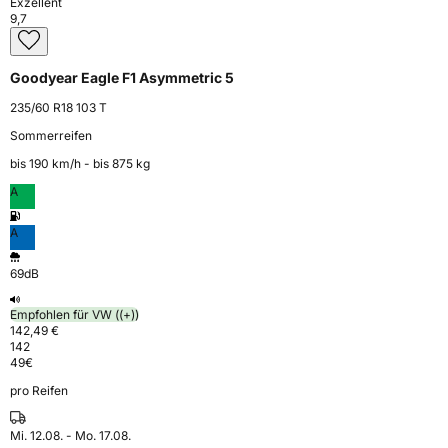
Exzellent
9,7
Goodyear Eagle F1 Asymmetric 5
235/60 R18 103 T
Sommerreifen
bis 190 km⁠/⁠h - bis 875 kg
A
A
69dB
Empfohlen für VW ((+))
142,49 €
142
49
€
pro Reifen
Mi. 12.08. - Mo. 17.08.