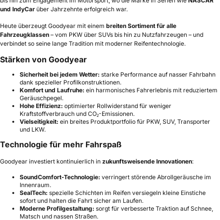
bis hin zum Engagement im Motorsport, wo die Marke in Serien wie
NASCAR
und IndyCar
über Jahrzehnte erfolgreich war.
Heute überzeugt Goodyear mit einem
breiten Sortiment für alle
Fahrzeugklassen
– vom PKW über SUVs bis hin zu Nutzfahrzeugen – und
verbindet so seine lange Tradition mit moderner Reifentechnologie.
Stärken von Goodyear
Sicherheit bei jedem Wetter:
starke Performance auf nasser Fahrbahn
dank spezieller Profilkonstruktionen.
Komfort und Laufruhe:
ein harmonisches Fahrerlebnis mit reduziertem
Geräuschpegel.
Hohe Effizienz:
optimierter Rollwiderstand für weniger
Kraftstoffverbrauch und CO₂-Emissionen.
Vielseitigkeit:
ein breites Produktportfolio für PKW, SUV, Transporter
und LKW.
Technologie für mehr Fahrspaß
Goodyear investiert kontinuierlich in
zukunftsweisende Innovationen
:
SoundComfort-Technologie:
verringert störende Abrollgeräusche im
Innenraum.
SealTech:
spezielle Schichten im Reifen versiegeln kleine Einstiche
sofort und halten die Fahrt sicher am Laufen.
Moderne Profilgestaltung:
sorgt für verbesserte Traktion auf Schnee,
Matsch und nassen Straßen.