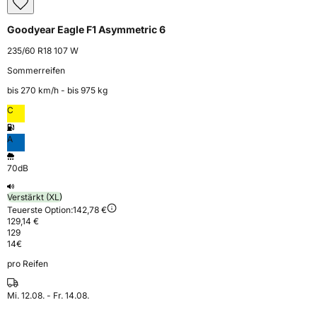
Goodyear Eagle F1 Asymmetric 6
235/60 R18 107 W
Sommerreifen
bis 270 km⁠/⁠h - bis 975 kg
C
A
70dB
Verstärkt (XL)
Teuerste Option:
142,78 €
129,14 €
129
14
€
pro Reifen
Mi. 12.08. - Fr. 14.08.