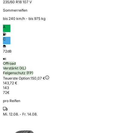
235/60 R18 107 V
Sommerreifen
bis 240 km⁠/⁠h - bis 975 kg
A
C
72dB
Offroad
Verstärkt (XL)
Felgenschutz (FP)
Teuerste Option:
150,07 €
143,72 €
143
72
€
pro Reifen
Mi. 12.08. - Fr. 14.08.