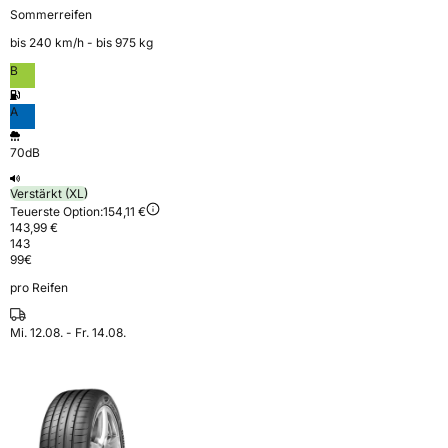
Sommerreifen
bis 240 km⁠/⁠h - bis 975 kg
B
A
70dB
Verstärkt (XL)
Teuerste Option:
154,11 €
143,99 €
143
99
€
pro Reifen
Mi. 12.08. - Fr. 14.08.