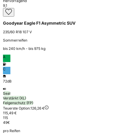
Hervorragend
9,1
Goodyear Eagle F1 Asymmetric SUV
235/60 R18 107 V
Sommerreifen
bis 240 km⁠/⁠h - bis 975 kg
A
C
72dB
Seal
Verstärkt (XL)
Felgenschutz (FP)
Teuerste Option:
126,26 €
115,49 €
115
49
€
pro Reifen