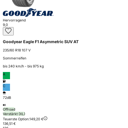
Hervorragend
9,0
Goodyear Eagle F1 Asymmetric SUV AT
235/60 R18 107 V
Sommerreifen
bis 240 km⁠/⁠h - bis 975 kg
A
C
72dB
Offroad
Verstärkt (XL)
Teuerste Option:
149,20 €
136,51 €