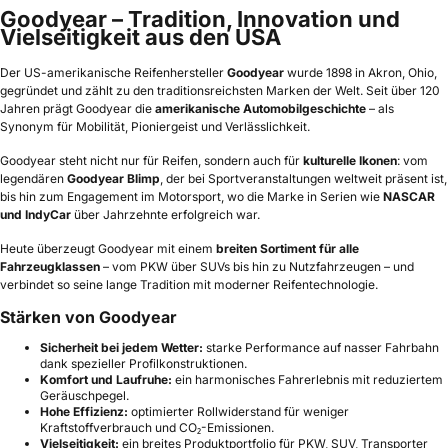
Goodyear – Tradition, Innovation und
Vielseitigkeit aus den USA
Der US-amerikanische Reifenhersteller
Goodyear
wurde 1898 in Akron, Ohio,
gegründet und zählt zu den traditionsreichsten Marken der Welt. Seit über 120
Jahren prägt Goodyear die
amerikanische Automobilgeschichte
– als
Synonym für Mobilität, Pioniergeist und Verlässlichkeit.
Goodyear steht nicht nur für Reifen, sondern auch für
kulturelle Ikonen
: vom
legendären
Goodyear Blimp
, der bei Sportveranstaltungen weltweit präsent ist,
bis hin zum Engagement im Motorsport, wo die Marke in Serien wie
NASCAR
und IndyCar
über Jahrzehnte erfolgreich war.
Heute überzeugt Goodyear mit einem
breiten Sortiment für alle
Fahrzeugklassen
– vom PKW über SUVs bis hin zu Nutzfahrzeugen – und
verbindet so seine lange Tradition mit moderner Reifentechnologie.
Stärken von Goodyear
Sicherheit bei jedem Wetter:
starke Performance auf nasser Fahrbahn
dank spezieller Profilkonstruktionen.
Komfort und Laufruhe:
ein harmonisches Fahrerlebnis mit reduziertem
Geräuschpegel.
Hohe Effizienz:
optimierter Rollwiderstand für weniger
Kraftstoffverbrauch und CO₂-Emissionen.
Vielseitigkeit:
ein breites Produktportfolio für PKW, SUV, Transporter