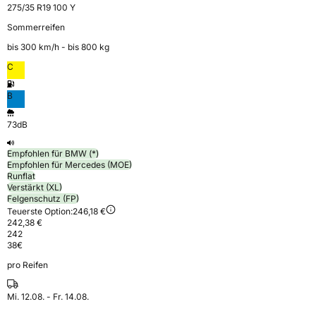
275/35 R19 100 Y
Sommerreifen
bis 300 km⁠/⁠h - bis 800 kg
C
B
73dB
Empfohlen für BMW (*)
Empfohlen für Mercedes (MOE)
Runflat
Verstärkt (XL)
Felgenschutz (FP)
Teuerste Option:
246,18 €
242,38 €
242
38
€
pro Reifen
Mi. 12.08. - Fr. 14.08.