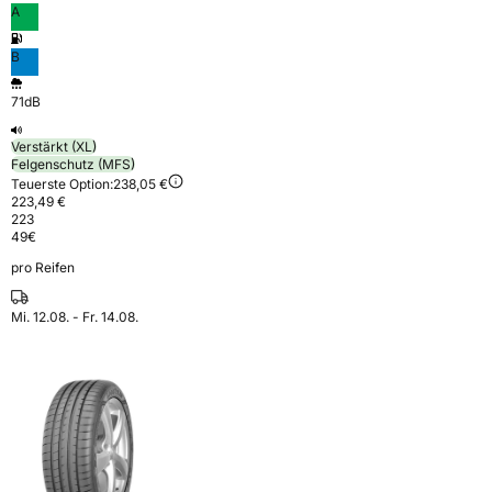
A
B
71dB
Verstärkt (XL)
Felgenschutz (MFS)
Teuerste Option:
238,05 €
223,49 €
223
49
€
pro Reifen
Mi. 12.08. - Fr. 14.08.