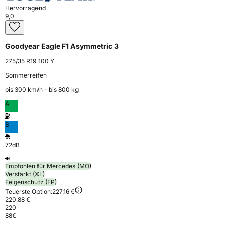
Hervorragend
9,0
Goodyear Eagle F1 Asymmetric 3
275/35 R19 100 Y
Sommerreifen
bis 300 km⁠/⁠h - bis 800 kg
A
B
72dB
Empfohlen für Mercedes (MO)
Verstärkt (XL)
Felgenschutz (FP)
Teuerste Option:
227,16 €
220,88 €
220
88
€