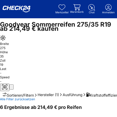
Warenkorb
Merkzettel
Chat
Anmelden
Goodyear Sommerreifen 275/35 R19
ab 214,49 € kaufen
Breite
275
Höhe
35
Zoll
19
Last
-
Speed
-
Hersteller
(1)
Ausführung
Kraftstoffeffizie
Sortieren/Filtern
Alle Filter zurücksetzen
6 Ergebnisse ab 214,49 € pro Reifen