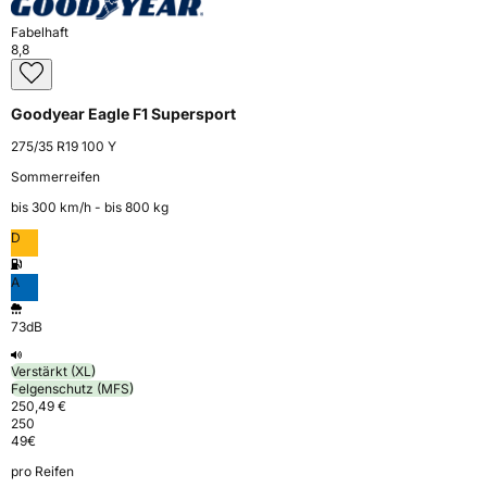
Fabelhaft
8,8
Goodyear Eagle F1 Supersport
275/35 R19 100 Y
Sommerreifen
bis 300 km⁠/⁠h - bis 800 kg
D
A
73dB
Verstärkt (XL)
Felgenschutz (MFS)
250,49 €
250
49
€
pro Reifen