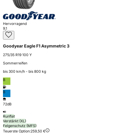
Hervorragend
9,1
Goodyear Eagle F1 Asymmetric 3
275/35 R19 100 Y
Sommerreifen
bis 300 km⁠/⁠h - bis 800 kg
B
B
72dB
Runflat
Verstärkt (XL)
Felgenschutz (MFS)
Teuerste Option:
259,50 €