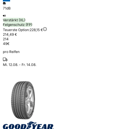
71dB
Verstärkt (XL)
Felgenschutz (FP)
Teuerste Option:
228,15 €
214,49 €
214
49
€
pro Reifen
Mi. 12.08. - Fr. 14.08.