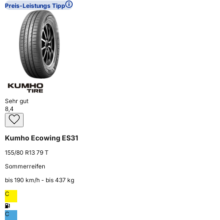
Preis-Leistungs Tipp
Sehr gut
8,4
Kumho Ecowing ES31
155/80 R13 79 T
Sommerreifen
bis 190 km⁠/⁠h - bis 437 kg
C
C