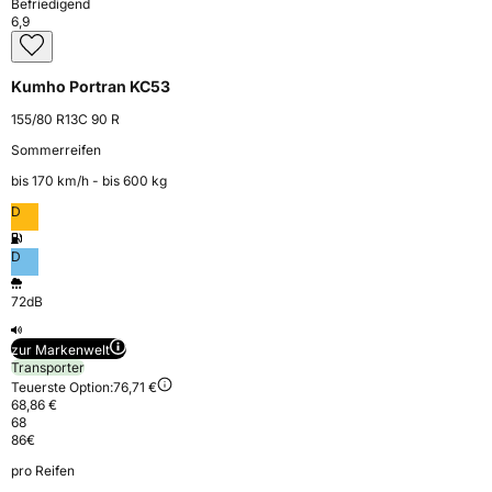
Befriedigend
6,9
Kumho Portran KC53
155/80 R13C 90 R
Sommerreifen
bis 170 km⁠/⁠h - bis 600 kg
D
D
72dB
zur Markenwelt
Transporter
Teuerste Option:
76,71 €
68,86 €
68
86
€
pro Reifen