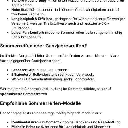
Sichere Nasshaftung:
Rillen leiten Wasser effizient ab und reduzieren
Aquaplaning.
Hohe Stabilität:
besonders bei höheren Geschwindigkeiten und auf
trockener Fahrbahn.
Langlebigkeit & Effizienz:
geringerer Rollwiderstand sorgt für weniger
Verschleiß, weniger Kraftstoffverbrauch und reduzierte CO₂-
Emissionen.
Leiser Fahrkomfort:
moderne Sommerreifen laufen angenehm ruhig
und vibrationsarm.
Sommerreifen oder Ganzjahresreifen?
Im direkten Vergleich bieten Sommerreifen in den warmen Monaten klare
Vorteile gegenüber Ganzjahresreifen:
Besserer Grip:
auf heißen Straßen.
Effizienterer Rollwiderstand:
senkt den Verbrauch.
Weniger Geräuschentwicklung:
mehr Fahrkomfort.
Wer maximale Sicherheit und Leistung im Sommer möchte, setzt auf
spezialisierte Sommerreifen
.
Empfohlene Sommerreifen-Modelle
Unabhängige Tests zeichnen regelmäßig folgende Modelle aus:
Continental PremiumContact 7:
top bei Trocken- und Nässehaftung.
Michelin Primacy 4:
bekannt für Langlebigkeit und Sicherheit.