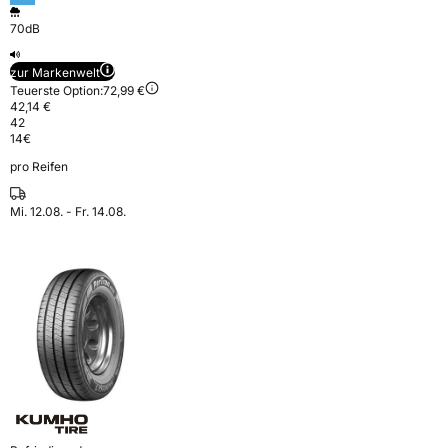
70dB
zur Markenwelt
Teuerste Option:
72,99 €
42,14 €
42
14
€
pro Reifen
Mi. 12.08. - Fr. 14.08.