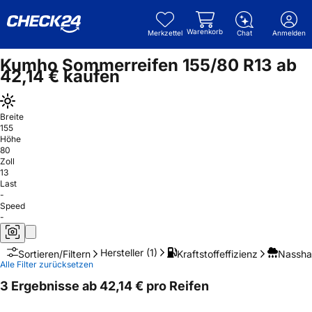
Warenkorb
Merkzettel
Chat
Anmelden
Kumho Sommerreifen 155/80 R13 ab
42,14 € kaufen
Breite
155
Höhe
80
Zoll
13
Last
-
Speed
-
Hersteller
(1)
Kraftstoffeffizienz
Nassha
Sortieren/Filtern
Alle Filter zurücksetzen
3 Ergebnisse ab 42,14 € pro Reifen