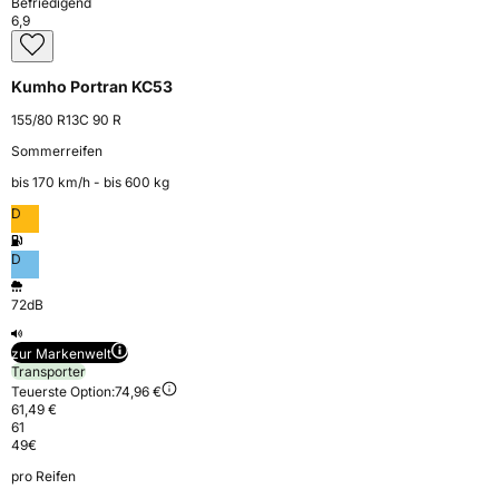
Befriedigend
6,9
Kumho Portran KC53
155/80 R13C 90 R
Sommerreifen
bis 170 km⁠/⁠h - bis 600 kg
D
D
72dB
zur Markenwelt
Transporter
Teuerste Option:
74,96 €
61,49 €
61
49
€
pro Reifen