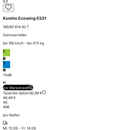
8,8
Kumho Ecowing ES31
185/60 R14 82 T
Sommerreifen
bis 190 km⁠/⁠h - bis 475 kg
B
B
70dB
zur Markenwelt
Teuerste Option:
82,99 €
46,49 €
46
49
€
pro Reifen
Mi. 12.08. - Fr. 14.08.