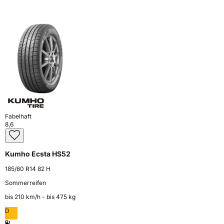
Fabelhaft
8,6
Kumho Ecsta HS52
185/60 R14 82 H
Sommerreifen
bis 210 km⁠/⁠h - bis 475 kg
D