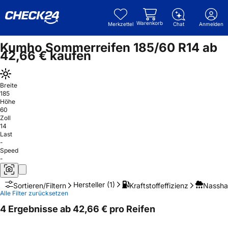
Warenkorb
Merkzettel
Chat
Anmelden
Kumho Sommerreifen 185/60 R14 ab
42,66 € kaufen
Breite
185
Höhe
60
Zoll
14
Last
-
Speed
-
Hersteller
(1)
Kraftstoffeffizienz
Nassha
Sortieren/Filtern
Alle Filter zurücksetzen
4 Ergebnisse ab 42,66 € pro Reifen