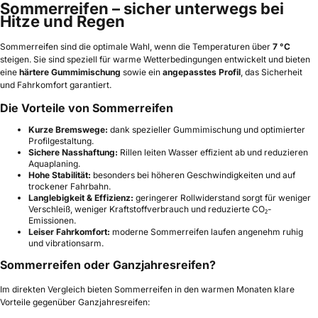
Sommerreifen – sicher unterwegs bei
Hitze und Regen
Sommerreifen sind die optimale Wahl, wenn die Temperaturen über
7 °C
steigen. Sie sind speziell für warme Wetterbedingungen entwickelt und bieten
eine
härtere Gummimischung
sowie ein
angepasstes Profil
, das Sicherheit
und Fahrkomfort garantiert.
Die Vorteile von Sommerreifen
Kurze Bremswege:
dank spezieller Gummimischung und optimierter
Profilgestaltung.
Sichere Nasshaftung:
Rillen leiten Wasser effizient ab und reduzieren
Aquaplaning.
Hohe Stabilität:
besonders bei höheren Geschwindigkeiten und auf
trockener Fahrbahn.
Langlebigkeit & Effizienz:
geringerer Rollwiderstand sorgt für weniger
Verschleiß, weniger Kraftstoffverbrauch und reduzierte CO₂-
Emissionen.
Leiser Fahrkomfort:
moderne Sommerreifen laufen angenehm ruhig
und vibrationsarm.
Sommerreifen oder Ganzjahresreifen?
Im direkten Vergleich bieten Sommerreifen in den warmen Monaten klare
Vorteile gegenüber Ganzjahresreifen: