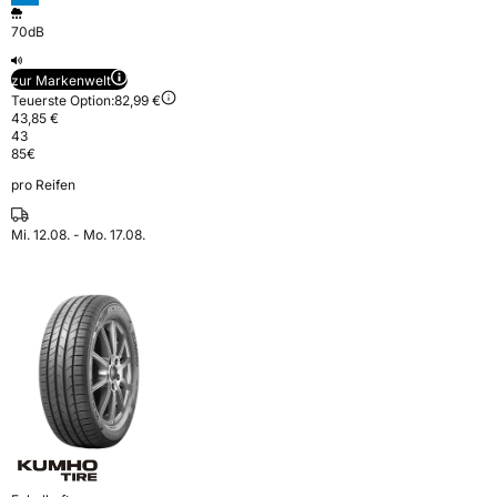
70dB
zur Markenwelt
Teuerste Option:
82,99 €
43,85 €
43
85
€
pro Reifen
Mi. 12.08. - Mo. 17.08.