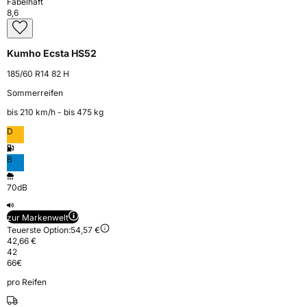
Fabelhaft
8,6
Kumho Ecsta HS52
185/60 R14 82 H
Sommerreifen
bis 210 km⁠/⁠h - bis 475 kg
D
B
70dB
zur Markenwelt
Teuerste Option:
54,57 €
42,66 €
42
66
€
pro Reifen