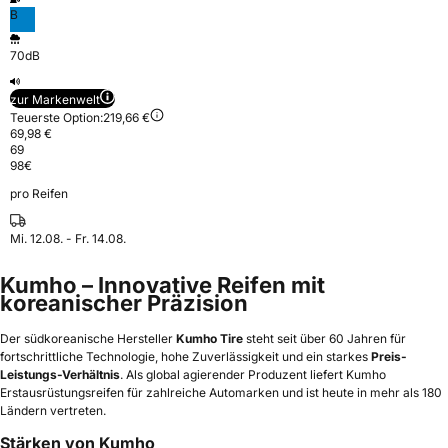
B
70dB
zur Markenwelt
Teuerste Option:
219,66 €
69,98 €
69
98
€
pro Reifen
Mi. 12.08. - Fr. 14.08.
Kumho – Innovative Reifen mit
koreanischer Präzision
Der südkoreanische Hersteller
Kumho Tire
steht seit über 60 Jahren für
fortschrittliche Technologie, hohe Zuverlässigkeit und ein starkes
Preis-
Leistungs-Verhältnis
. Als global agierender Produzent liefert Kumho
Erstausrüstungsreifen für zahlreiche Automarken und ist heute in mehr als 180
Ländern vertreten.
Stärken von Kumho