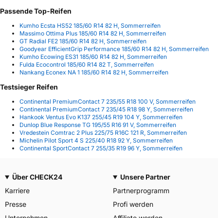
Passende Top-Reifen
Kumho Ecsta HS52 185/60 R14 82 H, Sommerreifen
Massimo Ottima Plus 185/60 R14 82 H, Sommerreifen
GT Radial FE2 185/60 R14 82 H, Sommerreifen
Goodyear EfficientGrip Performance 185/60 R14 82 H, Sommerreifen
Kumho Ecowing ES31 185/60 R14 82 H, Sommerreifen
Fulda Ecocontrol 185/60 R14 82 T, Sommerreifen
Nankang Econex NA 1 185/60 R14 82 H, Sommerreifen
Testsieger Reifen
Continental PremiumContact 7 235/55 R18 100 V, Sommerreifen
Continental PremiumContact 7 235/45 R18 98 Y, Sommerreifen
Hankook Ventus Evo K137 255/45 R19 104 Y, Sommerreifen
Dunlop Blue Response TG 195/55 R16 91 V, Sommerreifen
Vredestein Comtrac 2 Plus 225/75 R16C 121 R, Sommerreifen
Michelin Pilot Sport 4 S 225/40 R18 92 Y, Sommerreifen
Continental SportContact 7 255/35 R19 96 Y, Sommerreifen
Über CHECK24
Unsere Partner
Karriere
Partnerprogramm
Presse
Profi werden
Unternehmen
Affiliate werden