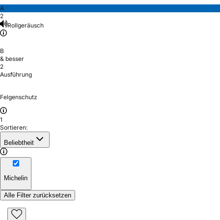
A
2
Rollgeräusch
B
& besser
2
Ausführung
Felgenschutz
1
Sortieren:
Beliebtheit
Michelin
Alle Filter zurücksetzen