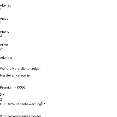
Altenzo
1
Aplus
1
Apollo
3
Arivo
2
Atlander
1
Weitere Hersteller anzeigen
Hersteller Kategorie
Premium - €€€€
2
CHECK24 Reifenbewertung
9,0+
Hervorragend & besser