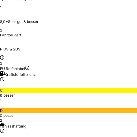
1
8,0+
Sehr gut & besser
2
Fahrzeugart
PKW & SUV
2
EU Reifenlabel
Kraftstoffeffizienz
C
& besser
1
D
& besser
2
Nasshaftung