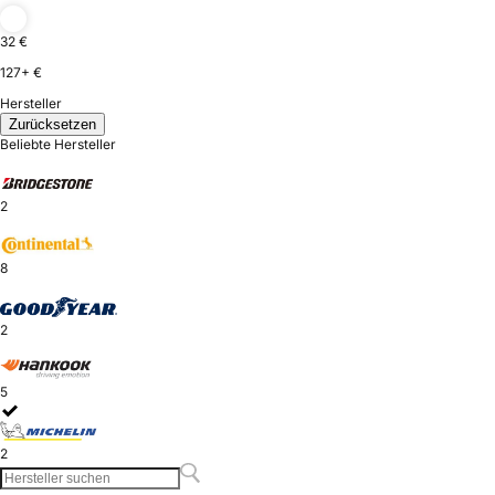
32 €
127+ €
Hersteller
Zurücksetzen
Beliebte Hersteller
2
8
2
5
2