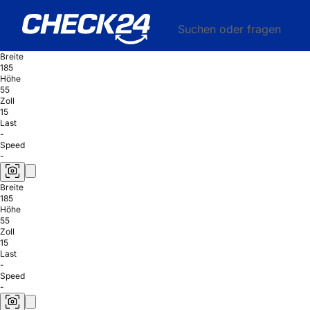
Suchen oder fragen
Breite
185
Höhe
55
Zoll
15
Last
-
Speed
-
Breite
185
Höhe
55
Zoll
15
Last
-
Speed
-