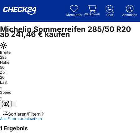
Warenkorb
Merkzettel
Chat
Anmelden
Michelin Sommerreifen 285/50 R20
ab 241,46 € kaufen
Breite
285
Höhe
50
Zoll
20
Last
-
Speed
-
Sortieren/Filtern
Alle Filter zurücksetzen
1 Ergebnis