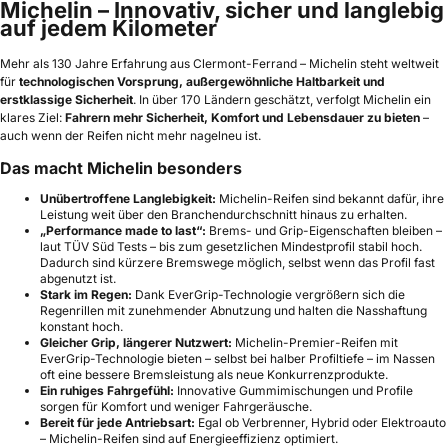
Michelin – Innovativ, sicher und langlebig
auf jedem Kilometer
Mehr als 130 Jahre Erfahrung aus Clermont-Ferrand – Michelin steht weltweit
für
technologischen Vorsprung, außergewöhnliche Haltbarkeit und
erstklassige Sicherheit
. In über 170 Ländern geschätzt, verfolgt Michelin ein
klares Ziel:
Fahrern mehr Sicherheit, Komfort und Lebensdauer zu bieten
–
auch wenn der Reifen nicht mehr nagelneu ist.
Das macht Michelin besonders
Unübertroffene Langlebigkeit:
Michelin-Reifen sind bekannt dafür, ihre
Leistung weit über den Branchendurchschnitt hinaus zu erhalten.
„Performance made to last“:
Brems- und Grip-Eigenschaften bleiben –
laut TÜV Süd Tests – bis zum gesetzlichen Mindestprofil stabil hoch.
Dadurch sind kürzere Bremswege möglich, selbst wenn das Profil fast
abgenutzt ist.
Stark im Regen:
Dank EverGrip-Technologie vergrößern sich die
Regenrillen mit zunehmender Abnutzung und halten die Nasshaftung
konstant hoch.
Gleicher Grip, längerer Nutzwert:
Michelin-Premier-Reifen mit
EverGrip-Technologie bieten – selbst bei halber Profiltiefe – im Nassen
oft eine bessere Bremsleistung als neue Konkurrenzprodukte.
Ein ruhiges Fahrgefühl:
Innovative Gummimischungen und Profile
sorgen für Komfort und weniger Fahrgeräusche.
Bereit für jede Antriebsart:
Egal ob Verbrenner, Hybrid oder Elektroauto
– Michelin-Reifen sind auf Energieeffizienz optimiert.