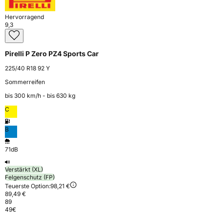
Hervorragend
9,3
Pirelli P Zero PZ4 Sports Car
225/40 R18 92 Y
Sommerreifen
bis 300 km⁠/⁠h - bis 630 kg
C
B
71dB
Verstärkt (XL)
Felgenschutz (FP)
Teuerste Option:
98,21 €
89,49 €
89
49
€