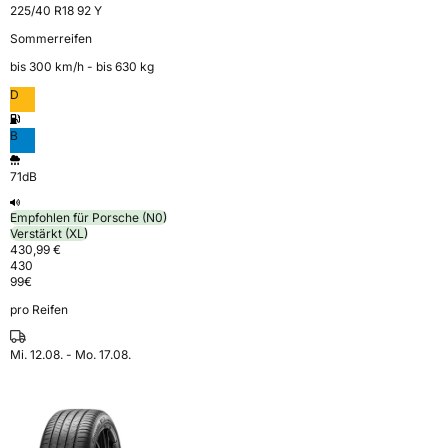
225/40 R18 92 Y
Sommerreifen
bis 300 km⁠/⁠h - bis 630 kg
D
B
71dB
Empfohlen für Porsche (N0)
Verstärkt (XL)
430,99 €
430
99
€
pro Reifen
Mi. 12.08. - Mo. 17.08.