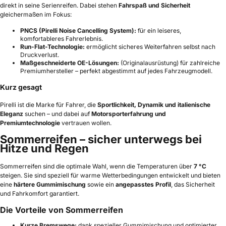
direkt in seine Serienreifen. Dabei stehen
Fahrspaß und Sicherheit
gleichermaßen im Fokus:
PNCS (Pirelli Noise Cancelling System):
für ein leiseres,
komfortableres Fahrerlebnis.
Run-Flat-Technologie:
ermöglicht sicheres Weiterfahren selbst nach
Druckverlust.
Maßgeschneiderte OE-Lösungen:
(Originalausrüstung) für zahlreiche
Premiumhersteller – perfekt abgestimmt auf jedes Fahrzeugmodell.
Kurz gesagt
Pirelli ist die Marke für Fahrer, die
Sportlichkeit, Dynamik und italienische
Eleganz
suchen – und dabei auf
Motorsporterfahrung und
Premiumtechnologie
vertrauen wollen.
Sommerreifen – sicher unterwegs bei
Hitze und Regen
Sommerreifen sind die optimale Wahl, wenn die Temperaturen über
7 °C
steigen. Sie sind speziell für warme Wetterbedingungen entwickelt und bieten
eine
härtere Gummimischung
sowie ein
angepasstes Profil
, das Sicherheit
und Fahrkomfort garantiert.
Die Vorteile von Sommerreifen
Kurze Bremswege:
dank spezieller Gummimischung und optimierter