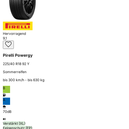
Hervorragend
9,1
Pirelli Powergy
225/40 R18 92 Y
Sommerreifen
bis 300 km⁠/⁠h - bis 630 kg
B
A
70dB
Verstärkt (XL)
Felgenschutz (FP)