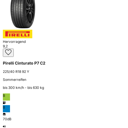
Hervorragend
9,2
Pirelli Cinturato P7 C2
225/40 R18 92 Y
Sommerreifen
bis 300 km⁠/⁠h - bis 630 kg
B
B
70dB