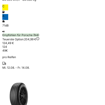
C
A
71dB
Empfohlen für Porsche (N4)
Teuerste Option:
204,99 €
124,49 €
124
49
€
pro Reifen
Mi. 12.08. - Fr. 14.08.