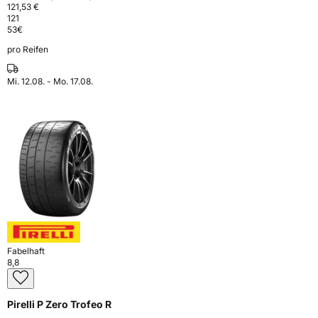
121,53 €
121
53
€
pro Reifen
Mi. 12.08. - Mo. 17.08.
Fabelhaft
8,8
Pirelli P Zero Trofeo R