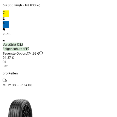
bis 300 km⁠/⁠h - bis 630 kg
C
A
70dB
Verstärkt (XL)
Felgenschutz (FP)
Teuerste Option:
174,99 €
94,37 €
94
37
€
pro Reifen
Mi. 12.08. - Fr. 14.08.