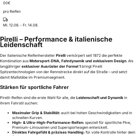
00
€
pro Reifen
Mi. 12.08. - Fr. 14.08.
Pirelli – Performance & italienische
Leidenschaft
Der italienische Reifenhersteller
Pirelli
verkörpert seit 1872 die perfekte
Kombination aus
Motorsport-DNA, Fahrdynamik und exklusivem Design
. Als
langjähriger
exklusiver Ausrüster der Formel 1
bringt Pirelli
Spitzentechnologien von der Rennstrecke direkt auf die Straße – und setzt
damit Maßstäbe im Premiumsegment.
Stärken für sportliche Fahrer
Pirelli-Reifen sind die erste Wahl für alle, die
Leidenschaft und Dynamik
in
ihrem Fahrstil suchen:
Maximaler Grip & Stabilität:
auch bei hohen Geschwindigkeiten und in
schnellen Kurven.
High- & Ultra-High-Performance-Reifen:
speziell für sportliche Pkw,
Premium-Limousinen und Supersportwagen entwickelt.
Direktes Fahrgefühl & präzises Handling:
für volle Kontrolle hinter dem