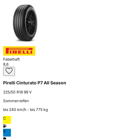
Fabelhaft
8,6
Pirelli Cinturato P7 All Season
225/50 R18 99 V
Sommerreifen
bis 240 km⁠/⁠h - bis 775 kg
C
B