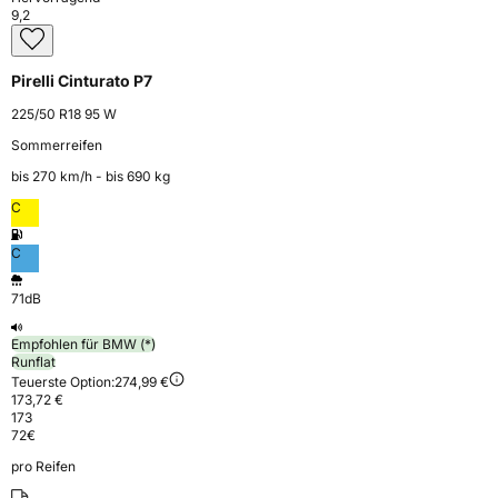
9,2
Pirelli Cinturato P7
225/50 R18 95 W
Sommerreifen
bis 270 km⁠/⁠h - bis 690 kg
C
C
71dB
Empfohlen für BMW (*)
Runflat
Teuerste Option:
274,99 €
173,72 €
173
72
€
pro Reifen