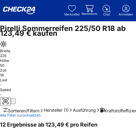
Warenkorb
Merkzettel
Chat
Anmelden
Pirelli Sommerreifen 225/50 R18 ab
123,49 € kaufen
Breite
225
Höhe
50
Zoll
18
Last
-
Speed
-
Hersteller
(1)
Ausführung
Kraftstoffeffizie
Sortieren/Filtern
Alle Filter zurücksetzen
12 Ergebnisse ab 123,49 € pro Reifen