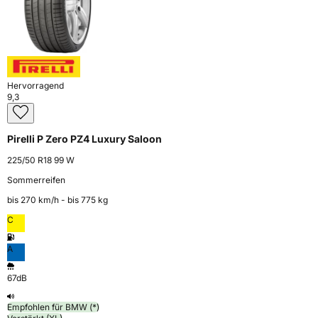
Hervorragend
9,3
Pirelli P Zero PZ4 Luxury Saloon
225/50 R18 99 W
Sommerreifen
bis 270 km⁠/⁠h - bis 775 kg
C
A
67dB
Empfohlen für BMW (*)