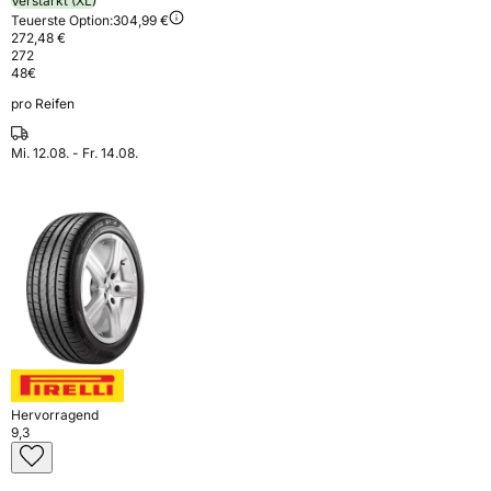
Verstärkt (XL)
Teuerste Option:
304,99 €
272,48 €
272
48
€
pro Reifen
Mi. 12.08. - Fr. 14.08.
Hervorragend
9,3