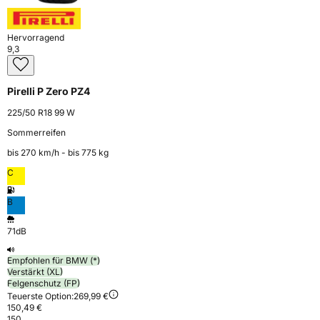
Hervorragend
9,3
Pirelli P Zero PZ4
225/50 R18 99 W
Sommerreifen
bis 270 km⁠/⁠h - bis 775 kg
C
B
71dB
Empfohlen für BMW (*)
Verstärkt (XL)
Felgenschutz (FP)
Teuerste Option:
269,99 €
150,49 €
150