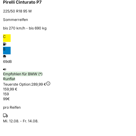
Pirelli Cinturato P7
225/50 R18 95 W
Sommerreifen
bis 270 km⁠/⁠h - bis 690 kg
C
B
69dB
Empfohlen für BMW (*)
Runflat
Teuerste Option:
289,99 €
159,99 €
159
99
€
pro Reifen
Mi. 12.08. - Fr. 14.08.