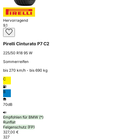
Hervorragend
9,1
Pirelli Cinturato P7 C2
225/50 R18 95 W
Sommerreifen
bis 270 km⁠/⁠h - bis 690 kg
C
B
70dB
Empfohlen für BMW (*)
Runflat
Felgenschutz (FP)
327,00 €
327