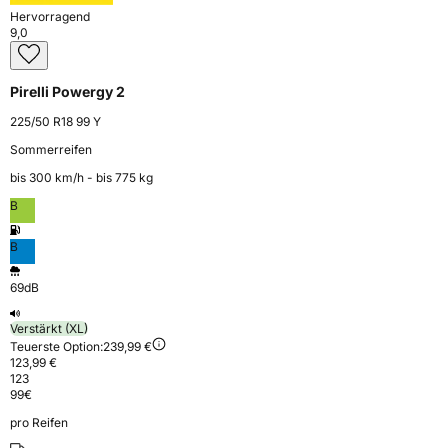
Hervorragend
9,0
Pirelli Powergy 2
225/50 R18 99 Y
Sommerreifen
bis 300 km⁠/⁠h - bis 775 kg
B
B
69dB
Verstärkt (XL)
Teuerste Option:
239,99 €
123,99 €
123
99
€
pro Reifen