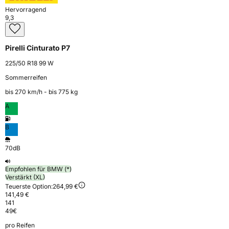
Hervorragend
9,3
Pirelli Cinturato P7
225/50 R18 99 W
Sommerreifen
bis 270 km⁠/⁠h - bis 775 kg
A
B
70dB
Empfohlen für BMW (*)
Verstärkt (XL)
Teuerste Option:
264,99 €
141,49 €
141
49
€
pro Reifen