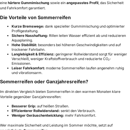
eine
härtere Gummimischung
sowie ein
angepasstes Profil
, das Sicherheit
und Fahrkomfort garantiert.
Die Vorteile von Sommerreifen
Kurze Bremswege:
dank spezieller Gummimischung und optimierter
Profilgestaltung.
Sichere Nasshaftung:
Rillen leiten Wasser effizient ab und reduzieren
Aquaplaning.
Hohe Stabilität:
besonders bei höheren Geschwindigkeiten und auf
trockener Fahrbahn.
Langlebigkeit & Effizienz:
geringerer Rollwiderstand sorgt für weniger
Verschleiß, weniger Kraftstoffverbrauch und reduzierte CO₂-
Emissionen.
Leiser Fahrkomfort:
moderne Sommerreifen laufen angenehm ruhig
und vibrationsarm.
Sommerreifen oder Ganzjahresreifen?
Im direkten Vergleich bieten Sommerreifen in den warmen Monaten klare
Vorteile gegenüber Ganzjahresreifen:
Besserer Grip:
auf heißen Straßen.
Effizienterer Rollwiderstand:
senkt den Verbrauch.
Weniger Geräuschentwicklung:
mehr Fahrkomfort.
Wer maximale Sicherheit und Leistung im Sommer möchte, setzt auf