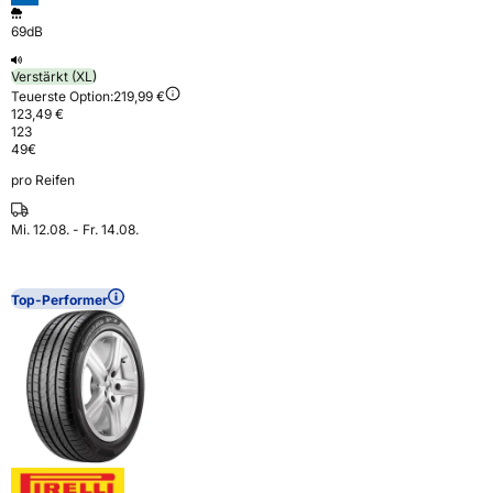
69dB
Verstärkt (XL)
Teuerste Option:
219,99 €
123,49 €
123
49
€
pro Reifen
Mi. 12.08. - Fr. 14.08.
Top-Performer