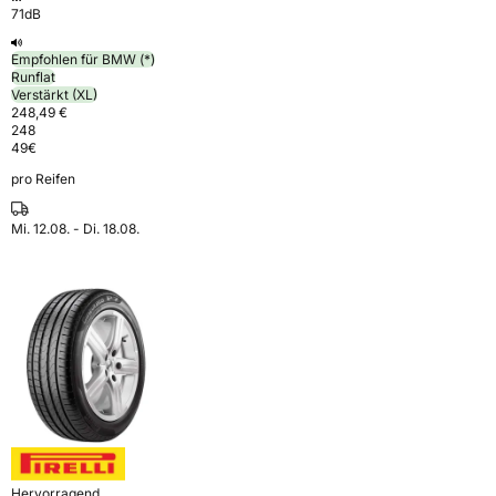
71dB
Empfohlen für BMW (*)
Runflat
Verstärkt (XL)
248,49 €
248
49
€
pro Reifen
Mi. 12.08. - Di. 18.08.
Hervorragend