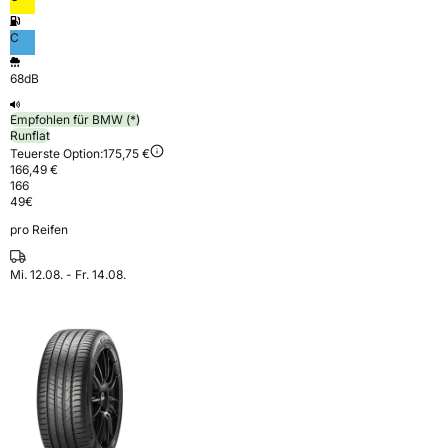
C
68dB
Empfohlen für BMW (*)
Runflat
Teuerste Option:
175,75 €
166,49 €
166
49
€
pro Reifen
Mi. 12.08. - Fr. 14.08.