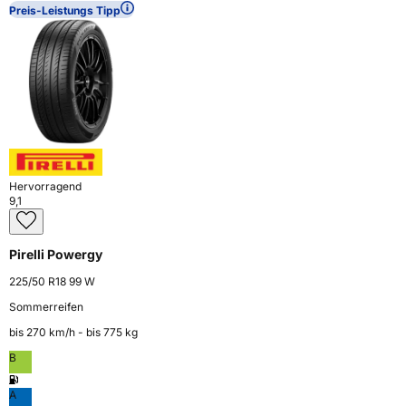
Preis-Leistungs Tipp
Hervorragend
9,1
Pirelli Powergy
225/50 R18 99 W
Sommerreifen
bis 270 km⁠/⁠h - bis 775 kg
B
A