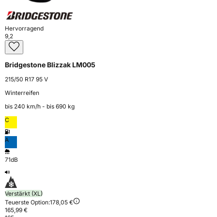
Hervorragend
9,2
Bridgestone Blizzak LM005
215/50 R17 95 V
Winterreifen
bis 240 km⁠/⁠h - bis 690 kg
C
A
71dB
Verstärkt (XL)
Teuerste Option:
178,05 €
165,99 €