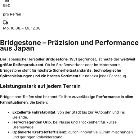
165
99
€
pro Reifen
Mo. 10.08. - Mi. 12.08.
Bridgestone – Präzision und Performance
aus Japan
Der japanische Hersteller
Bridgestone
, 1931 gegründet, ist heute der
weltweit
größte Reifenproduzent
. Ob im Straßenverkehr oder im Motorsport:
Bridgestone steht für
höchste Sicherheitsstandards, technologische
Spitzenleistungen und ein breites Sortiment
für nahezu jedes Fahrzeug.
Leistungsstark auf jedem Terrain
Bridgestone-Reifen sind bekannt für ihre
zuverlässige Performance in allen
Fahrsituationen
. Sie bieten:
Exzellente Fahrstabilität:
von der Stadt bis zur Autobahn und ins
Gelände.
Hervorragenden Grip:
bei Nässe und Trockenheit für kurze
Bremswege.
Optimierte Kraftstoffeffizienz:
durch innovative Gummimischungen
und geringen Rollwiderstand.