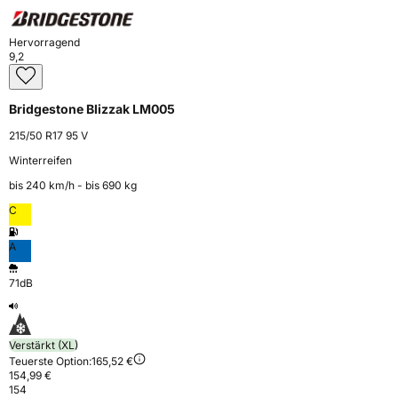
Hervorragend
9,2
Bridgestone Blizzak LM005
215/50 R17 95 V
Winterreifen
bis 240 km⁠/⁠h - bis 690 kg
C
A
71dB
Verstärkt (XL)
Teuerste Option:
165,52 €
154,99 €
154