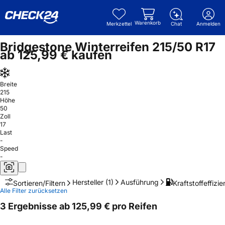
Warenkorb
Merkzettel
Chat
Anmelden
Bridgestone Winterreifen 215/50 R17
ab 125,99 € kaufen
Breite
215
Höhe
50
Zoll
17
Last
-
Speed
-
Hersteller
(1)
Ausführung
Kraftstoffeffizie
Sortieren/Filtern
Alle Filter zurücksetzen
3 Ergebnisse ab 125,99 € pro Reifen