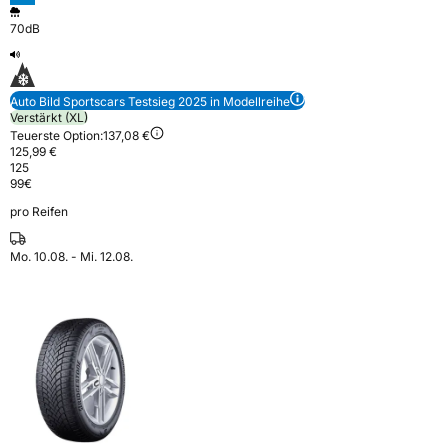
70dB
Auto Bild Sportscars Testsieg 2025 in Modellreihe
Verstärkt (XL)
Teuerste Option:
137,08 €
125,99 €
125
99
€
pro Reifen
Mo. 10.08. - Mi. 12.08.