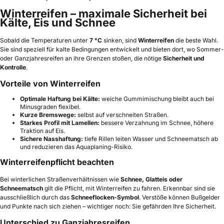
Winterreifen – maximale Sicherheit bei
Kälte, Eis und Schnee
Sobald die Temperaturen unter
7 °C
sinken, sind
Winterreifen
die beste Wahl.
Sie sind speziell für kalte Bedingungen entwickelt und bieten dort, wo Sommer-
oder Ganzjahresreifen an ihre Grenzen stoßen, die nötige
Sicherheit und
Kontrolle
.
Vorteile von Winterreifen
Optimale Haftung bei Kälte:
weiche Gummimischung bleibt auch bei
Minusgraden flexibel.
Kurze Bremswege:
selbst auf verschneiten Straßen.
Starkes Profil mit Lamellen:
bessere Verzahnung im Schnee, höhere
Traktion auf Eis.
Sichere Nasshaftung:
tiefe Rillen leiten Wasser und Schneematsch ab
und reduzieren das Aquaplaning-Risiko.
Winterreifenpflicht beachten
Bei winterlichen Straßenverhältnissen wie
Schnee, Glatteis oder
Schneematsch
gilt die Pflicht, mit Winterreifen zu fahren. Erkennbar sind sie
ausschließlich durch das
Schneeflocken-Symbol
. Verstöße können Bußgelder
und Punkte nach sich ziehen – wichtiger noch: Sie gefährden Ihre Sicherheit.
Unterschied zu Ganzjahresreifen