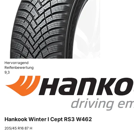
Hervorragend
Reifenbewertung
9,3
Hankook Winter I Cept RS3 W462
205/45 R16 87 H