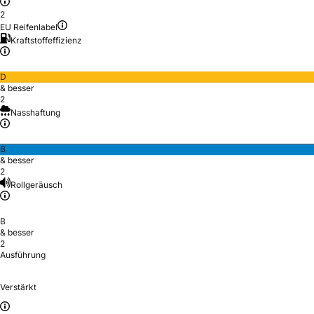
2
EU Reifenlabel
Kraftstoffeffizienz
D
& besser
2
Nasshaftung
B
& besser
2
Rollgeräusch
B
& besser
2
Ausführung
Verstärkt