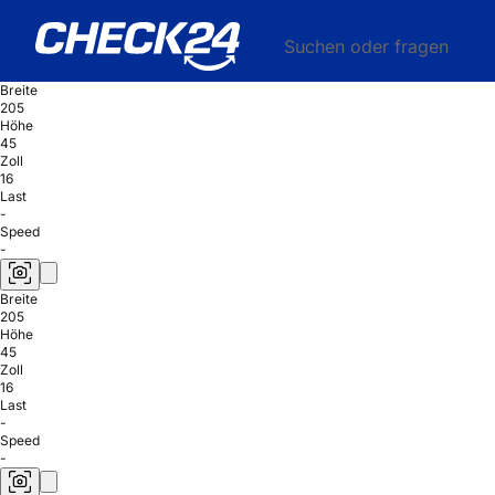
Suchen oder fragen
Breite
205
Höhe
45
Zoll
16
Last
-
Speed
-
Breite
205
Höhe
45
Zoll
16
Last
-
Speed
-