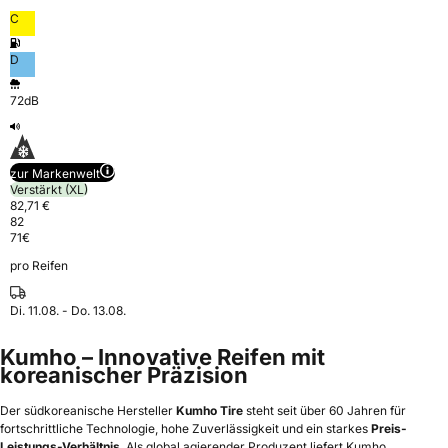
C
D
72dB
zur Markenwelt
Verstärkt (XL)
82,71 €
82
71
€
pro Reifen
Di. 11.08. - Do. 13.08.
Kumho – Innovative Reifen mit
koreanischer Präzision
Der südkoreanische Hersteller
Kumho Tire
steht seit über 60 Jahren für
fortschrittliche Technologie, hohe Zuverlässigkeit und ein starkes
Preis-
Leistungs-Verhältnis
. Als global agierender Produzent liefert Kumho