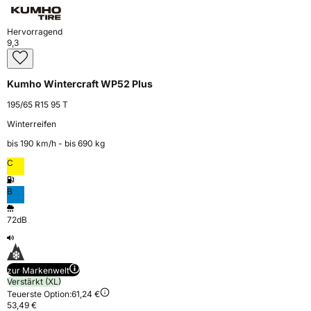
Hervorragend
9,3
Kumho Wintercraft WP52 Plus
195/65 R15 95 T
Winterreifen
bis 190 km⁠/⁠h - bis 690 kg
C
B
72dB
zur Markenwelt
Verstärkt (XL)
Teuerste Option:
61,24 €
53,49 €