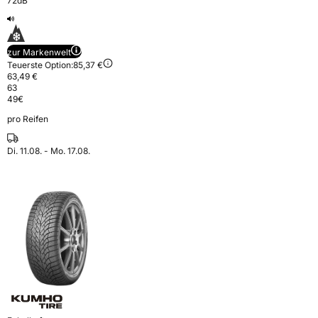
72dB
zur Markenwelt
Teuerste Option:
85,37 €
63,49 €
63
49
€
pro Reifen
Di. 11.08. - Mo. 17.08.