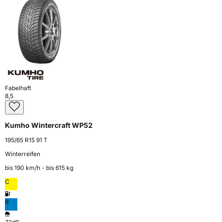
Fabelhaft
8,5
Kumho Wintercraft WP52
195/65 R15 91 T
Winterreifen
bis 190 km⁠/⁠h - bis 615 kg
C
B