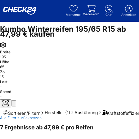
Warenkorb
Merkzettel
Chat
Anmelden
Kumho Winterreifen 195/65 R15 ab
47,99 € kaufen
Breite
195
Höhe
65
Zoll
15
Last
-
Speed
-
Hersteller
(1)
Ausführung
Kraftstoffeffizie
Sortieren/Filtern
Alle Filter zurücksetzen
7 Ergebnisse ab 47,99 € pro Reifen