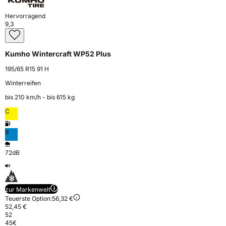
Hervorragend
9,3
Kumho Wintercraft WP52 Plus
195/65 R15 91 H
Winterreifen
bis 210 km⁠/⁠h - bis 615 kg
C
B
72dB
zur Markenwelt
Teuerste Option:
56,32 €
52,45 €
52
45
€