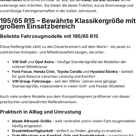
unterwegs sein möchten. Sie bieten die beste Traktion, kurze Bremswege und
zuverlässige Fahreigenschaften in der kalten Jahreszeit.
195/65 R15 – Bewährte Klassikergröße mit
großem Einsatzbereich
Beliebte Fahrzeugmodelle mit 195/65 R15
Diese Reifengröße zählt zu den Dauerbrennern auf dem Markt – sie passt zu
zahlreichen Kompakt- und Mittelklassefahrzeugen, darunter:
VW Golf
und
Opel Astra
– häufige Standardgröße bei Modellen der
unteren Mittelklasse
Ford Focus
,
Honda Civic
,
Toyota Corolla
und
Hyundai Elantra
– beliebt
für gute Balance zwischen Leistung und Komfort
VW Group-Fahrzeuge
– seit den 1990er Jahren eine gängige
Standardgröße, insbesondere in vielen Golf- und Passat-Modellen
Auch viele andere Modelle aus dem Kompaktsegment profitieren von dieser
praktischen und bewährten Reifendimension.
Praktisch in Alltag und Umrustung
Ideale Allround-Größe
– weit verbreitet und in vielen Fahrzeugmodellen
häufig eingesetzt.
Ersatzteilverfügbarkeit
– einfach zu finden, günstig zu ersetzen.
Gute Mischung aus Komfort, Grip und Erreichbarkeit
– zuverlässig für