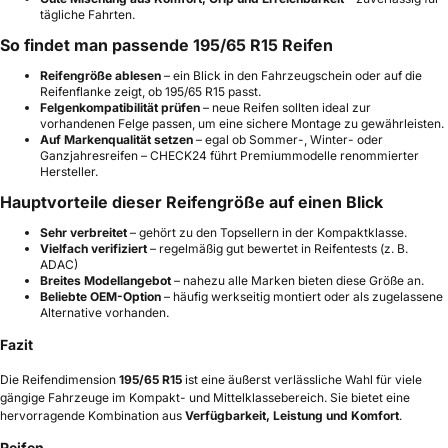
tägliche Fahrten.
So findet man passende 195/65 R15 Reifen
Reifengröße ablesen
– ein Blick in den Fahrzeugschein oder auf die
Reifenflanke zeigt, ob 195/65 R15 passt.
Felgenkompatibilität prüfen
– neue Reifen sollten ideal zur
vorhandenen Felge passen, um eine sichere Montage zu gewährleisten.
Auf Markenqualität setzen
– egal ob Sommer-, Winter- oder
Ganzjahresreifen – CHECK24 führt Premiummodelle renommierter
Hersteller.
Hauptvorteile dieser Reifengröße auf einen Blick
Sehr verbreitet
– gehört zu den Topsellern in der Kompaktklasse.
Vielfach verifiziert
– regelmäßig gut bewertet in Reifentests (z. B.
ADAC)
Breites Modellangebot
– nahezu alle Marken bieten diese Größe an.
Beliebte OEM-Option
– häufig werkseitig montiert oder als zugelassene
Alternative vorhanden.
Fazit
Die Reifendimension
195/65 R15
ist eine äußerst verlässliche Wahl für viele
gängige Fahrzeuge im Kompakt- und Mittelklassebereich. Sie bietet eine
hervorragende Kombination aus
Verfügbarkeit, Leistung und Komfort
.
Reifen