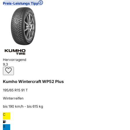
Preis-Leistungs Tipp
Hervorragend
9,3
Kumho Wintercraft WP52 Plus
195/65 R15 91 T
Winterreifen
bis 190 km⁠/⁠h - bis 615 kg
C
B