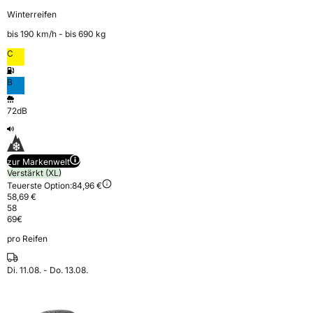
Winterreifen
bis 190 km⁠/⁠h - bis 690 kg
C
B
72dB
zur Markenwelt
Verstärkt (XL)
Teuerste Option:
84,96 €
58,69 €
58
69
€
pro Reifen
Di. 11.08. - Do. 13.08.