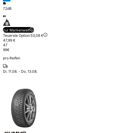
72dB
zur Markenwelt
Teuerste Option:
53,08 €
47,99 €
47
99
€
pro Reifen
Di. 11.08. - Do. 13.08.