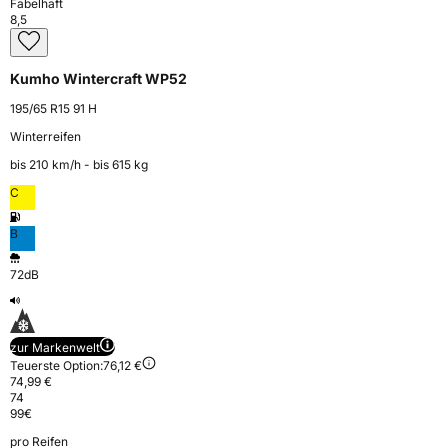
Fabelhaft
8,5
Kumho Wintercraft WP52
195/65 R15 91 H
Winterreifen
bis 210 km⁠/⁠h - bis 615 kg
C
B
72dB
zur Markenwelt
Teuerste Option:
76,12 €
74,99 €
74
99
€
pro Reifen