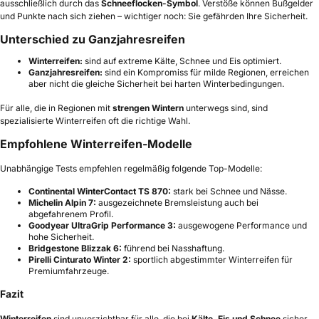
ausschließlich durch das
Schneeflocken-Symbol
. Verstöße können Bußgelder
und Punkte nach sich ziehen – wichtiger noch: Sie gefährden Ihre Sicherheit.
Unterschied zu Ganzjahresreifen
Winterreifen:
sind auf extreme Kälte, Schnee und Eis optimiert.
Ganzjahresreifen:
sind ein Kompromiss für milde Regionen, erreichen
aber nicht die gleiche Sicherheit bei harten Winterbedingungen.
Für alle, die in Regionen mit
strengen Wintern
unterwegs sind, sind
spezialisierte Winterreifen oft die richtige Wahl.
Empfohlene Winterreifen-Modelle
Unabhängige Tests empfehlen regelmäßig folgende Top-Modelle:
Continental WinterContact TS 870:
stark bei Schnee und Nässe.
Michelin Alpin 7:
ausgezeichnete Bremsleistung auch bei
abgefahrenem Profil.
Goodyear UltraGrip Performance 3:
ausgewogene Performance und
hohe Sicherheit.
Bridgestone Blizzak 6:
führend bei Nasshaftung.
Pirelli Cinturato Winter 2:
sportlich abgestimmter Winterreifen für
Premiumfahrzeuge.
Fazit
Winterreifen
sind unverzichtbar für alle, die bei
Kälte, Eis und Schnee
sicher