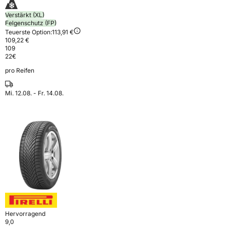
Verstärkt (XL)
Felgenschutz (FP)
Teuerste Option:
113,91 €
109,22 €
109
22
€
pro Reifen
Mi. 12.08. - Fr. 14.08.
Hervorragend
9,0