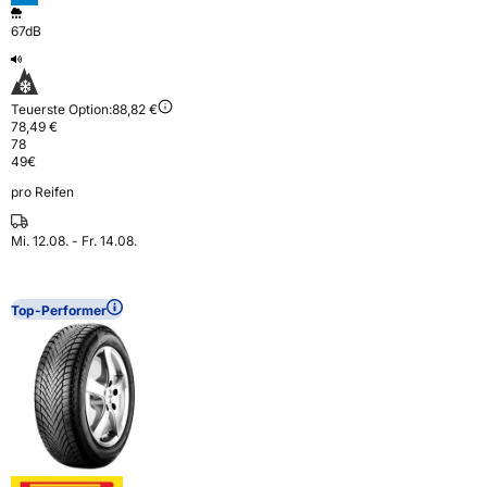
67dB
Teuerste Option:
88,82 €
78,49 €
78
49
€
pro Reifen
Mi. 12.08. - Fr. 14.08.
Top-Performer