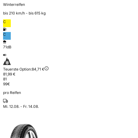
Winterreifen
bis 210 km⁠/⁠h - bis 615 kg
C
C
71dB
Teuerste Option:
84,71 €
81,99 €
81
99
€
pro Reifen
Mi. 12.08. - Fr. 14.08.