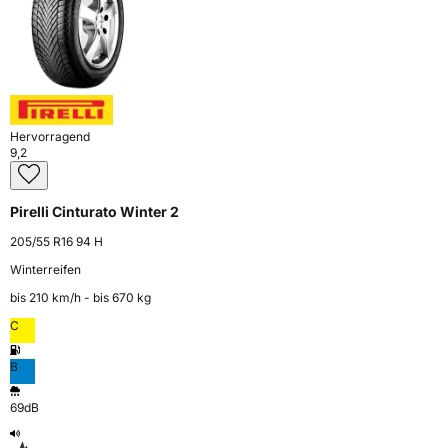
Hervorragend
9,2
Pirelli Cinturato Winter 2
205/55 R16 94 H
Winterreifen
bis 210 km⁠/⁠h - bis 670 kg
C
B
69dB