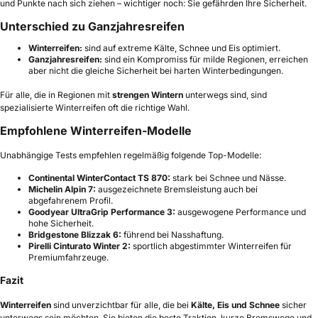
und Punkte nach sich ziehen – wichtiger noch: Sie gefährden Ihre Sicherheit.
Unterschied zu Ganzjahresreifen
Winterreifen:
sind auf extreme Kälte, Schnee und Eis optimiert.
Ganzjahresreifen:
sind ein Kompromiss für milde Regionen, erreichen
aber nicht die gleiche Sicherheit bei harten Winterbedingungen.
Für alle, die in Regionen mit
strengen Wintern
unterwegs sind, sind
spezialisierte Winterreifen oft die richtige Wahl.
Empfohlene Winterreifen-Modelle
Unabhängige Tests empfehlen regelmäßig folgende Top-Modelle:
Continental WinterContact TS 870:
stark bei Schnee und Nässe.
Michelin Alpin 7:
ausgezeichnete Bremsleistung auch bei
abgefahrenem Profil.
Goodyear UltraGrip Performance 3:
ausgewogene Performance und
hohe Sicherheit.
Bridgestone Blizzak 6:
führend bei Nasshaftung.
Pirelli Cinturato Winter 2:
sportlich abgestimmter Winterreifen für
Premiumfahrzeuge.
Fazit
Winterreifen
sind unverzichtbar für alle, die bei
Kälte, Eis und Schnee
sicher
unterwegs sein möchten. Sie bieten die beste Traktion, kurze Bremswege und