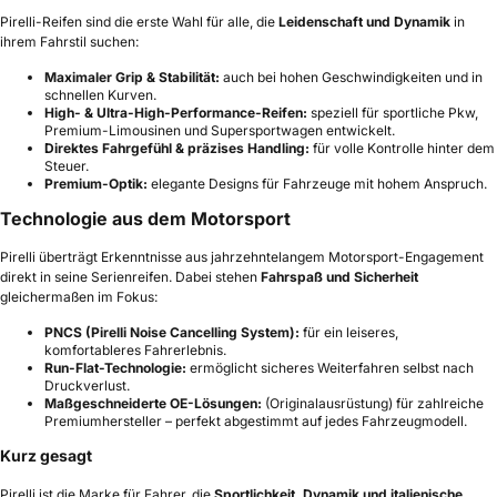
Pirelli-Reifen sind die erste Wahl für alle, die
Leidenschaft und Dynamik
in
ihrem Fahrstil suchen:
Maximaler Grip & Stabilität:
auch bei hohen Geschwindigkeiten und in
schnellen Kurven.
High- & Ultra-High-Performance-Reifen:
speziell für sportliche Pkw,
Premium-Limousinen und Supersportwagen entwickelt.
Direktes Fahrgefühl & präzises Handling:
für volle Kontrolle hinter dem
Steuer.
Premium-Optik:
elegante Designs für Fahrzeuge mit hohem Anspruch.
Technologie aus dem Motorsport
Pirelli überträgt Erkenntnisse aus jahrzehntelangem Motorsport-Engagement
direkt in seine Serienreifen. Dabei stehen
Fahrspaß und Sicherheit
gleichermaßen im Fokus:
PNCS (Pirelli Noise Cancelling System):
für ein leiseres,
komfortableres Fahrerlebnis.
Run-Flat-Technologie:
ermöglicht sicheres Weiterfahren selbst nach
Druckverlust.
Maßgeschneiderte OE-Lösungen:
(Originalausrüstung) für zahlreiche
Premiumhersteller – perfekt abgestimmt auf jedes Fahrzeugmodell.
Kurz gesagt
Pirelli ist die Marke für Fahrer, die
Sportlichkeit, Dynamik und italienische