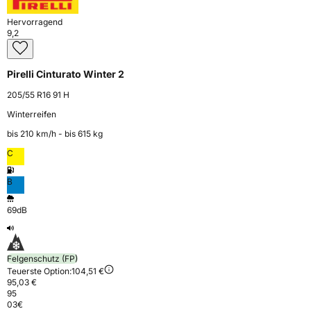
Hervorragend
9,2
Pirelli Cinturato Winter 2
205/55 R16 91 H
Winterreifen
bis 210 km⁠/⁠h - bis 615 kg
C
B
69dB
Felgenschutz (FP)
Teuerste Option:
104,51 €
95,03 €
95
03
€