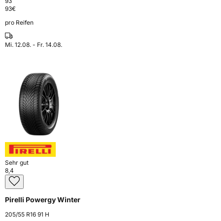
93
93
€
pro Reifen
Mi. 12.08. - Fr. 14.08.
Sehr gut
8,4
Pirelli Powergy Winter
205/55 R16 91 H