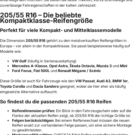
zuverlässige Fahreigenschaften in der kalten Jahreszeit.
205/55 R16 – Die beliebte
Kompaktklasse-Reifengröße
Perfekt für viele Kompakt- und Mittelklassemodelle
Die Dimension
205/55 R16
gehört zu den meistverkauften Reifengrößen in
Europa – vor allem in der Kompaktklasse. Sie passt beispielsweise häufig auf
Modelle wie:
VW Golf
(häufig in Serienausstattung)
Mercedes A-Klasse
,
Opel Astra
,
Škoda Octavia
,
Mazda 3
und
Mini
Ford Focus
,
Fiat 500L
und
Renault Mégane / Scénic
Diese Größe ist auch für Fahrzeuge wie den
VW Passat
,
Audi A3
,
BMW 1er
,
Toyota Corolla
und
Dacia Sandero
geeignet, wobei sie hier eher als häufig
eingesetzte Alternative auftaucht.
So findest du die passenden 205/55 R16 Reifen
Reifendimension prüfen:
Ein Blick in den Fahrzeugschein oder auf die
Flanke der aktuellen Reifen zeigt, ob 205/55 R16 die richtige Größe ist.
Felgen berücksichtigen:
Bei einem Reifenwechsel müssen die neuen
Reifen exakt zur vorhandenen Felge passen, um eine sichere Montage
zu gewährleisten.
Markenqualität wählen:
CHECK24 führt Reifen namhafter Hersteller –