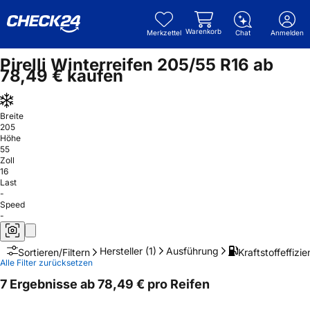
Warenkorb
Merkzettel
Chat
Anmelden
Pirelli Winterreifen 205/55 R16 ab
78,49 € kaufen
Breite
205
Höhe
55
Zoll
16
Last
-
Speed
-
Hersteller
(1)
Ausführung
Kraftstoffeffizie
Sortieren/Filtern
Alle Filter zurücksetzen
7 Ergebnisse ab 78,49 € pro Reifen