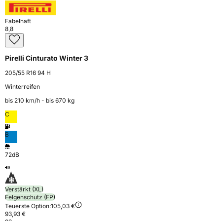
Fabelhaft
8,8
Pirelli Cinturato Winter 3
205/55 R16 94 H
Winterreifen
bis 210 km⁠/⁠h - bis 670 kg
C
B
72dB
Verstärkt (XL)
Felgenschutz (FP)
Teuerste Option:
105,03 €
93,93 €