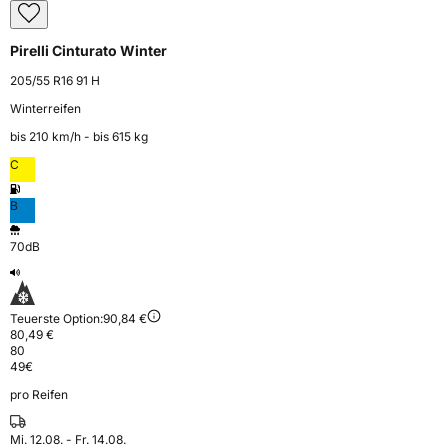
Pirelli Cinturato Winter
205/55 R16 91 H
Winterreifen
bis 210 km⁠/⁠h - bis 615 kg
C
B
70dB
Teuerste Option:
90,84 €
80,49 €
80
49
€
pro Reifen
Mi. 12.08. - Fr. 14.08.