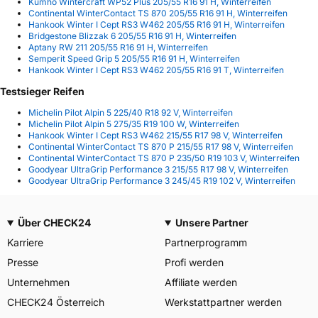
Kumho Wintercraft WP52 Plus 205/55 R16 91 H, Winterreifen
Continental WinterContact TS 870 205/55 R16 91 H, Winterreifen
Hankook Winter I Cept RS3 W462 205/55 R16 91 H, Winterreifen
Bridgestone Blizzak 6 205/55 R16 91 H, Winterreifen
Aptany RW 211 205/55 R16 91 H, Winterreifen
Semperit Speed Grip 5 205/55 R16 91 H, Winterreifen
Hankook Winter I Cept RS3 W462 205/55 R16 91 T, Winterreifen
Testsieger Reifen
Michelin Pilot Alpin 5 225/40 R18 92 V, Winterreifen
Michelin Pilot Alpin 5 275/35 R19 100 W, Winterreifen
Hankook Winter I Cept RS3 W462 215/55 R17 98 V, Winterreifen
Continental WinterContact TS 870 P 215/55 R17 98 V, Winterreifen
Continental WinterContact TS 870 P 235/50 R19 103 V, Winterreifen
Goodyear UltraGrip Performance 3 215/55 R17 98 V, Winterreifen
Goodyear UltraGrip Performance 3 245/45 R19 102 V, Winterreifen
Über CHECK24
Unsere Partner
Karriere
Partnerprogramm
Presse
Profi werden
Unternehmen
Affiliate werden
CHECK24 Österreich
Werkstattpartner werden