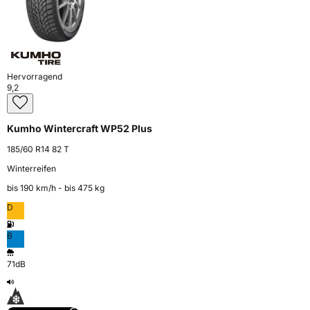
Hervorragend
9,2
Kumho Wintercraft WP52 Plus
185/60 R14 82 T
Winterreifen
bis 190 km⁠/⁠h - bis 475 kg
D
B
71dB