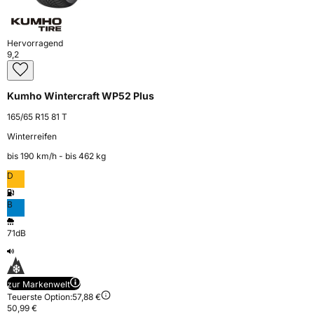
Hervorragend
9,2
Kumho Wintercraft WP52 Plus
165/65 R15 81 T
Winterreifen
bis 190 km⁠/⁠h - bis 462 kg
D
B
71dB
zur Markenwelt
Teuerste Option:
57,88 €
50,99 €