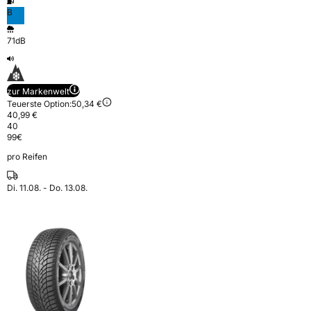
B
71dB
zur Markenwelt
Teuerste Option:
50,34 €
40,99 €
40
99
€
pro Reifen
Di. 11.08. - Do. 13.08.