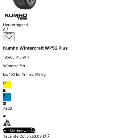
Hervorragend
9,3
Kumho Wintercraft WP52 Plus
195/65 R15 91 T
Winterreifen
bis 190 km⁠/⁠h - bis 615 kg
C
B
72dB
zur Markenwelt
Teuerste Option:
53,08 €