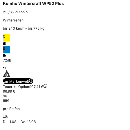
Kumho Wintercraft WP52 Plus
215/65 R17 99 V
Winterreifen
bis 240 km⁠/⁠h - bis 775 kg
C
B
72dB
zur Markenwelt
Teuerste Option:
107,41 €
96,99 €
96
99
€
pro Reifen
Di. 11.08. - Do. 13.08.