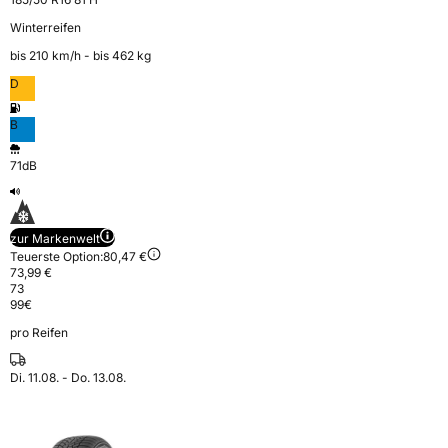
Winterreifen
bis 210 km⁠/⁠h - bis 462 kg
D
B
71dB
zur Markenwelt
Teuerste Option:
80,47 €
73,99 €
73
99
€
pro Reifen
Di. 11.08. - Do. 13.08.