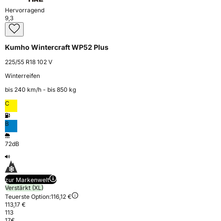
Hervorragend
9,3
Kumho Wintercraft WP52 Plus
225/55 R18 102 V
Winterreifen
bis 240 km⁠/⁠h - bis 850 kg
C
B
72dB
zur Markenwelt
Verstärkt (XL)
Teuerste Option:
116,12 €
113,17 €
113
17
€