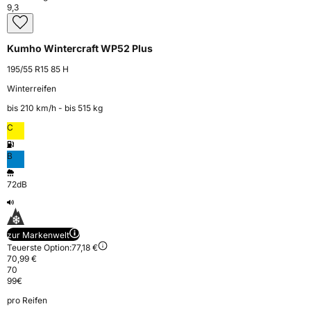
9,3
Kumho Wintercraft WP52 Plus
195/55 R15 85 H
Winterreifen
bis 210 km⁠/⁠h - bis 515 kg
C
B
72dB
zur Markenwelt
Teuerste Option:
77,18 €
70,99 €
70
99
€
pro Reifen