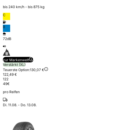
bis 240 km⁠/⁠h - bis 875 kg
C
B
72dB
zur Markenwelt
Verstärkt (XL)
Teuerste Option:
130,07 €
122,49 €
122
49
€
pro Reifen
Di. 11.08. - Do. 13.08.