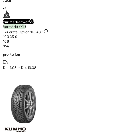
72dB
zur Markenwelt
Verstärkt (XL)
Teuerste Option:
115,48 €
109,35 €
109
35
€
pro Reifen
Di. 11.08. - Do. 13.08.