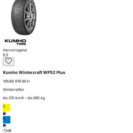
Hervorragend
9,3
Kumho Wintercraft WP52 Plus
195/60 R16 89 H
Winterreifen
bis 210 km⁠/⁠h - bis 580 kg
C
B
72dB