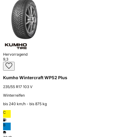
Hervorragend
9,3
Kumho Wintercraft WP52 Plus
235/55 R17 103 V
Winterreifen
bis 240 km⁠/⁠h - bis 875 kg
C
B