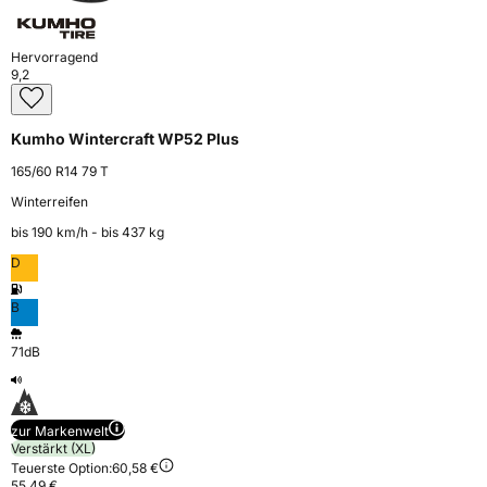
Hervorragend
9,2
Kumho Wintercraft WP52 Plus
165/60 R14 79 T
Winterreifen
bis 190 km⁠/⁠h - bis 437 kg
D
B
71dB
zur Markenwelt
Verstärkt (XL)
Teuerste Option:
60,58 €
55,49 €