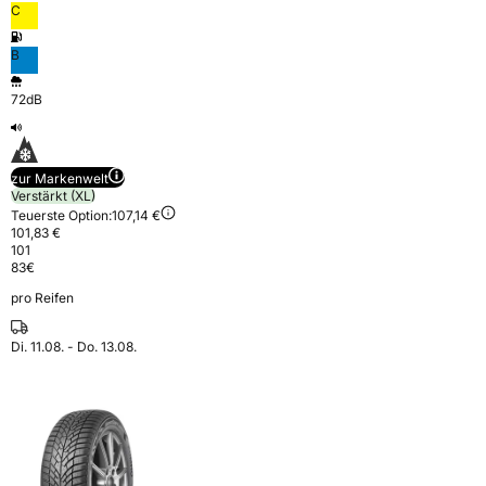
C
B
72dB
zur Markenwelt
Verstärkt (XL)
Teuerste Option:
107,14 €
101,83 €
101
83
€
pro Reifen
Di. 11.08. - Do. 13.08.