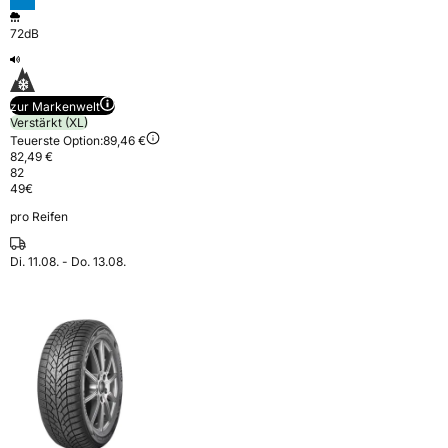
72dB
zur Markenwelt
Verstärkt (XL)
Teuerste Option:
89,46 €
82,49 €
82
49
€
pro Reifen
Di. 11.08. - Do. 13.08.