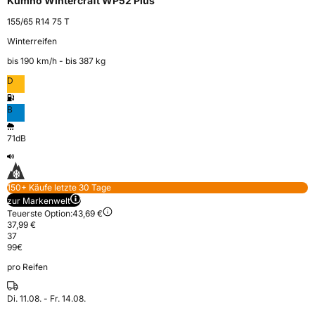
Kumho Wintercraft WP52 Plus
155/65 R14 75 T
Winterreifen
bis 190 km⁠/⁠h - bis 387 kg
D
B
71dB
150+ Käufe letzte 30 Tage
zur Markenwelt
Teuerste Option:
43,69 €
37,99 €
37
99
€
pro Reifen
Di. 11.08. - Fr. 14.08.