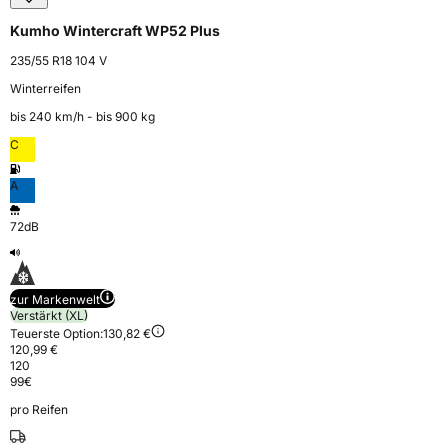
Kumho Wintercraft WP52 Plus
235/55 R18 104 V
Winterreifen
bis 240 km⁠/⁠h - bis 900 kg
C
A
72dB
zur Markenwelt
Verstärkt (XL)
Teuerste Option:
130,82 €
120,99 €
120
99
€
pro Reifen