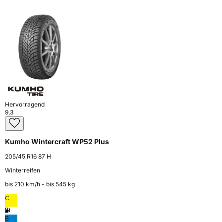
Hervorragend
9,3
Kumho Wintercraft WP52 Plus
205/45 R16 87 H
Winterreifen
bis 210 km⁠/⁠h - bis 545 kg
C
B