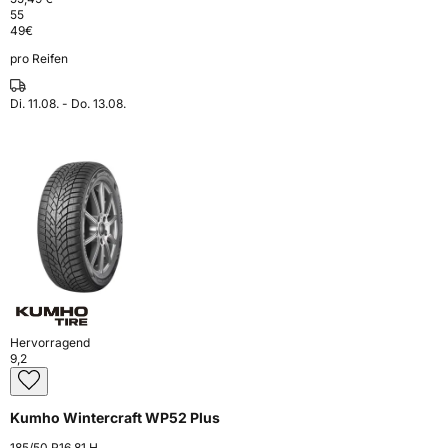
55
49
€
pro Reifen
Di. 11.08. - Do. 13.08.
Hervorragend
9,2
Kumho Wintercraft WP52 Plus
185/50 R16 81 H