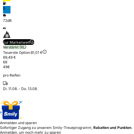
B
72dB
zur Markenwelt
Verstärkt (XL)
Teuerste Option:
81,01 €
69,49 €
69
49
€
pro Reifen
Di. 11.08. - Do. 13.08.
Anmelden und sparen
Sofortiger Zugang zu unserem Smily-Treueprogramm,
Rabatten und Punkten
.
Anmelden, um noch mehr zu sparen