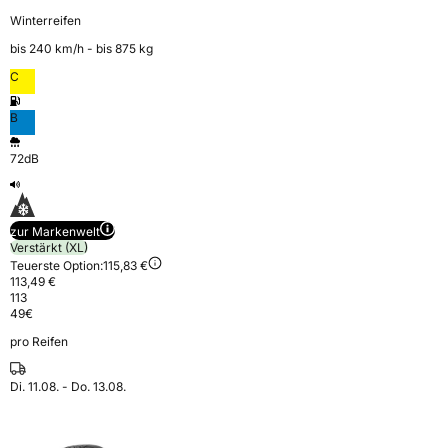
Winterreifen
bis 240 km⁠/⁠h - bis 875 kg
C
B
72dB
zur Markenwelt
Verstärkt (XL)
Teuerste Option:
115,83 €
113,49 €
113
49
€
pro Reifen
Di. 11.08. - Do. 13.08.