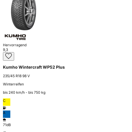
Hervorragend
9,3
Kumho Wintercraft WP52 Plus
235/45 R18 98 V
Winterreifen
bis 240 km⁠/⁠h - bis 750 kg
C
A
71dB