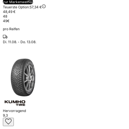
zur Markenwelt
Teuerste Option:
57,34 €
48,49 €
48
49
€
pro Reifen
Di. 11.08. - Do. 13.08.
Hervorragend
9,3