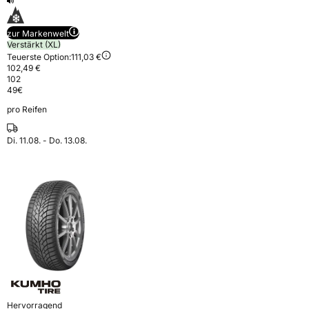
zur Markenwelt
Verstärkt (XL)
Teuerste Option:
111,03 €
102,49 €
102
49
€
pro Reifen
Di. 11.08. - Do. 13.08.
Hervorragend