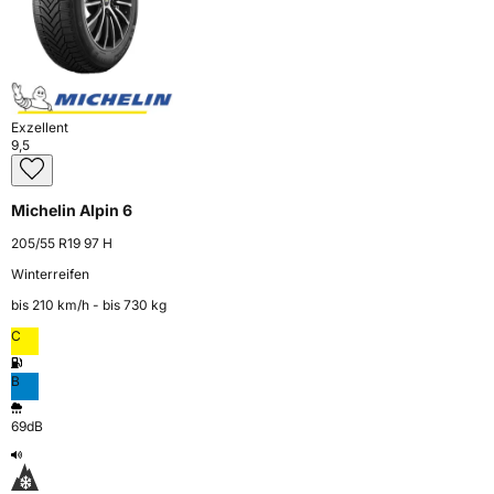
Exzellent
9,5
Michelin Alpin 6
205/55 R19 97 H
Winterreifen
bis 210 km⁠/⁠h - bis 730 kg
C
B
69dB