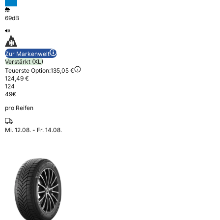
69dB
Zur Markenwelt
Verstärkt (XL)
Teuerste Option:
135,05 €
124,49 €
124
49
€
pro Reifen
Mi. 12.08. - Fr. 14.08.