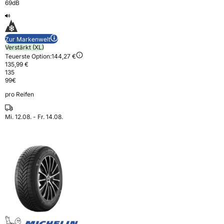
69dB
Zur Markenwelt
Verstärkt (XL)
Teuerste Option:
144,27 €
135,99 €
135
99
€
pro Reifen
Mi. 12.08. - Fr. 14.08.