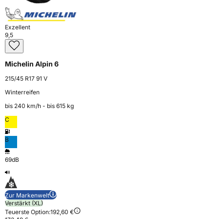
Exzellent
9,5
Michelin Alpin 6
215/45 R17 91 V
Winterreifen
bis 240 km⁠/⁠h - bis 615 kg
C
B
69dB
Zur Markenwelt
Verstärkt (XL)
Teuerste Option:
192,60 €