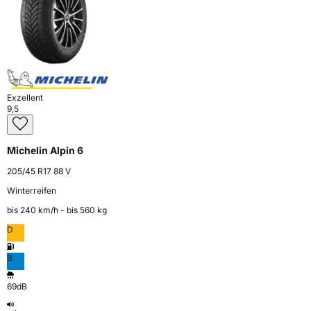
Exzellent
9,5
Michelin Alpin 6
205/45 R17 88 V
Winterreifen
bis 240 km⁠/⁠h - bis 560 kg
D
B
69dB