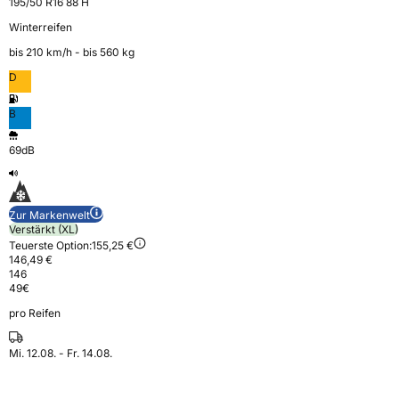
195/50 R16 88 H
Winterreifen
bis 210 km⁠/⁠h - bis 560 kg
D
B
69dB
Zur Markenwelt
Verstärkt (XL)
Teuerste Option:
155,25 €
146,49 €
146
49
€
pro Reifen
Mi. 12.08. - Fr. 14.08.