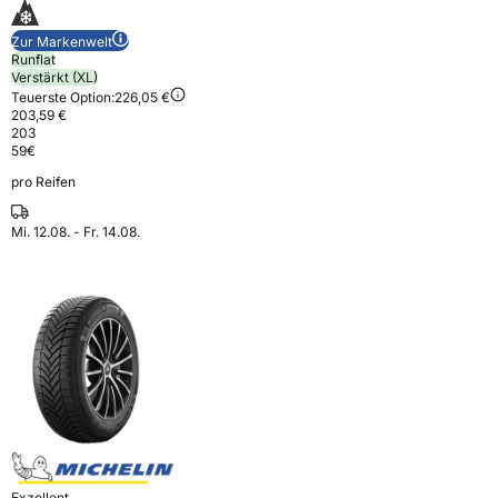
Zur Markenwelt
Runflat
Verstärkt (XL)
Teuerste Option:
226,05 €
203,59 €
203
59
€
pro Reifen
Mi. 12.08. - Fr. 14.08.
Exzellent