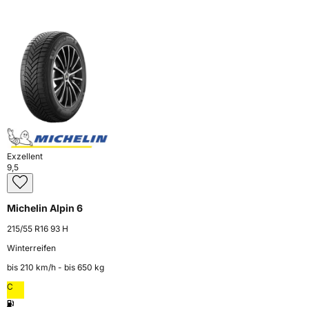
Exzellent
9,5
Michelin Alpin 6
215/55 R16 93 H
Winterreifen
bis 210 km⁠/⁠h - bis 650 kg
C