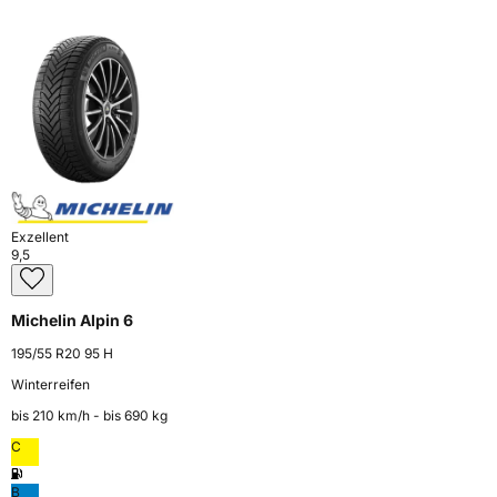
Exzellent
9,5
Michelin Alpin 6
195/55 R20 95 H
Winterreifen
bis 210 km⁠/⁠h - bis 690 kg
C
B