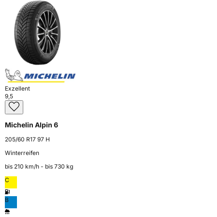
Exzellent
9,5
Michelin Alpin 6
205/60 R17 97 H
Winterreifen
bis 210 km⁠/⁠h - bis 730 kg
C
B