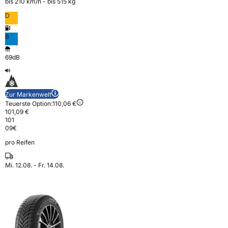
bis 210 km⁠/⁠h - bis 515 kg
D
B
69dB
Zur Markenwelt
Teuerste Option:
110,06 €
101,09 €
101
09
€
pro Reifen
Mi. 12.08. - Fr. 14.08.