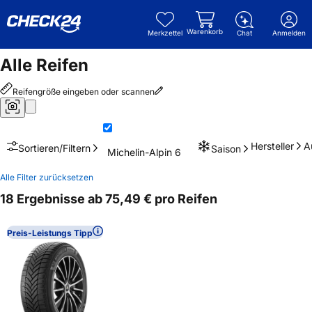
Warenkorb
Merkzettel
Chat
Anmelden
Alle Reifen
Reifengröße eingeben oder scannen
Hersteller
A
Sortieren/Filtern
Saison
Michelin-Alpin 6
Alle Filter zurücksetzen
18 Ergebnisse ab 75,49 € pro Reifen
Preis-Leistungs Tipp