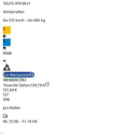
155/70 R19 88 H
Winterreifen
bis 210 km⁠/⁠h - bis 560 kg
D
B
69dB
Zur Markenwelt
Verstärkt (XL)
Teuerste Option:
134,78 €
127,49 €
127
49
€
pro Reifen
Mi. 12.08. - Fr. 14.08.