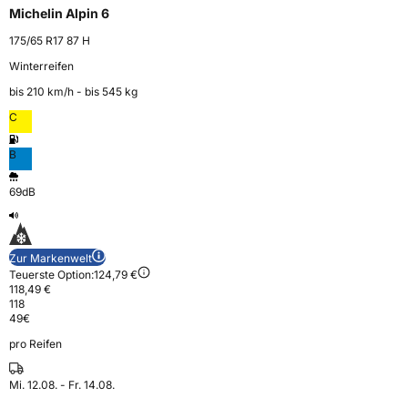
Michelin Alpin 6
175/65 R17 87 H
Winterreifen
bis 210 km⁠/⁠h - bis 545 kg
C
B
69dB
Zur Markenwelt
Teuerste Option:
124,79 €
118,49 €
118
49
€
pro Reifen
Mi. 12.08. - Fr. 14.08.