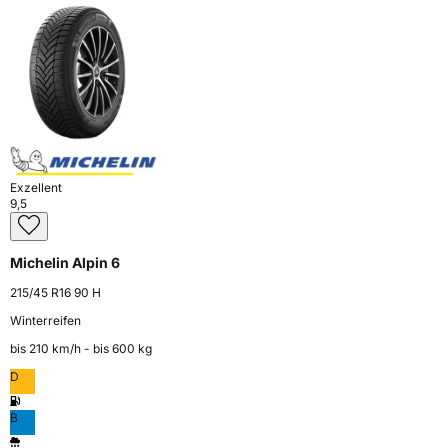
Exzellent
9,5
Michelin Alpin 6
215/45 R16 90 H
Winterreifen
bis 210 km⁠/⁠h - bis 600 kg
D
B