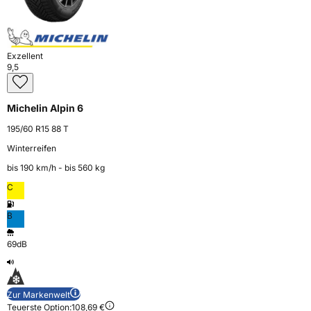
Exzellent
9,5
Michelin Alpin 6
195/60 R15 88 T
Winterreifen
bis 190 km⁠/⁠h - bis 560 kg
C
B
69dB
Zur Markenwelt
Teuerste Option:
108,69 €