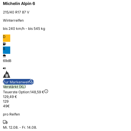
Michelin Alpin 6
215/40 R17 87 V
Winterreifen
bis 240 km⁠/⁠h - bis 545 kg
D
B
69dB
Zur Markenwelt
Verstärkt (XL)
Teuerste Option:
148,59 €
129,49 €
129
49
€
pro Reifen
Mi. 12.08. - Fr. 14.08.