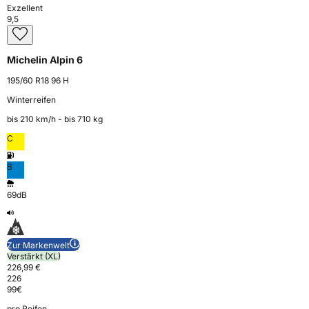
Exzellent
9,5
Michelin Alpin 6
195/60 R18 96 H
Winterreifen
bis 210 km⁠/⁠h - bis 710 kg
C
B
69dB
Zur Markenwelt
Verstärkt (XL)
226,99 €
226
99
€
pro Reifen