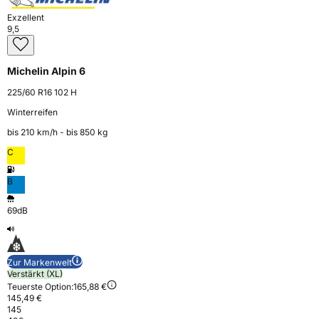
Exzellent
9,5
Michelin Alpin 6
225/60 R16 102 H
Winterreifen
bis 210 km⁠/⁠h - bis 850 kg
C
B
69dB
Zur Markenwelt
Verstärkt (XL)
Teuerste Option:
165,88 €
145,49 €
145