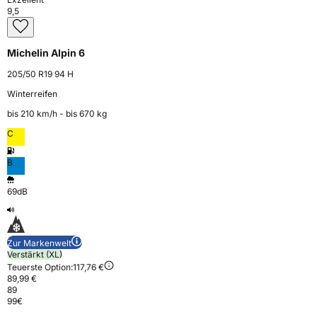
9,5
Michelin Alpin 6
205/50 R19 94 H
Winterreifen
bis 210 km⁠/⁠h - bis 670 kg
C
B
69dB
Zur Markenwelt
Verstärkt (XL)
Teuerste Option:
117,76 €
89,99 €
89
99
€