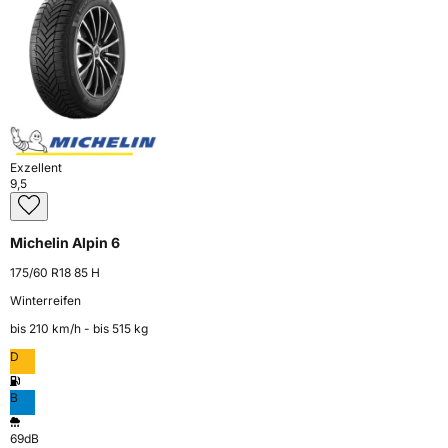
Exzellent
9,5
Michelin Alpin 6
175/60 R18 85 H
Winterreifen
bis 210 km⁠/⁠h - bis 515 kg
D
B
69dB