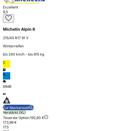
Exzellent
9,5
Michelin Alpin 6
215/45 R17 91 V
Winterreifen
bis 240 km⁠/⁠h - bis 615 kg
C
B
69dB
Zur Markenwelt
Verstärkt (XL)
Teuerste Option:
192,60 €
173,99 €
173