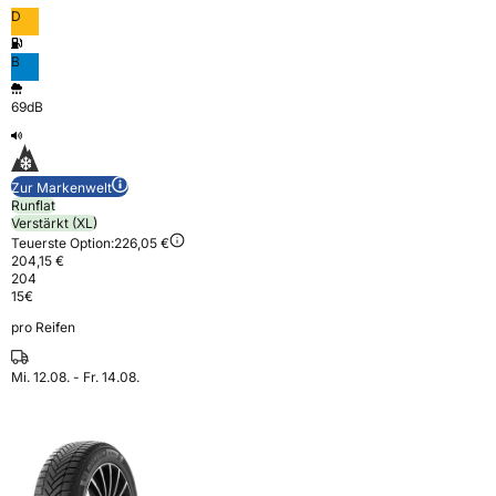
D
B
69dB
Zur Markenwelt
Runflat
Verstärkt (XL)
Teuerste Option:
226,05 €
204,15 €
204
15
€
pro Reifen
Mi. 12.08. - Fr. 14.08.