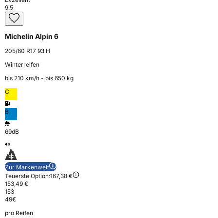
9,5
Michelin Alpin 6
205/60 R17 93 H
Winterreifen
bis 210 km⁠/⁠h - bis 650 kg
C
B
69dB
Zur Markenwelt
Teuerste Option:
167,38 €
153,49 €
153
49
€
pro Reifen