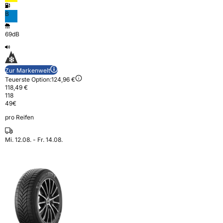
B
69dB
Zur Markenwelt
Teuerste Option:
124,96 €
118,49 €
118
49
€
pro Reifen
Mi. 12.08. - Fr. 14.08.