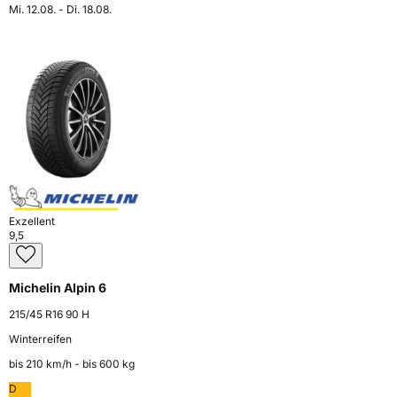
Mi. 12.08. - Di. 18.08.
Exzellent
9,5
Michelin Alpin 6
215/45 R16 90 H
Winterreifen
bis 210 km⁠/⁠h - bis 600 kg
D