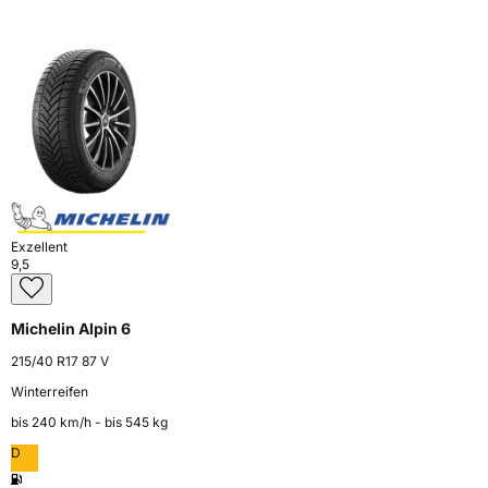
Exzellent
9,5
Michelin Alpin 6
215/40 R17 87 V
Winterreifen
bis 240 km⁠/⁠h - bis 545 kg
D