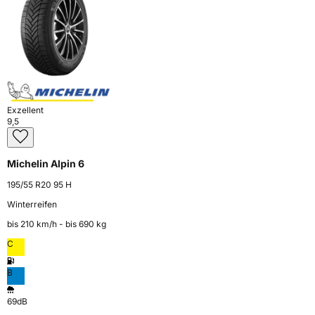
Exzellent
9,5
Michelin Alpin 6
195/55 R20 95 H
Winterreifen
bis 210 km⁠/⁠h - bis 690 kg
C
B
69dB