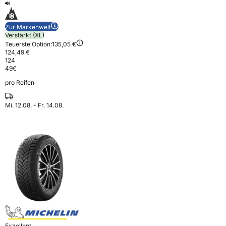
Zur Markenwelt
Verstärkt (XL)
Teuerste Option:
135,05 €
124,49 €
124
49
€
pro Reifen
Mi. 12.08. - Fr. 14.08.
Exzellent