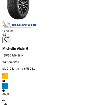
Exzellent
9,5
Michelin Alpin 6
195/50 R16 88 H
Winterreifen
bis 210 km⁠/⁠h - bis 560 kg
D
B
69dB