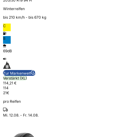
205/50 R19 94 H
Winterreifen
bis 210 km⁠/⁠h - bis 670 kg
C
B
69dB
Zur Markenwelt
Verstärkt (XL)
114,21 €
114
21
€
pro Reifen
Mi. 12.08. - Fr. 14.08.