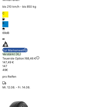
bis 210 km⁠/⁠h - bis 850 kg
C
B
69dB
Zur Markenwelt
Verstärkt (XL)
Teuerste Option:
168,46 €
147,49 €
147
49
€
pro Reifen
Mi. 12.08. - Fr. 14.08.