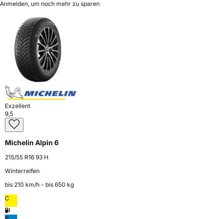
Anmelden, um noch mehr zu sparen
Exzellent
9,5
Michelin Alpin 6
215/55 R16 93 H
Winterreifen
bis 210 km⁠/⁠h - bis 650 kg
C
B