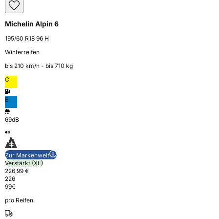
Michelin Alpin 6
195/60 R18 96 H
Winterreifen
bis 210 km⁠/⁠h - bis 710 kg
C
B
69dB
Zur Markenwelt
Verstärkt (XL)
226,99 €
226
99
€
pro Reifen