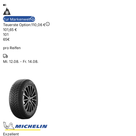
Zur Markenwelt
Teuerste Option:
110,06 €
101,65 €
101
65
€
pro Reifen
Mi. 12.08. - Fr. 14.08.
Exzellent