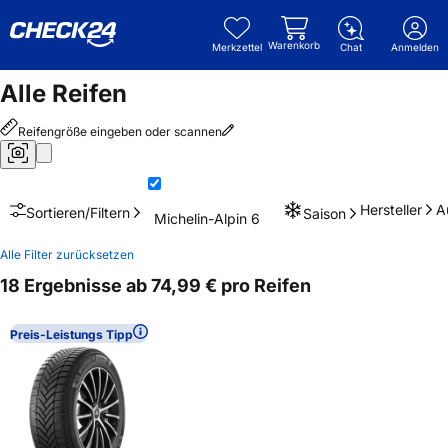
Warenkorb
Merkzettel
Chat
Anmelden
Alle Reifen
Reifengröße eingeben oder scannen
Hersteller
A
Sortieren/Filtern
Saison
Michelin-Alpin 6
Alle Filter zurücksetzen
18 Ergebnisse ab 74,99 € pro Reifen
Preis-Leistungs Tipp