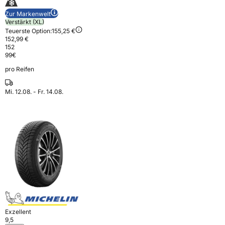
Zur Markenwelt
Verstärkt (XL)
Teuerste Option:
155,25 €
152,99 €
152
99
€
pro Reifen
Mi. 12.08. - Fr. 14.08.
Exzellent
9,5