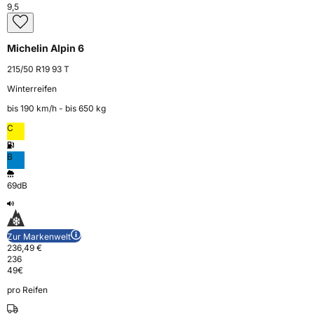
9,5
Michelin Alpin 6
215/50 R19 93 T
Winterreifen
bis 190 km⁠/⁠h - bis 650 kg
C
B
69dB
Zur Markenwelt
236,49 €
236
49
€
pro Reifen