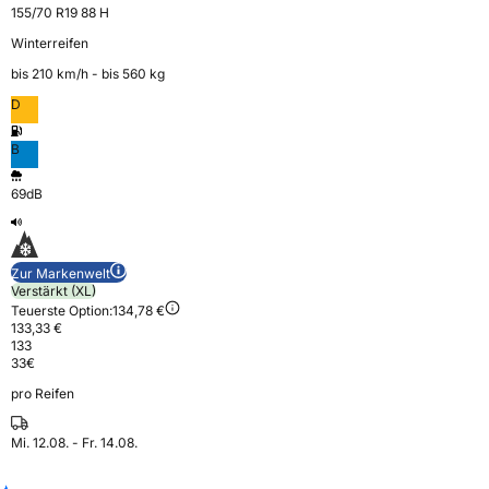
155/70 R19 88 H
Winterreifen
bis 210 km⁠/⁠h - bis 560 kg
D
B
69dB
Zur Markenwelt
Verstärkt (XL)
Teuerste Option:
134,78 €
133,33 €
133
33
€
pro Reifen
Mi. 12.08. - Fr. 14.08.