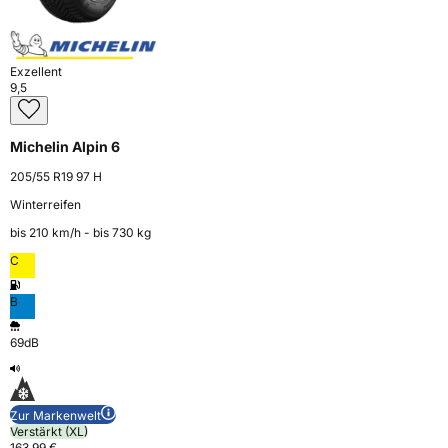
Exzellent
9,5
Michelin Alpin 6
205/55 R19 97 H
Winterreifen
bis 210 km⁠/⁠h - bis 730 kg
C
B
69dB
Zur Markenwelt
Verstärkt (XL)
163,99 €