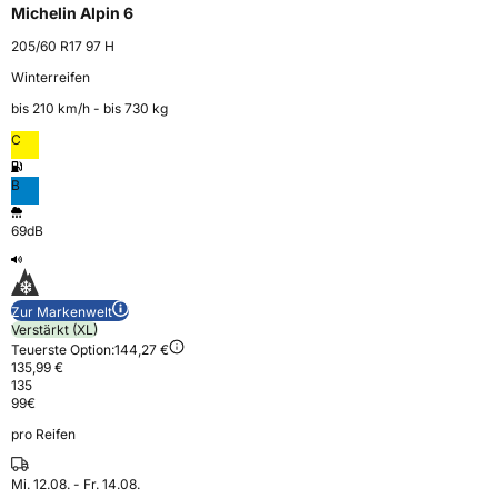
Michelin Alpin 6
205/60 R17 97 H
Winterreifen
bis 210 km⁠/⁠h - bis 730 kg
C
B
69dB
Zur Markenwelt
Verstärkt (XL)
Teuerste Option:
144,27 €
135,99 €
135
99
€
pro Reifen
Mi. 12.08. - Fr. 14.08.