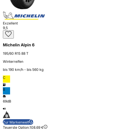
Exzellent
9,5
Michelin Alpin 6
195/60 R15 88 T
Winterreifen
bis 190 km⁠/⁠h - bis 560 kg
C
B
69dB
Zur Markenwelt
Teuerste Option:
108,69 €