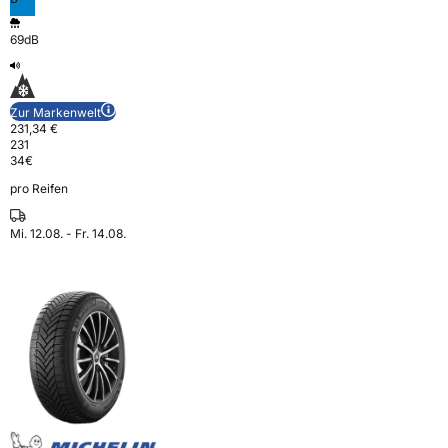
69dB
Zur Markenwelt
231,34 €
231
34
€
pro Reifen
Mi. 12.08. - Fr. 14.08.