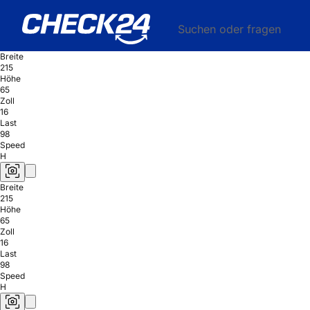
Suchen oder fragen
Breite
215
Höhe
65
Zoll
16
Last
98
Speed
H
Breite
215
Höhe
65
Zoll
16
Last
98
Speed
H