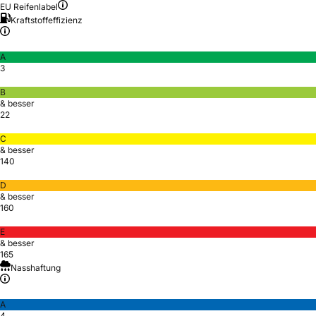
EU Reifenlabel
Kraftstoffeffizienz
A
3
B
& besser
22
C
& besser
140
D
& besser
160
E
& besser
165
Nasshaftung
A
4