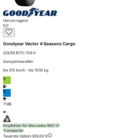
Hervorragend
9,0
Goodyear Vector 4 Seasons Cargo
225/55 R17C 109 H
Ganzjahresreifen
bis 210 km⁠/⁠h - bis 1030 kg
B
B
71dB
Empfohlen für Mercedes (MO-V)
Transporter
Teuerste Option:
309,00 €