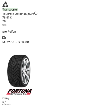
Transporter
Teuerste Option:
83,03 €
78,91 €
78
91
€
pro Reifen
Mi. 12.08. - Fr. 14.08.
Okay
5,5