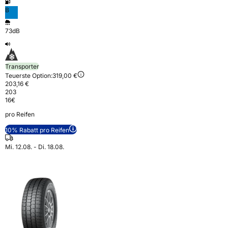
B
73dB
Transporter
Teuerste Option:
319,00 €
203,16 €
203
16
€
pro Reifen
10% Rabatt pro Reifen
Mi. 12.08. - Di. 18.08.