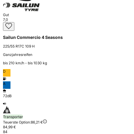
Gut
7,0
Sailun Commercio 4 Seasons
225/55 R17C 109 H
Ganzjahresreifen
bis 210 km⁠/⁠h - bis 1030 kg
D
A
72dB
Transporter
Teuerste Option:
86,21 €
84,99 €
84