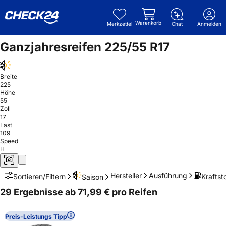
Warenkorb
Merkzettel
Chat
Anmelden
Ganzjahresreifen 225/55 R17
Breite
225
Höhe
55
Zoll
17
Last
109
Speed
H
Hersteller
Ausführung
Kraftsto
Sortieren/Filtern
Saison
29 Ergebnisse ab 71,99 € pro Reifen
Preis-Leistungs Tipp