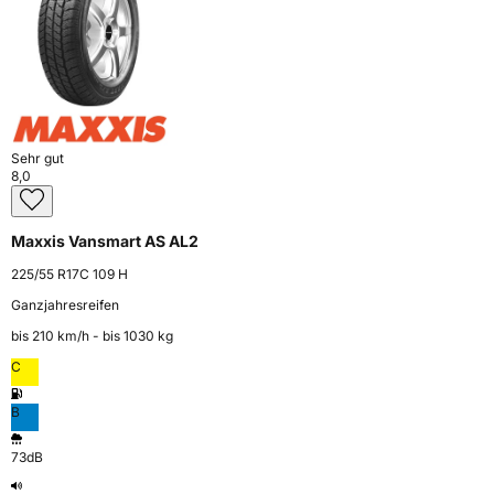
Sehr gut
8,0
Maxxis Vansmart AS AL2
225/55 R17C 109 H
Ganzjahresreifen
bis 210 km⁠/⁠h - bis 1030 kg
C
B
73dB