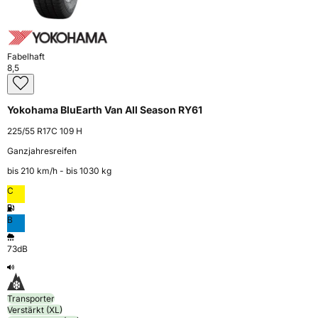
Fabelhaft
8,5
Yokohama BluEarth Van All Season RY61
225/55 R17C 109 H
Ganzjahresreifen
bis 210 km⁠/⁠h - bis 1030 kg
C
B
73dB
Transporter
Verstärkt (XL)