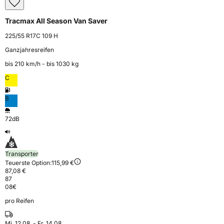
Tracmax All Season Van Saver
225/55 R17C 109 H
Ganzjahresreifen
bis 210 km⁠/⁠h - bis 1030 kg
C
B
72dB
Transporter
Teuerste Option:
115,99 €
87,08 €
87
08
€
pro Reifen
Mi. 12.08. - Fr. 14.08.