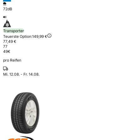
72dB
Transporter
Teuerste Option:
149,99 €
77,49 €
77
49
€
pro Reifen
Mi. 12.08. - Fr. 14.08.