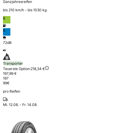
Ganzjahresreifen
bis 210 km⁠/⁠h - bis 1030 kg
B
B
72dB
Transporter
Teuerste Option:
218,34 €
197,99 €
197
99
€
pro Reifen
Mi. 12.08. - Fr. 14.08.