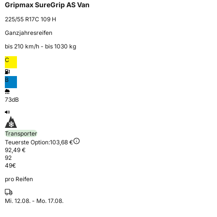
Gripmax SureGrip AS Van
225/55 R17C 109 H
Ganzjahresreifen
bis 210 km⁠/⁠h - bis 1030 kg
C
B
73dB
Transporter
Teuerste Option:
103,68 €
92,49 €
92
49
€
pro Reifen
Mi. 12.08. - Mo. 17.08.