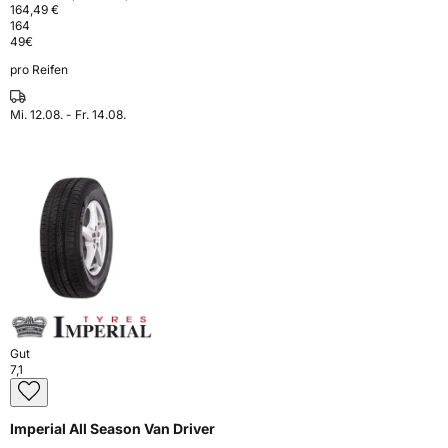
164,49 €
164
49
€
pro Reifen
Mi. 12.08. - Fr. 14.08.
Gut
7,1
Imperial All Season Van Driver