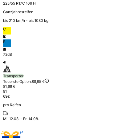
225/55 R17C 109 H
Ganzjahresreifen
bis 210 km⁠/⁠h - bis 1030 kg
C
B
72dB
Transporter
Teuerste Option:
88,95 €
81,69 €
81
69
€
pro Reifen
Mi. 12.08. - Fr. 14.08.