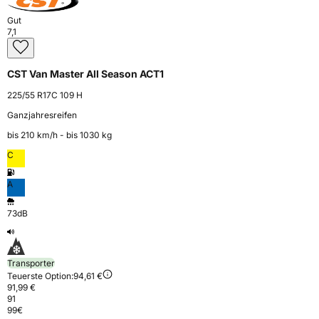
Gut
7,1
CST Van Master All Season ACT1
225/55 R17C 109 H
Ganzjahresreifen
bis 210 km⁠/⁠h - bis 1030 kg
C
A
73dB
Transporter
Teuerste Option:
94,61 €
91,99 €
91
99
€