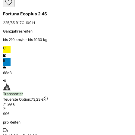
Fortuna Ecoplus 2 4S
225/55 R17C 109 H
Ganzjahresreifen
bis 210 km⁠/⁠h - bis 1030 kg
C
B
68dB
Transporter
Teuerste Option:
73,23 €
71,99 €
71
99
€
pro Reifen