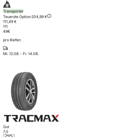
Transporter
Teuerste Option:
204,99 €
111,49 €
111
49
€
pro Reifen
Mi. 12.08. - Fr. 14.08.
Gut
7,0