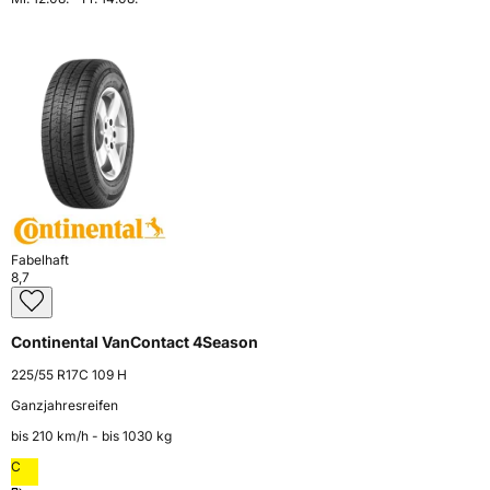
Fabelhaft
8,7
Continental VanContact 4Season
225/55 R17C 109 H
Ganzjahresreifen
bis 210 km⁠/⁠h - bis 1030 kg
C