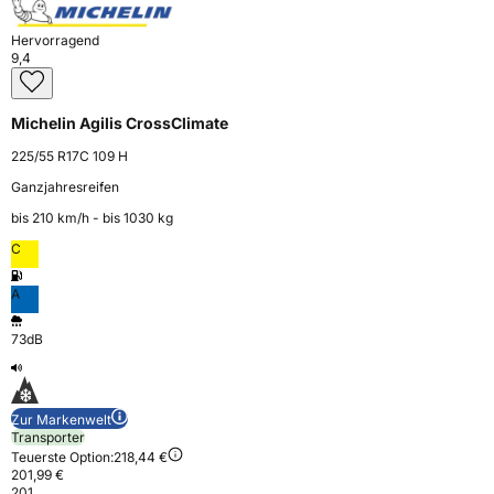
Hervorragend
9,4
Michelin Agilis CrossClimate
225/55 R17C 109 H
Ganzjahresreifen
bis 210 km⁠/⁠h - bis 1030 kg
C
A
73dB
Zur Markenwelt
Transporter
Teuerste Option:
218,44 €
201,99 €
201