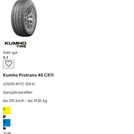
Sehr gut
8,4
Kumho Protrans 4S CX11
225/55 R17C 109 H
Ganzjahresreifen
bis 210 km⁠/⁠h - bis 1030 kg
C
B
71dB