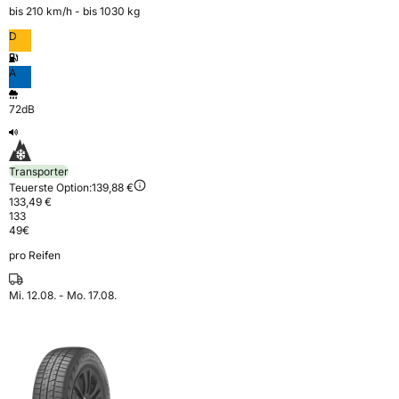
bis 210 km⁠/⁠h - bis 1030 kg
D
A
72dB
Transporter
Teuerste Option:
139,88 €
133,49 €
133
49
€
pro Reifen
Mi. 12.08. - Mo. 17.08.