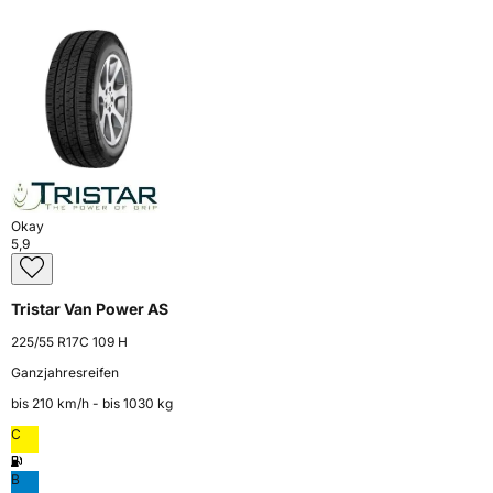
Okay
5,9
Tristar Van Power AS
225/55 R17C 109 H
Ganzjahresreifen
bis 210 km⁠/⁠h - bis 1030 kg
C
B