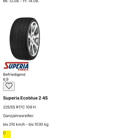
Mi. 12.08. - Fr. 14.08.
Befriedigend
6,9
Superia Ecoblue 2 4S
225/55 R17C 109 H
Ganzjahresreifen
bis 210 km⁠/⁠h - bis 1030 kg
C