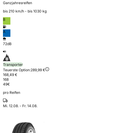
Ganzjahresreifen
bis 210 km⁠/⁠h - bis 1030 kg
B
A
72dB
Transporter
Teuerste Option:
289,99 €
168,49 €
168
49
€
pro Reifen
Mi. 12.08. - Fr. 14.08.