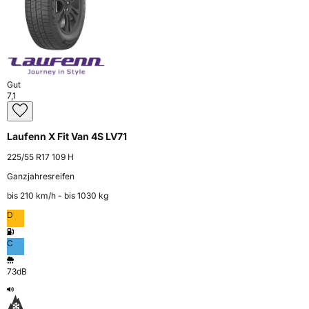
Gut
7,1
Laufenn X Fit Van 4S LV71
225/55 R17 109 H
Ganzjahresreifen
bis 210 km⁠/⁠h - bis 1030 kg
D
C
73dB