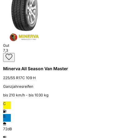
Gut
7,3
Minerva All Season Van Master
225/55 R17C 109 H
Ganzjahresreifen
bis 210 km⁠/⁠h - bis 1030 kg
C
B
72dB