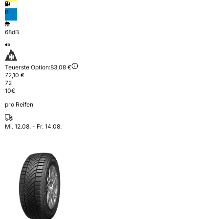
B
68dB
Teuerste Option:
83,08 €
72,10 €
72
10
€
pro Reifen
Mi. 12.08. - Fr. 14.08.