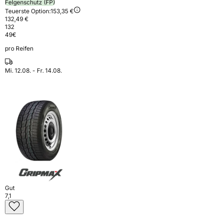
Felgenschutz (FP)
Teuerste Option:
153,35 €
132,49 €
132
49
€
pro Reifen
Mi. 12.08. - Fr. 14.08.
Gut
7,1