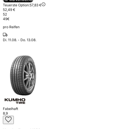
Teuerste Option:
57,83 €
52,49 €
52
49
€
pro Reifen
Di. 11.08. - Do. 13.08.
Fabelhaft
8,9