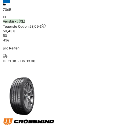
70dB
Verstärkt (XL)
Teuerste Option:
53,09 €
50,43 €
50
43
€
pro Reifen
Di. 11.08. - Do. 13.08.