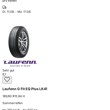
pro Reifen
Di. 11.08. - Mo. 17.08.
Sehr gut
8,1
Laufenn G Fit EQ Plus LK41
185/60 R15 84 H
Sommerreifen
bis 210 km⁠/⁠h - bis 500 kg