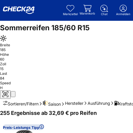
Warenkorb
Merkzettel
Chat
Anmelden
Sommerreifen 185/60 R15
Breite
185
Höhe
60
Zoll
15
Last
84
Speed
H
Hersteller
Ausführung
Kraftsto
Sortieren/Filtern
Saison
255 Ergebnisse ab 32,69 € pro Reifen
Preis-Leistungs Tipp