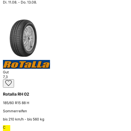
Di. 11.08. - Do. 13.08.
Gut
7,3
Rotalla RH 02
185/60 R15 88 H
Sommerreifen
bis 210 km⁠/⁠h - bis 560 kg
C