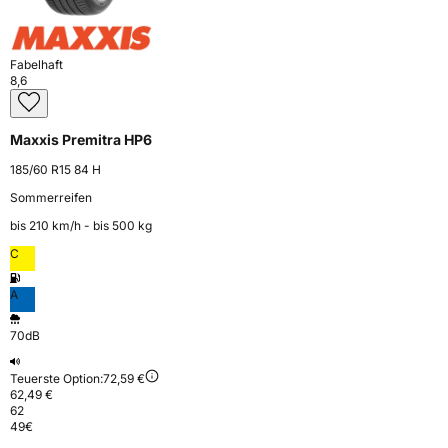
Fabelhaft
8,6
Maxxis Premitra HP6
185/60 R15 84 H
Sommerreifen
bis 210 km⁠/⁠h - bis 500 kg
C
A
70dB
Teuerste Option:
72,59 €
62,49 €
62
49
€