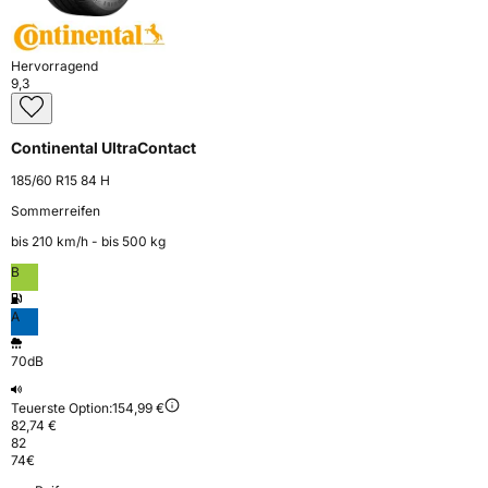
Hervorragend
9,3
Continental UltraContact
185/60 R15 84 H
Sommerreifen
bis 210 km⁠/⁠h - bis 500 kg
B
A
70dB
Teuerste Option:
154,99 €
82,74 €
82
74
€