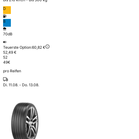
D
B
70dB
Teuerste Option:
60,82 €
52,49 €
52
49
€
pro Reifen
Di. 11.08. - Do. 13.08.