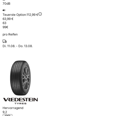
70dB
Teuerste Option:
112,99 €
63,99 €
63
99
€
pro Reifen
Di. 11.08. - Do. 13.08.
Hervorragend
9,2