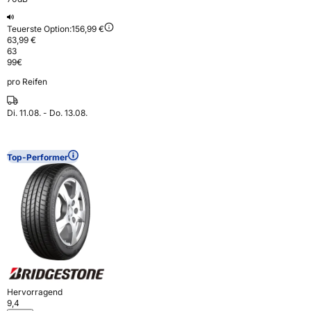
Teuerste Option:
156,99 €
63,99 €
63
99
€
pro Reifen
Di. 11.08. - Do. 13.08.
Top-Performer
Hervorragend
9,4