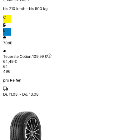
bis 210 km⁠/⁠h - bis 500 kg
C
B
70dB
Teuerste Option:
109,99 €
64,49 €
64
49
€
pro Reifen
Di. 11.08. - Do. 13.08.