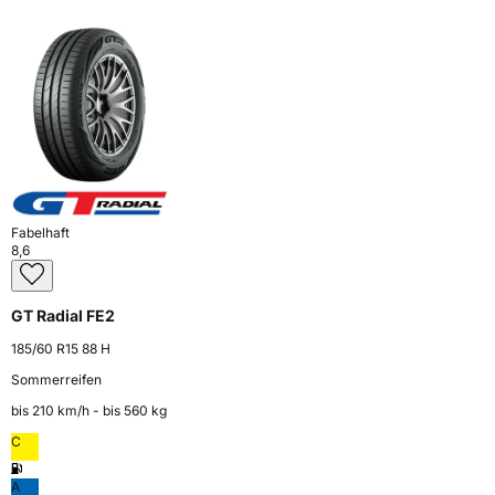
Fabelhaft
8,6
GT Radial FE2
185/60 R15 88 H
Sommerreifen
bis 210 km⁠/⁠h - bis 560 kg
C
A