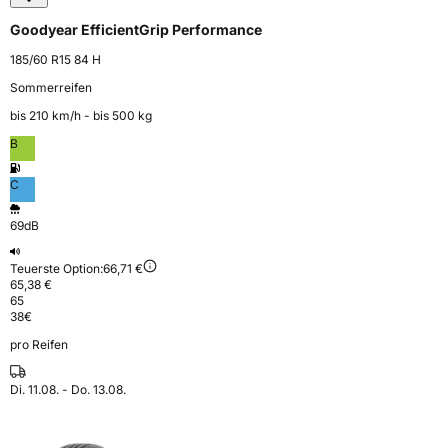
Goodyear EfficientGrip Performance
185/60 R15 84 H
Sommerreifen
bis 210 km⁠/⁠h - bis 500 kg
B
C
69dB
Teuerste Option:
66,71 €
65,38 €
65
38
€
pro Reifen
Di. 11.08. - Do. 13.08.