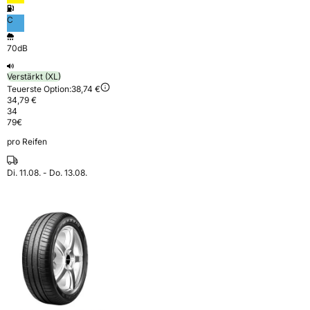
C
70dB
Verstärkt (XL)
Teuerste Option:
38,74 €
34,79 €
34
79
€
pro Reifen
Di. 11.08. - Do. 13.08.