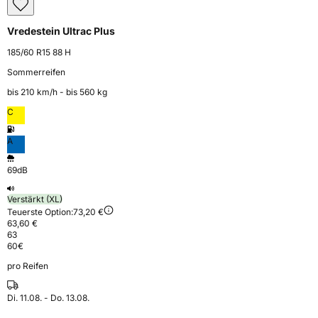
Vredestein Ultrac Plus
185/60 R15 88 H
Sommerreifen
bis 210 km⁠/⁠h - bis 560 kg
C
A
69dB
Verstärkt (XL)
Teuerste Option:
73,20 €
63,60 €
63
60
€
pro Reifen
Di. 11.08. - Do. 13.08.