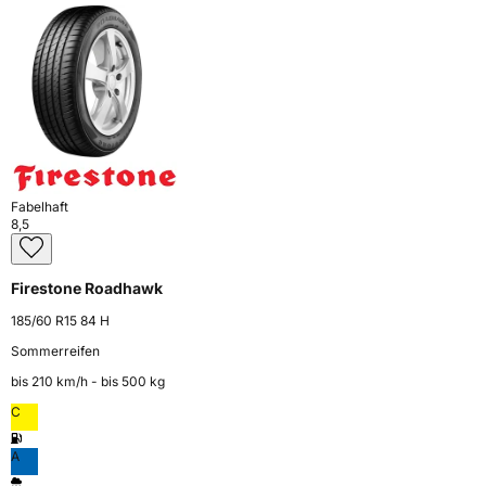
Fabelhaft
8,5
Firestone Roadhawk
185/60 R15 84 H
Sommerreifen
bis 210 km⁠/⁠h - bis 500 kg
C
A