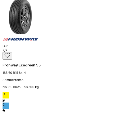
Gut
7,6
Fronway Ecogreen 55
185/60 R15 84 H
Sommerreifen
bis 210 km⁠/⁠h - bis 500 kg
C
C