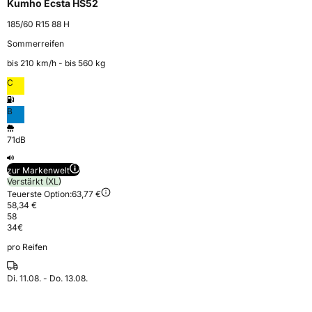
Kumho Ecsta HS52
185/60 R15 88 H
Sommerreifen
bis 210 km⁠/⁠h - bis 560 kg
C
B
71dB
zur Markenwelt
Verstärkt (XL)
Teuerste Option:
63,77 €
58,34 €
58
34
€
pro Reifen
Di. 11.08. - Do. 13.08.