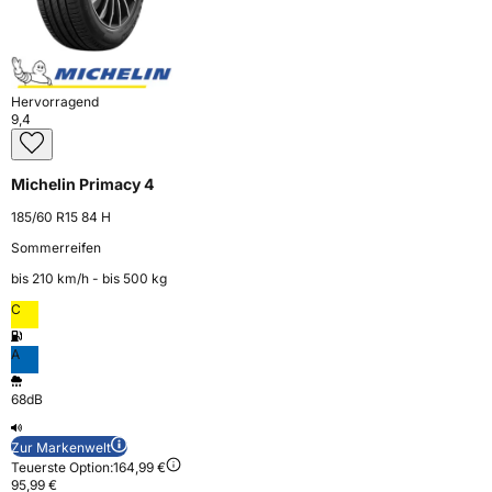
Hervorragend
9,4
Michelin Primacy 4
185/60 R15 84 H
Sommerreifen
bis 210 km⁠/⁠h - bis 500 kg
C
A
68dB
Zur Markenwelt
Teuerste Option:
164,99 €
95,99 €