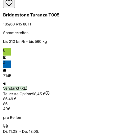
Bridgestone Turanza T005
185/60 R15 88 H
Sommerreifen
bis 210 km⁠/⁠h - bis 560 kg
B
A
71dB
Verstärkt (XL)
Teuerste Option:
98,45 €
86,49 €
86
49
€
pro Reifen
Di. 11.08. - Do. 13.08.