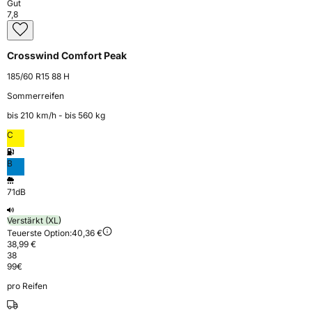
Gut
7,8
Crosswind Comfort Peak
185/60 R15 88 H
Sommerreifen
bis 210 km⁠/⁠h - bis 560 kg
C
B
71dB
Verstärkt (XL)
Teuerste Option:
40,36 €
38,99 €
38
99
€
pro Reifen