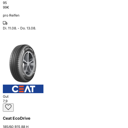
95
99
€
pro Reifen
Di. 11.08. - Do. 13.08.
Gut
7,9
Ceat EcoDrive
185/60 R15 88 H