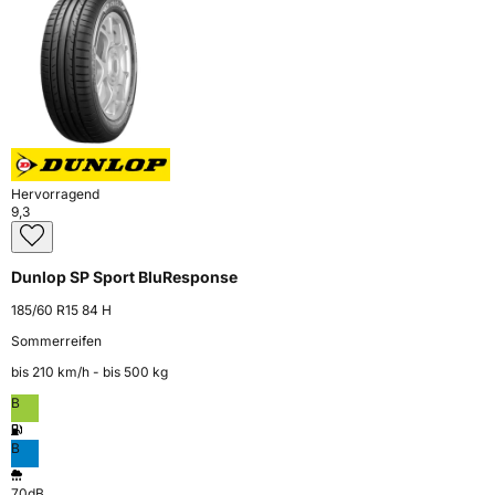
Hervorragend
9,3
Dunlop SP Sport BluResponse
185/60 R15 84 H
Sommerreifen
bis 210 km⁠/⁠h - bis 500 kg
B
B
70dB