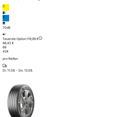
C
B
70dB
Teuerste Option:
119,99 €
68,42 €
68
42
€
pro Reifen
Di. 11.08. - Do. 13.08.