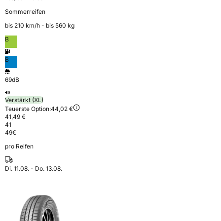
Sommerreifen
bis 210 km⁠/⁠h - bis 560 kg
B
B
69dB
Verstärkt (XL)
Teuerste Option:
44,02 €
41,49 €
41
49
€
pro Reifen
Di. 11.08. - Do. 13.08.