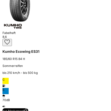
Fabelhaft
8,6
Kumho Ecowing ES31
185/60 R15 84 H
Sommerreifen
bis 210 km⁠/⁠h - bis 500 kg
C
B
70dB
zur Markenwelt