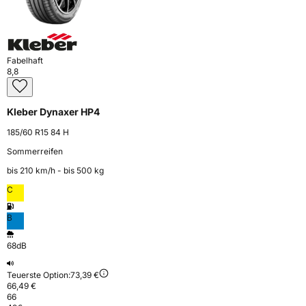
Fabelhaft
8,8
Kleber Dynaxer HP4
185/60 R15 84 H
Sommerreifen
bis 210 km⁠/⁠h - bis 500 kg
C
B
68dB
Teuerste Option:
73,39 €
66,49 €
66