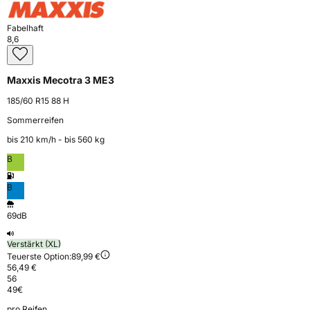
Fabelhaft
8,6
Maxxis Mecotra 3 ME3
185/60 R15 88 H
Sommerreifen
bis 210 km⁠/⁠h - bis 560 kg
B
B
69dB
Verstärkt (XL)
Teuerste Option:
89,99 €
56,49 €
56
49
€
pro Reifen