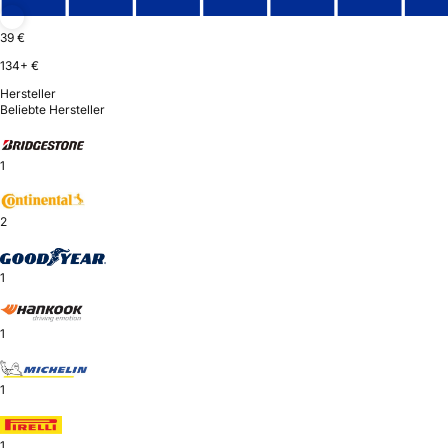
39 €
134+ €
Hersteller
Beliebte Hersteller
1
2
1
1
1
1