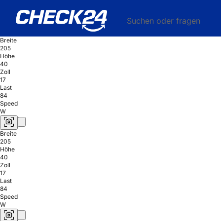
Suchen oder fragen
Breite
205
Höhe
40
Zoll
17
Last
84
Speed
W
Breite
205
Höhe
40
Zoll
17
Last
84
Speed
W