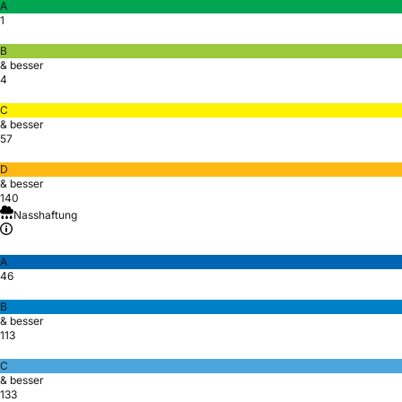
A
1
B
& besser
4
C
& besser
57
D
& besser
140
Nasshaftung
A
46
B
& besser
113
C
& besser
133