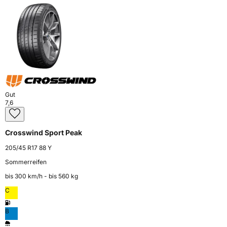
Gut
7,6
Crosswind Sport Peak
205/45 R17 88 Y
Sommerreifen
bis 300 km⁠/⁠h - bis 560 kg
C
B