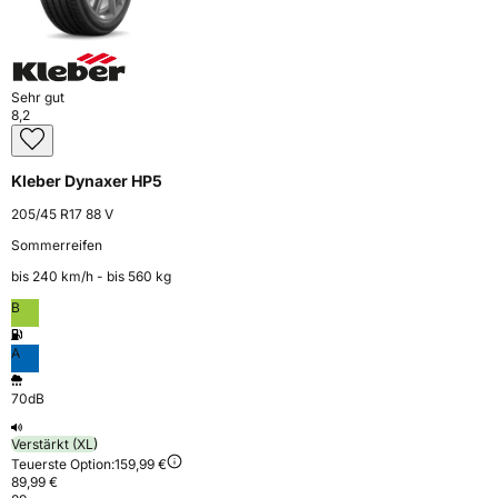
Sehr gut
8,2
Kleber Dynaxer HP5
205/45 R17 88 V
Sommerreifen
bis 240 km⁠/⁠h - bis 560 kg
B
A
70dB
Verstärkt (XL)
Teuerste Option:
159,99 €
89,99 €