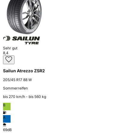
Sehr gut
8,4
Sailun Atrezzo ZSR2
205/45 R17 88 W
Sommerreifen
bis 270 km⁠/⁠h - bis 560 kg
B
A
69dB