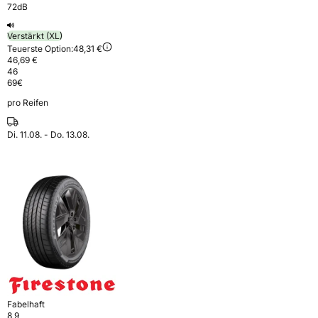
72dB
Verstärkt (XL)
Teuerste Option:
48,31 €
46,69 €
46
69
€
pro Reifen
Di. 11.08. - Do. 13.08.
Fabelhaft
8,9