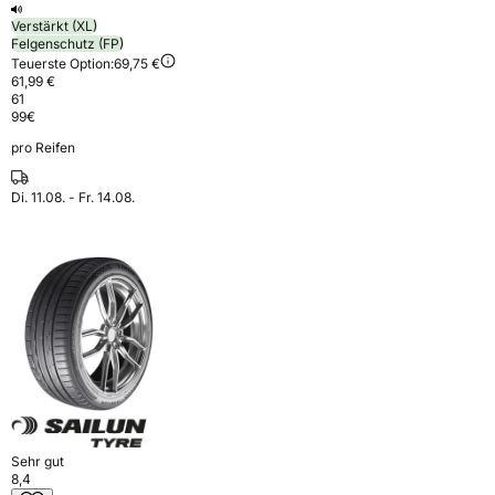
Verstärkt (XL)
Felgenschutz (FP)
Teuerste Option:
69,75 €
61,99 €
61
99
€
pro Reifen
Di. 11.08. - Fr. 14.08.
Sehr gut
8,4