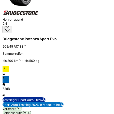
Hervorragend
9,4
Bridgestone Potenza Sport Evo
205/45 R17 88 Y
Sommerreifen
bis 300 km⁠/⁠h - bis 560 kg
C
A
72dB
Testsieger Sport Auto 2026
Sport Auto Testsieg 2026 in Modellreihe
Verstärkt (XL)
Felgenschutz (MFS)