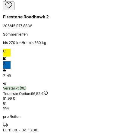
Firestone Roadhawk 2
205/45 R17 88 W
Sommerreifen
bis 270 km⁠/⁠h - bis 560 kg
C
A
71dB
Verstärkt (XL)
Teuerste Option:
96,52 €
81,99 €
81
99
€
pro Reifen
Di. 11.08. - Do. 13.08.