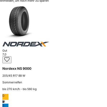
Anmelden, um noch mehr zu sparen
Gut
7,0
Nordexx NS 9000
205/45 R17 88 W
Sommerreifen
bis 270 km⁠/⁠h - bis 560 kg
D
B