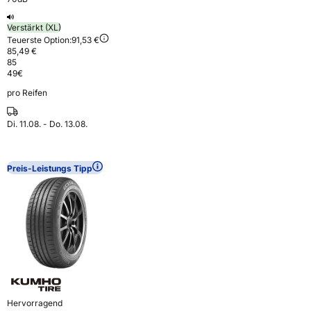
Verstärkt (XL)
Teuerste Option:
91,53 €
85,49 €
85
49
€
pro Reifen
Di. 11.08. - Do. 13.08.
Preis-Leistungs Tipp
Hervorragend