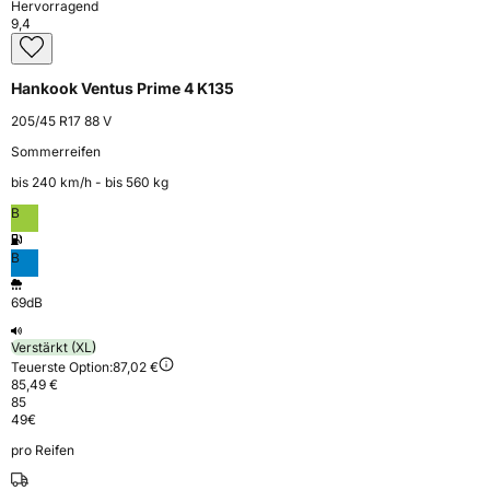
Hervorragend
9,4
Hankook Ventus Prime 4 K135
205/45 R17 88 V
Sommerreifen
bis 240 km⁠/⁠h - bis 560 kg
B
B
69dB
Verstärkt (XL)
Teuerste Option:
87,02 €
85,49 €
85
49
€
pro Reifen