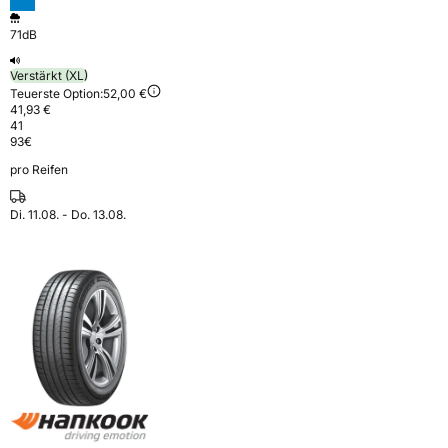
71dB
Verstärkt (XL)
Teuerste Option:
52,00 €
41,93 €
41
93
€
pro Reifen
Di. 11.08. - Do. 13.08.