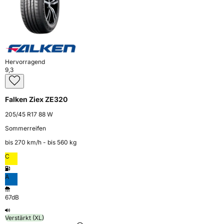
Hervorragend
9,3
Falken Ziex ZE320
205/45 R17 88 W
Sommerreifen
bis 270 km⁠/⁠h - bis 560 kg
C
A
67dB
Verstärkt (XL)