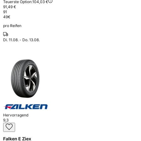
Teuerste Option:
104,03 €
91,49 €
91
49
€
pro Reifen
Di. 11.08. - Do. 13.08.
Hervorragend
9,3
Falken E Ziex