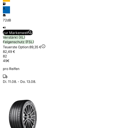
A
72dB
zur Markenwelt
Verstärkt (XL)
Felgenschutz (FSL)
Teuerste Option:
89,35 €
82,49 €
82
49
€
pro Reifen
Di. 11.08. - Do. 13.08.