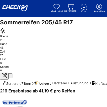
Warenkorb
Merkzettel
Chat
Anmelden
Sommerreifen 205/45 R17
Breite
205
Höhe
45
Zoll
17
Last
88
Speed
V
Hersteller
Ausführung
Kraftsto
Sortieren/Filtern
Saison
216 Ergebnisse ab 41,19 € pro Reifen
Top-Performer