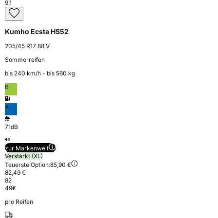
9,1
Kumho Ecsta HS52
205/45 R17 88 V
Sommerreifen
bis 240 km⁠/⁠h - bis 560 kg
B
A
71dB
zur Markenwelt
Verstärkt (XL)
Teuerste Option:
85,90 €
82,49 €
82
49
€
pro Reifen