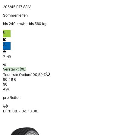
205/45 R17 88 V
Sommerreifen
bis 240 km⁠/⁠h - bis 560 kg
B
A
71dB
Verstärkt (XL)
Teuerste Option:
100,59 €
90,49 €
90
49
€
pro Reifen
Di. 11.08. - Do. 13.08.