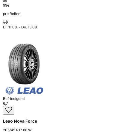
89
99
€
pro Reifen
Di. 11.08. - Do. 13.08.
Befriedigend
6,7
Leao Nova Force
205/45 R17 88 W