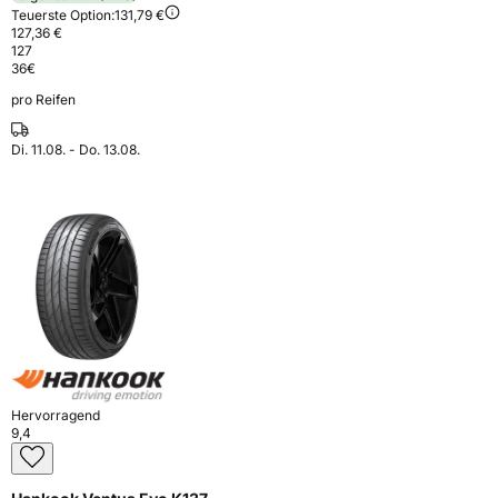
Teuerste Option:
131,79 €
127,36 €
127
36
€
pro Reifen
Di. 11.08. - Do. 13.08.
Hervorragend
9,4