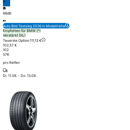
A
68dB
Auto Bild Testsieg 2026 in Modellreihe
Empfohlen für BMW (*)
Verstärkt (XL)
Teuerste Option:
111,13 €
102,57 €
102
57
€
pro Reifen
Di. 11.08. - Do. 13.08.