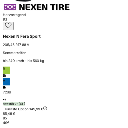
Hervorragend
9,1
Nexen N Fera Sport
205/45 R17 88 V
Sommerreifen
bis 240 km⁠/⁠h - bis 560 kg
B
A
72dB
Verstärkt (XL)
Teuerste Option:
149,99 €
85,49 €
85
49
€