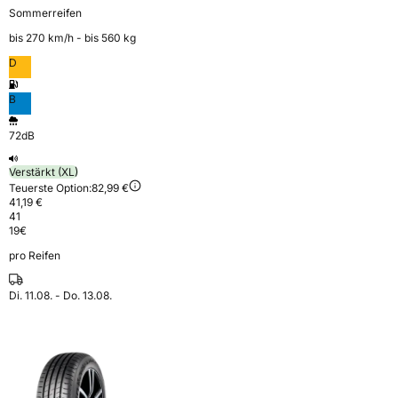
Sommerreifen
bis 270 km⁠/⁠h - bis 560 kg
D
B
72dB
Verstärkt (XL)
Teuerste Option:
82,99 €
41,19 €
41
19
€
pro Reifen
Di. 11.08. - Do. 13.08.