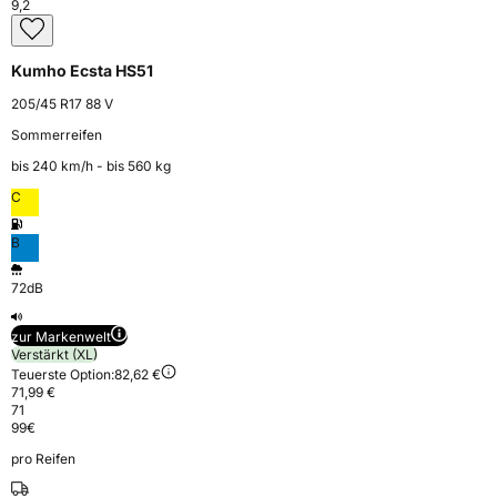
9,2
Kumho Ecsta HS51
205/45 R17 88 V
Sommerreifen
bis 240 km⁠/⁠h - bis 560 kg
C
B
72dB
zur Markenwelt
Verstärkt (XL)
Teuerste Option:
82,62 €
71,99 €
71
99
€
pro Reifen