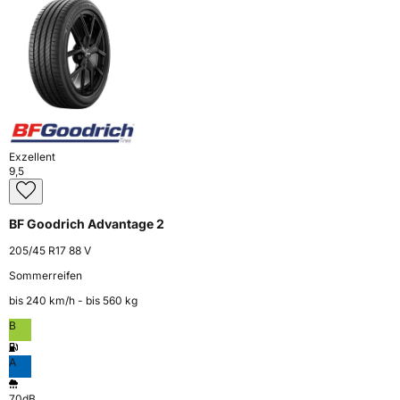
Exzellent
9,5
BF Goodrich Advantage 2
205/45 R17 88 V
Sommerreifen
bis 240 km⁠/⁠h - bis 560 kg
B
A
70dB