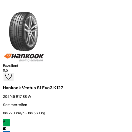
Exzellent
9,5
Hankook Ventus S1 Evo3 K127
205/45 R17 88 W
Sommerreifen
bis 270 km⁠/⁠h - bis 560 kg
A