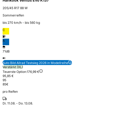
Hankook Ventus Evo K137
205/45 R17 88 W
Sommerreifen
bis 270 km⁠/⁠h - bis 560 kg
C
A
71dB
Auto Bild Allrad Testsieg 2026 in Modellreihe
Verstärkt (XL)
Teuerste Option:
176,99 €
95,85 €
95
85
€
pro Reifen
Di. 11.08. - Do. 13.08.