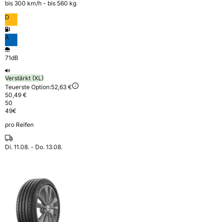
bis 300 km⁠/⁠h - bis 560 kg
D
A
71dB
Verstärkt (XL)
Teuerste Option:
52,63 €
50,49 €
50
49
€
pro Reifen
Di. 11.08. - Do. 13.08.