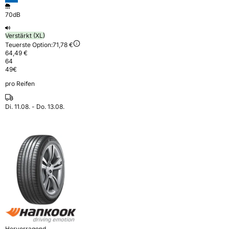
70dB
Verstärkt (XL)
Teuerste Option:
71,78 €
64,49 €
64
49
€
pro Reifen
Di. 11.08. - Do. 13.08.
Hervorragend