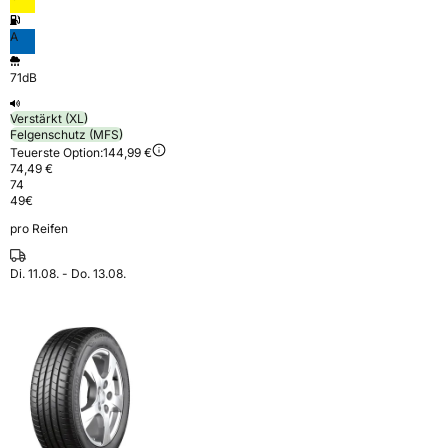
A
71dB
Verstärkt (XL)
Felgenschutz (MFS)
Teuerste Option:
144,99 €
74,49 €
74
49
€
pro Reifen
Di. 11.08. - Do. 13.08.