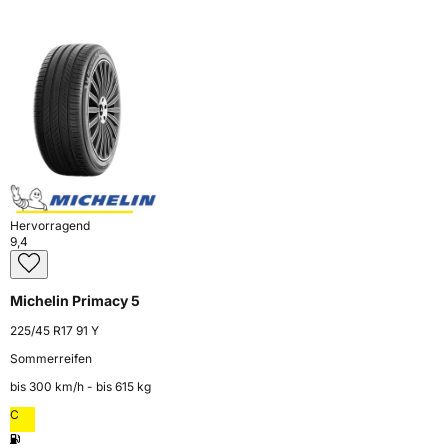
Hervorragend
9,4
Michelin Primacy 5
225/45 R17 91 Y
Sommerreifen
bis 300 km⁠/⁠h - bis 615 kg
C