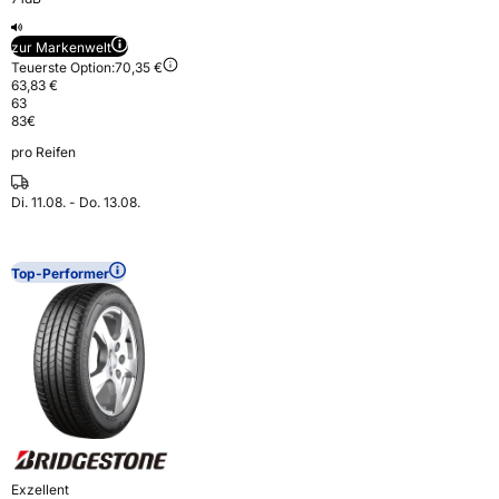
zur Markenwelt
Teuerste Option:
70,35 €
63,83 €
63
83
€
pro Reifen
Di. 11.08. - Do. 13.08.
Top-Performer
Exzellent