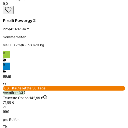
9,0
Pirelli Powergy 2
225/45 R17 94 Y
Sommerreifen
bis 300 km⁠/⁠h - bis 670 kg
B
B
69dB
100+ Käufe letzte 30 Tage
Verstärkt (XL)
Teuerste Option:
142,99 €
71,99 €
71
99
€
pro Reifen