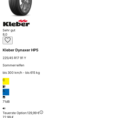
Sehr gut
8,0
Kleber Dynaxer HP5
225/45 R17 91 Y
Sommerreifen
bis 300 km⁠/⁠h - bis 615 kg
C
A
71dB
Teuerste Option:
129,99 €
72,99 €