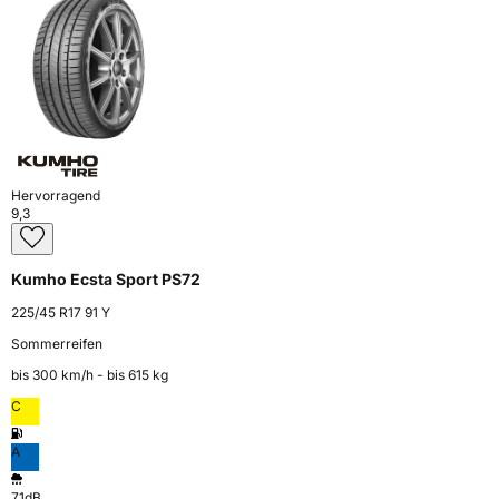
Hervorragend
9,3
Kumho Ecsta Sport PS72
225/45 R17 91 Y
Sommerreifen
bis 300 km⁠/⁠h - bis 615 kg
C
A
71dB