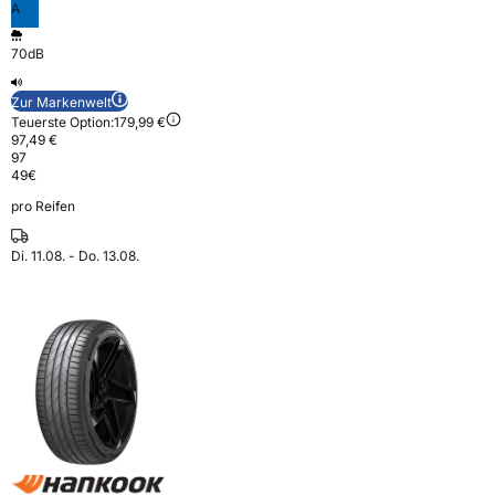
A
70dB
Zur Markenwelt
Teuerste Option:
179,99 €
97,49 €
97
49
€
pro Reifen
Di. 11.08. - Do. 13.08.