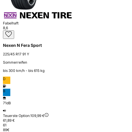
Fabelhaft
8,6
Nexen N Fera Sport
225/45 R17 91 Y
Sommerreifen
bis 300 km⁠/⁠h - bis 615 kg
D
B
71dB
Teuerste Option:
109,99 €
61,89 €
61
89
€