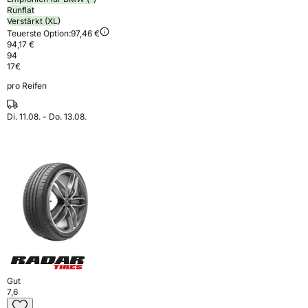
Runflat
Verstärkt (XL)
Teuerste Option:
97,46 €
94,17 €
94
17
€
pro Reifen
Di. 11.08. - Do. 13.08.
Gut
7,6