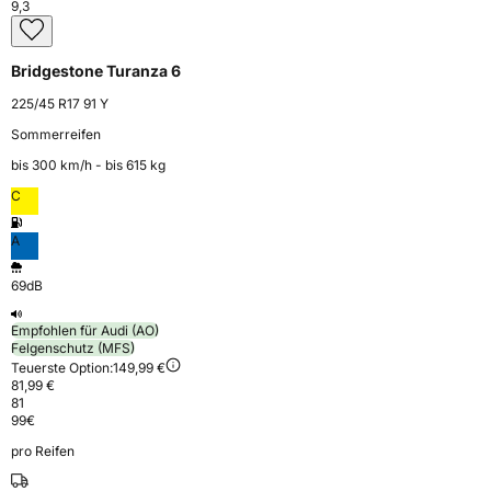
9,3
Bridgestone Turanza 6
225/45 R17 91 Y
Sommerreifen
bis 300 km⁠/⁠h - bis 615 kg
C
A
69dB
Empfohlen für Audi (AO)
Felgenschutz (MFS)
Teuerste Option:
149,99 €
81,99 €
81
99
€
pro Reifen