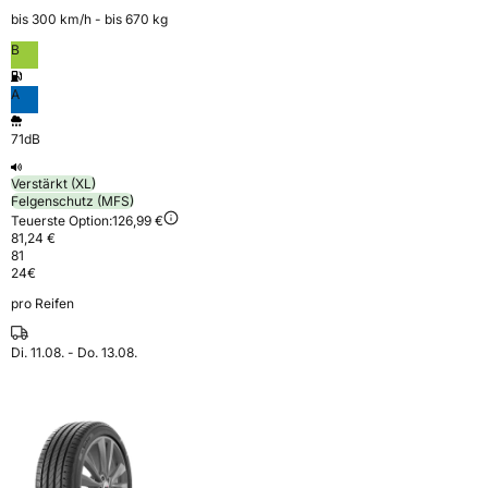
bis 300 km⁠/⁠h - bis 670 kg
B
A
71dB
Verstärkt (XL)
Felgenschutz (MFS)
Teuerste Option:
126,99 €
81,24 €
81
24
€
pro Reifen
Di. 11.08. - Do. 13.08.