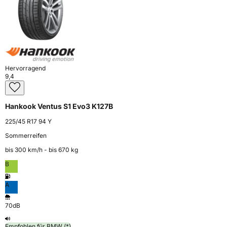
Hervorragend
9,4
Hankook Ventus S1 Evo3 K127B
225/45 R17 94 Y
Sommerreifen
bis 300 km⁠/⁠h - bis 670 kg
B
A
70dB
Empfohlen für BMW (*)