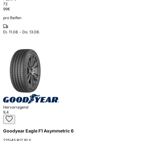
72
99
€
pro Reifen
Di. 11.08. - Do. 13.08.
Hervorragend
9,4
Goodyear Eagle F1 Asymmetric 6
225/45 R17 91 Y