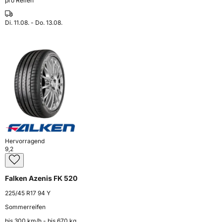
pro Reifen
Di. 11.08. - Do. 13.08.
Hervorragend
9,2
Falken Azenis FK 520
225/45 R17 94 Y
Sommerreifen
bis 300 km⁠/⁠h - bis 670 kg