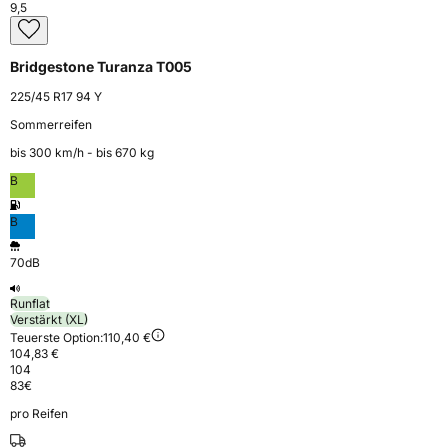
9,5
Bridgestone Turanza T005
225/45 R17 94 Y
Sommerreifen
bis 300 km⁠/⁠h - bis 670 kg
B
B
70dB
Runflat
Verstärkt (XL)
Teuerste Option:
110,40 €
104,83 €
104
83
€
pro Reifen