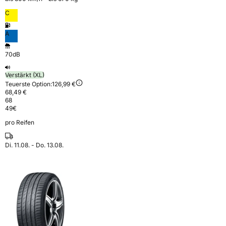
C
A
70dB
Verstärkt (XL)
Teuerste Option:
126,99 €
68,49 €
68
49
€
pro Reifen
Di. 11.08. - Do. 13.08.