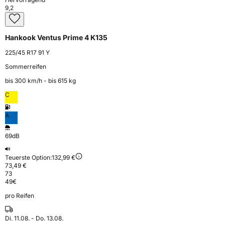
9,2
Hankook Ventus Prime 4 K135
225/45 R17 91 Y
Sommerreifen
bis 300 km⁠/⁠h - bis 615 kg
C
A
69dB
Teuerste Option:
132,99 €
73,49 €
73
49
€
pro Reifen
Di. 11.08. - Do. 13.08.