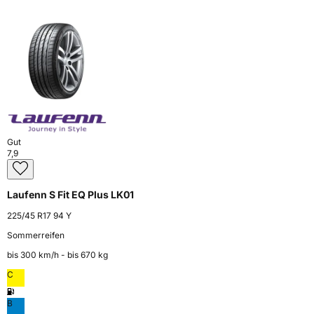
Gut
7,9
Laufenn S Fit EQ Plus LK01
225/45 R17 94 Y
Sommerreifen
bis 300 km⁠/⁠h - bis 670 kg
C
B