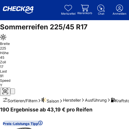
Warenkorb
Merkzettel
Chat
Anmelden
Sommerreifen 225/45 R17
Breite
225
Höhe
45
Zoll
17
Last
91
Speed
Y
Hersteller
Ausführung
Kraftsto
Sortieren/Filtern
Saison
190 Ergebnisse ab 43,19 € pro Reifen
Preis-Leistungs Tipp