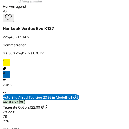
Hervorragend
9,4
Hankook Ventus Evo K137
225/45 R17 94 Y
Sommerreifen
bis 300 km⁠/⁠h - bis 670 kg
C
A
70dB
Auto Bild Allrad Testsieg 2026 in Modellreihe
Verstärkt (XL)
Teuerste Option:
122,99 €
78,22 €
78
22
€