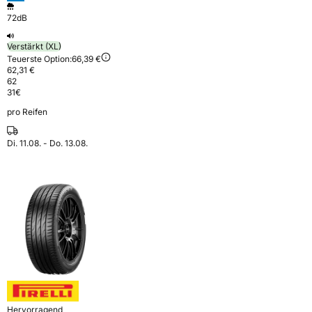
72dB
Verstärkt (XL)
Teuerste Option:
66,39 €
62,31 €
62
31
€
pro Reifen
Di. 11.08. - Do. 13.08.
Hervorragend