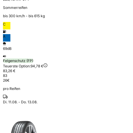
Sommerreifen
bis 300 km⁠/⁠h - bis 615 kg
C
A
69dB
Felgenschutz (FP)
Teuerste Option:
94,78 €
83,26 €
83
26
€
pro Reifen
Di. 11.08. - Do. 13.08.