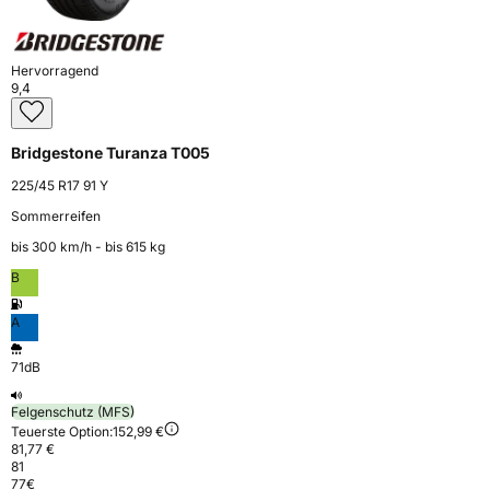
Hervorragend
9,4
Bridgestone Turanza T005
225/45 R17 91 Y
Sommerreifen
bis 300 km⁠/⁠h - bis 615 kg
B
A
71dB
Felgenschutz (MFS)
Teuerste Option:
152,99 €
81,77 €
81
77
€