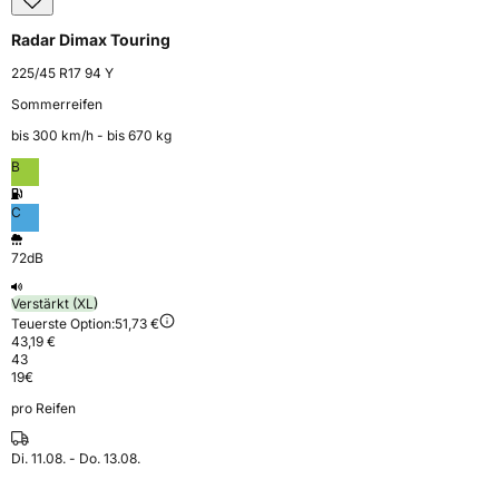
Radar Dimax Touring
225/45 R17 94 Y
Sommerreifen
bis 300 km⁠/⁠h - bis 670 kg
B
C
72dB
Verstärkt (XL)
Teuerste Option:
51,73 €
43,19 €
43
19
€
pro Reifen
Di. 11.08. - Do. 13.08.